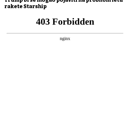
Trump bi se mogao pojaviti na probnom letu
rakete Starship