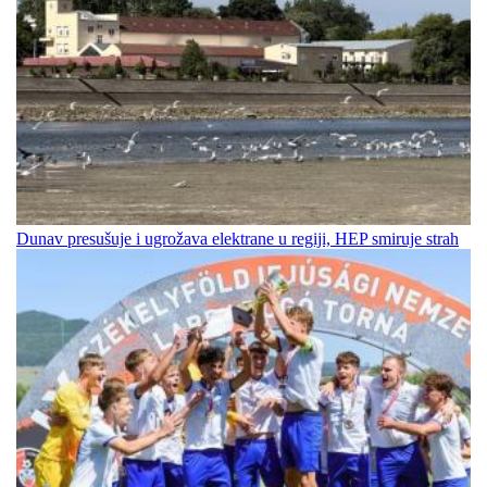
Dunav presušuje i ugrožava elektrane u regiji, HEP smiruje strah