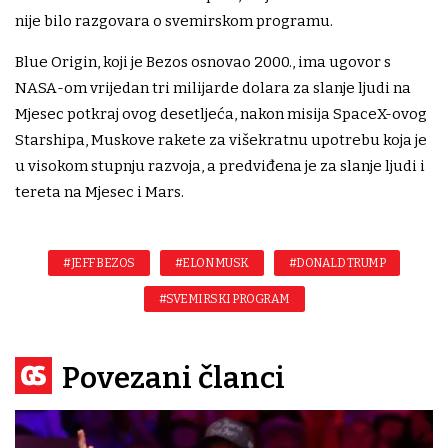
nije bilo razgovara o svemirskom programu.
Blue Origin, koji je Bezos osnovao 2000., ima ugovor s
NASA-om vrijedan tri milijarde dolara za slanje ljudi na
Mjesec potkraj ovog desetljeća, nakon misija SpaceX-ovog
Starshipa, Muskove rakete za višekratnu upotrebu koja je
u visokom stupnju razvoja, a predviđena je za slanje ljudi i
tereta na Mjesec i Mars.
#JEFF BEZOS
#ELON MUSK
#DONALD TRUMP
#SVEMIRSKI PROGRAM
Povezani članci