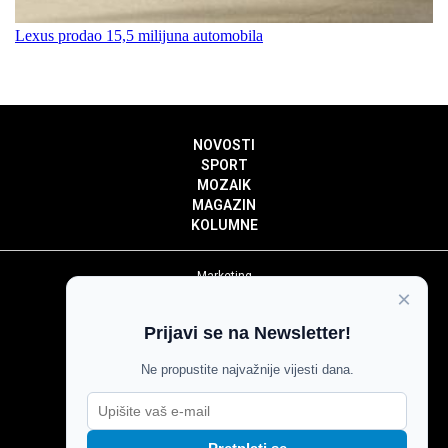
Lexus prodao 15,5 milijuna automobila
NOVOSTI
SPORT
MOZAIK
MAGAZIN
KOLUMNE
Marketing
×
Politika privatnosti
Politika kolačića
Prijavi se na Newsletter!
Impressum
Pravila prenošenja sadržaja
Ne propustite najvažnije vijesti dana.
Pravila komentiranja
Agroglas