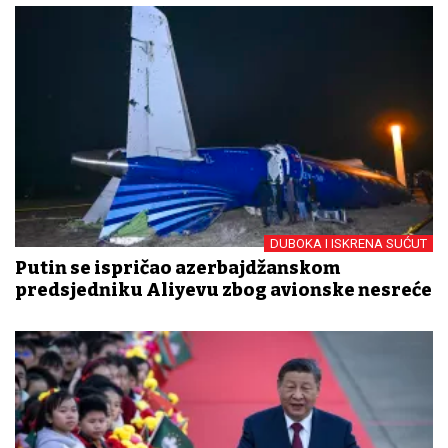
DUBOKA I ISKRENA SUĆUT
Putin se ispričao azerbajdžanskom
predsjedniku Aliyevu zbog avionske nesreće