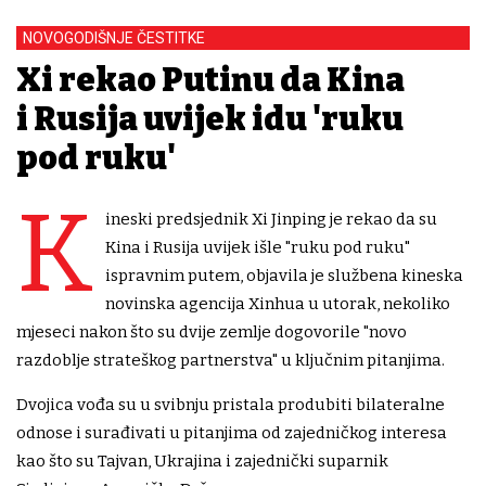
NOVOGODIŠNJE ČESTITKE
Xi rekao Putinu da Kina
i Rusija uvijek idu 'ruku
pod ruku'
K
ineski predsjednik Xi Jinping je rekao da su
Kina i Rusija uvijek išle "ruku pod ruku"
ispravnim putem, objavila je službena kineska
novinska agencija Xinhua u utorak, nekoliko
mjeseci nakon što su dvije zemlje dogovorile "novo
razdoblje strateškog partnerstva" u ključnim pitanjima.
Dvojica vođa su u svibnju pristala produbiti bilateralne
odnose i surađivati u pitanjima od zajedničkog interesa
kao što su Tajvan, Ukrajina i zajednički suparnik