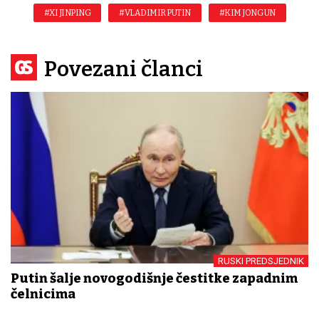
#XI JINPING
#VLADIMIR PUTIN
#KIM JONG UN
Povezani članci
RUSKI PREDSJEDNIK
Putin šalje novogodišnje čestitke zapadnim
čelnicima