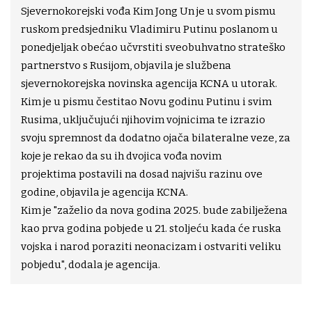
Sjevernokorejski vođa Kim Jong Un je u svom pismu
ruskom predsjedniku Vladimiru Putinu poslanom u
ponedjeljak obećao učvrstiti sveobuhvatno strateško
partnerstvo s Rusijom, objavila je službena
sjevernokorejska novinska agencija KCNA u utorak.
Kim je u pismu čestitao Novu godinu Putinu i svim
Rusima, uključujući njihovim vojnicima te izrazio
svoju spremnost da dodatno ojača bilateralne veze, za
koje je rekao da su ih dvojica vođa novim
projektima postavili na dosad najvišu razinu ove
godine, objavila je agencija KCNA.
Kim je "zaželio da nova godina 2025. bude zabilježena
kao prva godina pobjede u 21. stoljeću kada će ruska
vojska i narod poraziti neonacizam i ostvariti veliku
pobjedu", dodala je agencija.