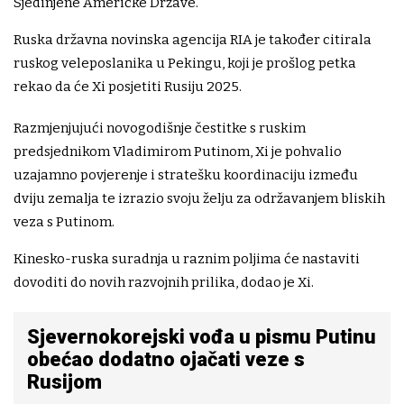
Sjedinjene Američke Države.
Ruska državna novinska agencija RIA je također citirala
ruskog veleposlanika u Pekingu, koji je prošlog petka
rekao da će Xi posjetiti Rusiju 2025.
Razmjenjujući novogodišnje čestitke s ruskim
predsjednikom Vladimirom Putinom, Xi je pohvalio
uzajamno povjerenje i stratešku koordinaciju između
dviju zemalja te izrazio svoju želju za održavanjem bliskih
veza s Putinom.
Kinesko-ruska suradnja u raznim poljima će nastaviti
dovoditi do novih razvojnih prilika, dodao je Xi.
Sjevernokorejski vođa u pismu Putinu
obećao dodatno ojačati veze s
Rusijom