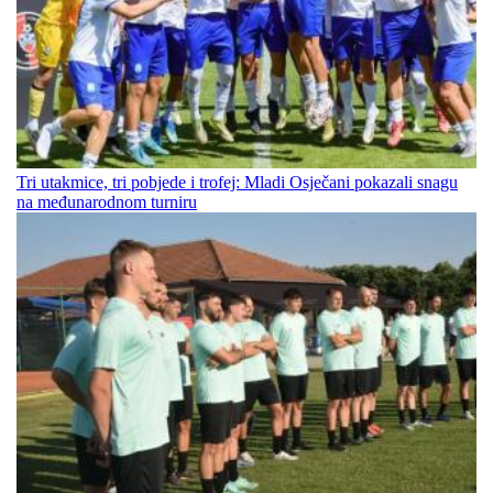
Tri utakmice, tri pobjede i trofej: Mladi Osječani pokazali snagu
na međunarodnom turniru