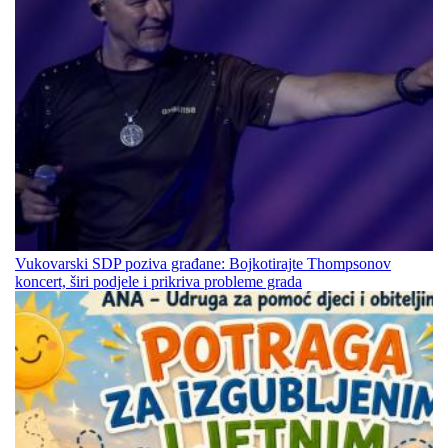
Vukovarski SDP poziva građane: Bojkotirajte Thompsonov
koncert, širi podjele i prikriva probleme grada