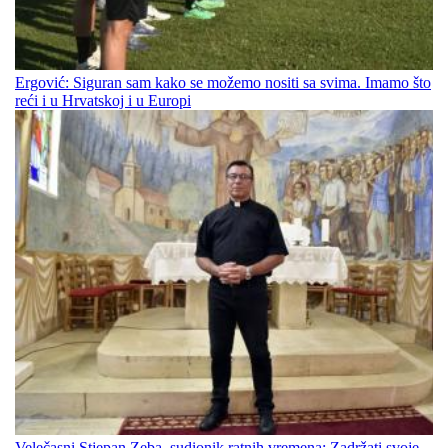
Ergović: Siguran sam kako se možemo nositi sa svima. Imamo što
reći i u Hrvatskoj i u Europi
Velečasni Stjepan Zeba, sudionik ratnih vremena: Zadržati svoje