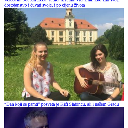
dostojanstvo i čuvati svoje, i po cijenu života
“Dan koji se pamti” posveta je Kići Slabincu, ali i našem Gradu