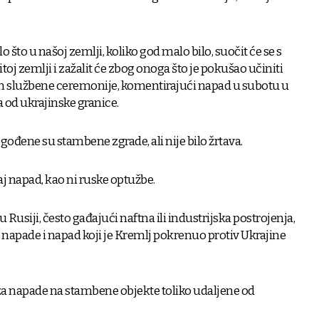
lo što u našoj zemlji, koliko god malo bilo, suočit će se s
toj zemlji i zažalit će zbog onoga što je pokušao učiniti
kom službene ceremonije, komentirajući napad u subotu u
 od ukrajinske granice.
ođene su stambene zgrade, ali nije bilo žrtava.
j napad, kao ni ruske optužbe.
 Rusiji, često gađajući naftna ili industrijska postrojenja,
napade i napad koji je Kremlj pokrenuo protiv Ukrajine
 za napade na stambene objekte toliko udaljene od