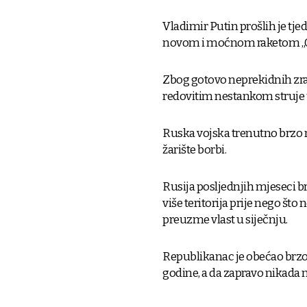
Vladimir Putin prošlih je tjed
novom i moćnom raketom „Ore
Zbog gotovo neprekidnih zra
redovitim nestankom struje 
Ruska vojska trenutno brzo n
žarište borbi.
Rusija posljednjih mjeseci br
više teritorija prije nego š
preuzme vlast u siječnju.
Republikanac je obećao brzo s
godine, a da zapravo nikada n