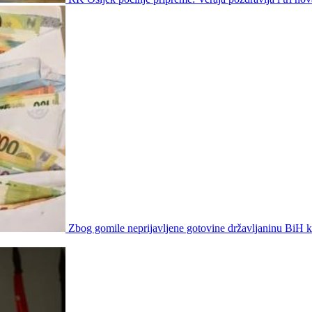
Zbog gomile neprijavljene gotovine državljaninu BiH 