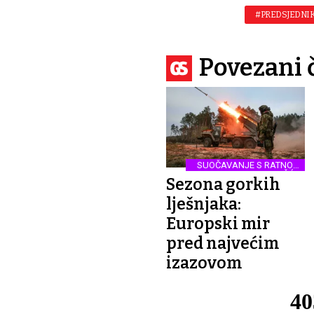
#PREDSJEDNIK
Povezani 
SUOČAVANJE S RATNOM
STVARNOŠĆU
Sezona gorkih
lješnjaka:
Europski mir
pred najvećim
izazovom