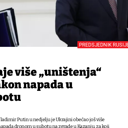
PREDSJEDNIK RUSIJ
je više „uništenja“
akon napada u
botu
ladimir Putin u nedjelju je Ukrajini obećao još više
napada dronom u subotu na zgrade u Kazanju, za koji