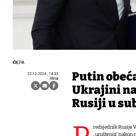
EPA
Putin obeća
22.12.2024., 14:33
Hina
Ukrajini n
Rusiji u su
redsjednik Rusije V
„uništenja“ nakon 