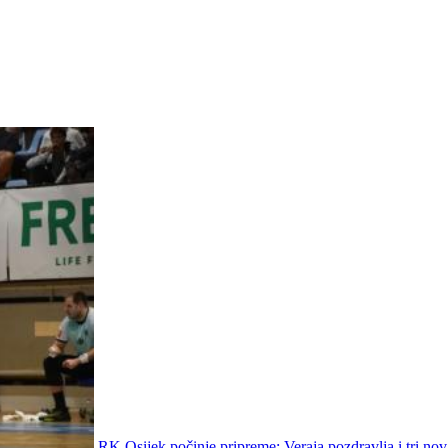
RK Osijek počinje pripreme: Veraja pozdravlja i tri nov