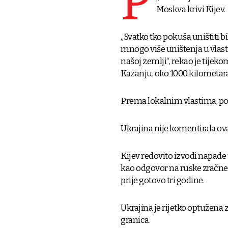
P
Moskva krivi Kijev.
„Svatko tko pokuša uništiti bi
mnogo više uništenja u vlasti
našoj zemlji“, rekao je tije
Kazanju, oko 1000 kilometara
Prema lokalnim vlastima, pog
Ukrajina nije komentirala ova
Kijev redovito izvodi napade u
kao odgovor na ruske zračne 
prije gotovo tri godine.
Ukrajina je rijetko optužena
granica.