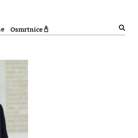
ne
Osmrtnice