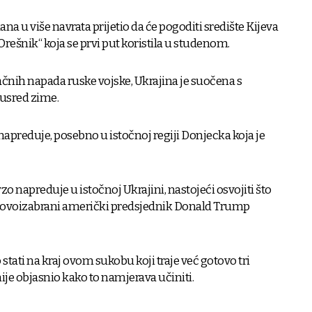
ana u više navrata prijetio da će pogoditi središte Kijeva
šnik“ koja se prvi put koristila u studenom.
čnih napada ruske vojske, Ukrajina je suočena s
usred zime.
apreduje, posebno u istočnoj regiji Donjecka koja je
zo napreduje u istočnoj Ukrajini, nastojeći osvojiti što
to novoizabrani američki predsjednik Donald Trump
tati na kraj ovom sukobu koji traje već gotovo tri
ije objasnio kako to namjerava učiniti.