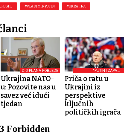
 RUSIJE
#VLADIMIR PUTIN
#UKRAJINA
članci
DIO PLANA POBJEDE
“PUTIN I ZAPAD -
SLJEDEĆE POGLAVLJE”
Ukrajina NATO-
Priča o ratu u
PREMIJERNO
u: Pozovite nas u
Ukrajini iz
savez već idući
perspektive
tjedan
ključnih
političkih igrača