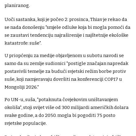
planiranog.
Uoči sastanka, koji je počeo 2. prosinca, Thiav je rekao da
se nada donošenju "smjele odluke koja bi mogla pomoći da
se zaustavi tendenciju najraširenije i najštetnije ekološke
katastrofe: suše".
U priopćenju za medije objavljenom u subotu navodi se
samo da su zemlje sudionici "postigle značajan napredak
postavivši temelje za budući svjetski režim borbe protiv
suše, koji namjeravaju dovršiti na konferenciji COP17 u
Mongoliji 2026."
Po UN-u, suša, "potaknuta čovjekovim uništavanjem
okoliša", stoji svijet više od 300 milijardi američkih dolara
svake godine, a do 2050. mogla bi pogoditi 75 posto
svjetske populacije.