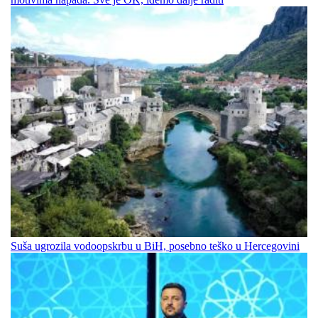
Suša ugrozila vodoopskrbu u BiH, posebno teško u Hercegovini