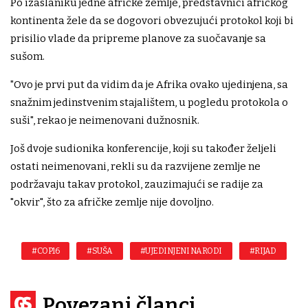
Po izaslaniku jedne afričke zemlje, predstavnici afričkog
kontinenta žele da se dogovori obvezujući protokol koji bi
prisilio vlade da pripreme planove za suočavanje sa
sušom.
"Ovo je prvi put da vidim da je Afrika ovako ujedinjena, sa
snažnim jedinstvenim stajalištem, u pogledu protokola o
suši", rekao je neimenovani dužnosnik.
Još dvoje sudionika konferencije, koji su također željeli
ostati neimenovani, rekli su da razvijene zemlje ne
podržavaju takav protokol, zauzimajući se radije za
"okvir", što za afričke zemlje nije dovoljno.
#COP16
#SUŠA
#UJEDINJENI NARODI
#RIJAD
Povezani članci