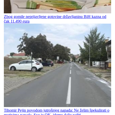
Zbog gomile neprijavljene gotovine državljaninu BiH kazna od
čak 11.490 eura
Tihomir Pejin povodom jutrošnjeg napada: Ne želim špekulirati o
motivima napada. Sve je OK, idemo dalje raditi