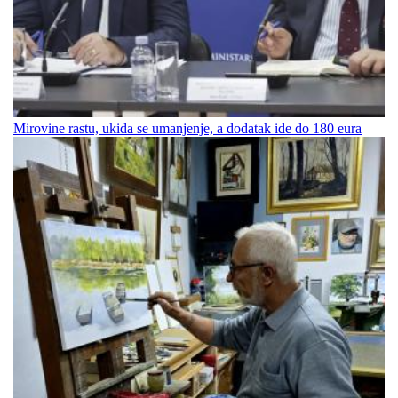
Mirovine rastu, ukida se umanjenje, a dodatak ide do 180 eura