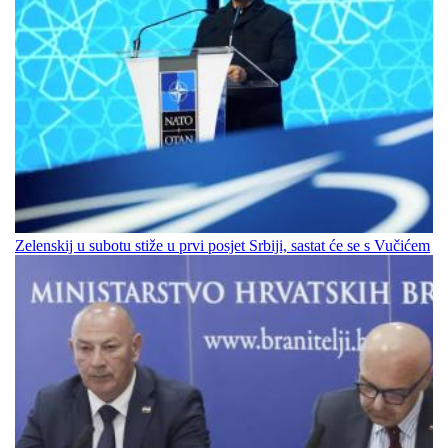
Zelenskij u subotu stiže u prvi posjet Srbiji, sastat će se s Vučićem