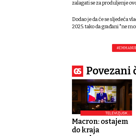
zalagati se za produljenje o
Dodao je da će se sljedeća 
2025. tako da građani "ne mor
#EMMANUE
Povezani 
TELEVIZIJSKO
OBRAĆANJE
Macron: ostajem
do kraja