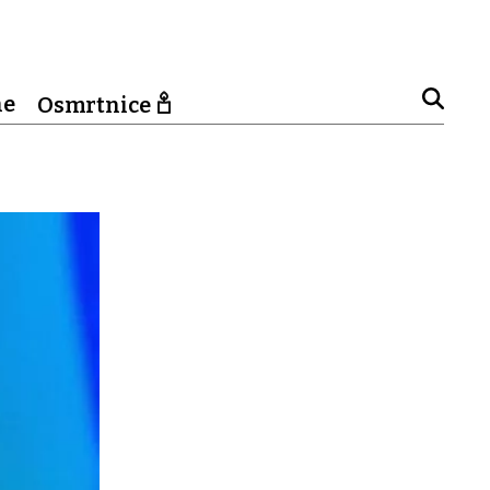
ne
Osmrtnice