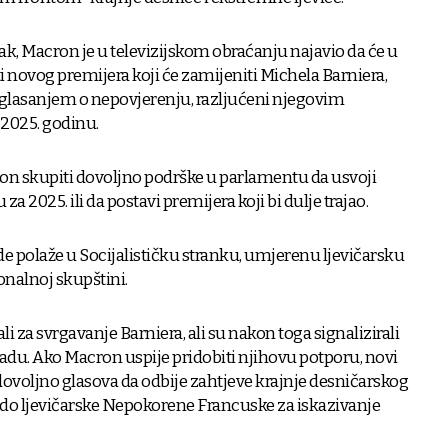
, Macron je u televizijskom obraćanju najavio da će u
novog premijera koji će zamijeniti Michela Barniera,
 glasanjem o nepovjerenju, razljućeni njegovim
2025. godinu.
cron skupiti dovoljno podrške u parlamentu da usvoji
a 2025. ili da postavi premijera koji bi dulje trajao.
de polaže u Socijalističku stranku, umjerenu ljevičarsku
nalnoj skupštini.
ali za svrgavanje Barniera, ali su nakon toga signalizirali
ladu. Ako Macron uspije pridobiti njihovu potporu, novi
dovoljno glasova da odbije zahtjeve krajnje desničarskog
rdo ljevičarske Nepokorene Francuske za iskazivanje