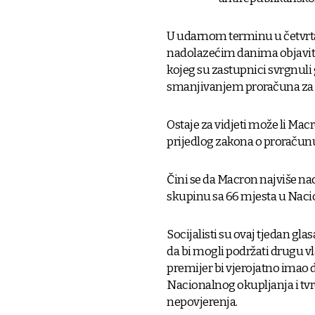
U udarnom terminu u četvrtak
nadolazećim danima objaviti 
kojeg su zastupnici svrgnuli
smanjivanjem proračuna za 
Ostaje za vidjeti može li Ma
prijedlog zakona o proračunu z
Čini se da Macron najviše na
skupinu sa 66 mjesta u Nacio
Socijalisti su ovaj tjedan glas
da bi mogli podržati drugu v
premijer bi vjerojatno imao 
Nacionalnog okupljanja i tv
nepovjerenja.