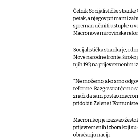
Čelnik Socijalističke stranke
petak, a njegov primarni zahtj
spreman učiniti ustupke u v
Macronove mirovinske refo
Socijalistička stranka je, o
Nove narodne fronte, širokog 
njih 193, na prijevremenim i
"Ne možemo, ako smo odgovo
reforme. Razgovarat ćemo sa š
znači da sam postao macronist
pridobiti Zelene i Komuniste
Macron, koji je izazvao žesto
prijevremenih izbora koji su
obraćanju naciji.