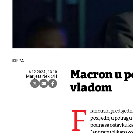
EPA
Macron u p
6.12.2024., 13:10
Marijeta Nekić/H
vladom
F
rancuski predsjedn
posljednju potragu 
podnese ostavku kak
"antirepublikanskom