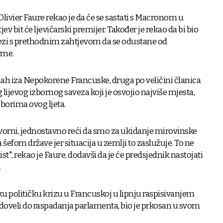
 Olivier Faure rekao je da će se sastati s Macronom u
ev bit će ljevičarski premijer. Također je rekao da bi bio
ezi s prethodnim zahtjevom da se odustane od
rme.
dmah iza Nepokorene Francuske, druga po veličini članica
lijevog izbornog saveza koji je osvojio najviše mjesta,
zborima ovog ljeta.
rni, jednostavno reći da smo za ukidanje mirovinske
efom države jer situacija u zemlji to zaslužuje. To ne
", rekao je Faure, dodavši da je će predsjednik nastojati
.
ku političku krizu u Francuskoj u lipnju raspisivanjem
 doveli do raspadanja parlamenta, bio je prkosan u svom