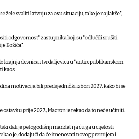
žele svaliti krivnju za ovu situaciju, tako je najlakše",
iti odgovornost" zastupnika koji su "odlučili srušiti
je Božića".
le krajnja desnica i tvrda ljevica u "antirepublikanskom
ti kaos.
dina motivacija bili predsjednički izbori 2027. kako bi se
ostavku prije 2027., Macron je rekao da to neće učiniti.
ki dali je petogodišnji mandat i ja ću ga u cijelosti
rekao je, dodajući da će imenovati novog premijera i