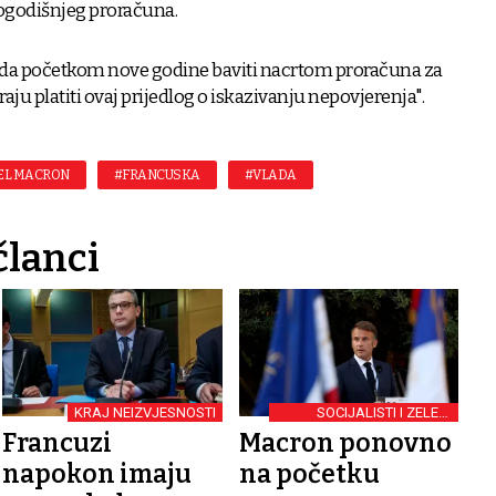
vogodišnjeg proračuna.
vlada početkom nove godine baviti nacrtom proračuna za
aju platiti ovaj prijedlog o iskazivanju nepovjerenja".
L MACRON
#FRANCUSKA
#VLADA
članci
KRAJ NEIZVJESNOSTI
SOCIJALISTI I ZELENI
ODBILI PREGOVORE
Francuzi
Macron ponovno
napokon imaju
na početku