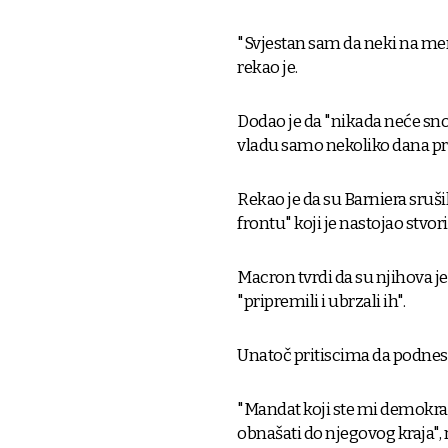
"Svjestan sam da neki na mene 
rekao je.
Dodao je da "nikada neće snos
vladu samo nekoliko dana pri
Rekao je da su Barniera sruši
frontu" koji je nastojao stvori
Macron tvrdi da su njihova je
"pripremili i ubrzali ih".
Unatoč pritiscima da podnese 
"Mandat koji ste mi demokrats
obnašati do njegovog kraja", 