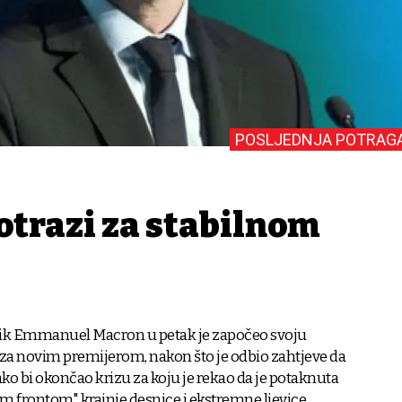
POSLJEDNJA POTRAG
otrazi za stabilnom
ik Emmanuel Macron u petak je započeo svoju
za novim premijerom, nakon što je odbio zahtjeve da
o bi okončao krizu za koju je rekao da je potaknuta
 frontom" krajnje desnice i ekstremne ljevice.