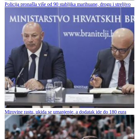
Policija pronašla više od 90 stabljika marihuane, drogu i streljivo
Mirovine rastu, ukida se umanjenje, a dodatak ide do 180 eura