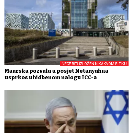
NEĆE BITI IZLOŽEN NIKAKVOM RIZIKU
Mađarska pozvala u posjet Netanyahua
usprkos uhidbenom nalogu ICC-a