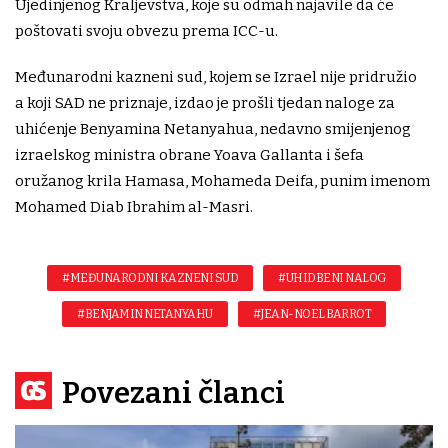
Ujedinjenog Kraljevstva, koje su odmah najavile da će
poštovati svoju obvezu prema ICC-u.
Međunarodni kazneni sud, kojem se Izrael nije pridružio
a koji SAD ne priznaje, izdao je prošli tjedan naloge za
uhićenje Benyamina Netanyahua, nedavno smijenjenog
izraelskog ministra obrane Yoava Gallanta i šefa
oružanog krila Hamasa, Mohameda Deifa, punim imenom
Mohamed Diab Ibrahim al-Masri.
#MEĐUNARODNI KAZNENI SUD
#UHIDBENI NALOG
#BENJAMIN NETANYAHU
#JEAN-NOEL BARROT
Povezani članci