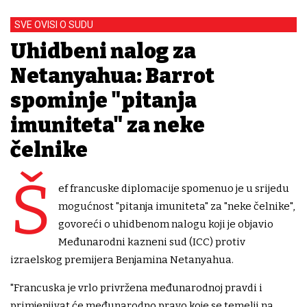
SVE OVISI O SUDU
Uhidbeni nalog za
Netanyahua: Barrot
spominje "pitanja
imuniteta" za neke
čelnike
Š
ef francuske diplomacije spomenuo je u srijedu
mogućnost "pitanja imuniteta" za "neke čelnike",
govoreći o uhidbenom nalogu koji je objavio
Međunarodni kazneni sud (ICC) protiv
izraelskog premijera Benjamina Netanyahua.
"Francuska je vrlo privržena međunarodnoj pravdi i
primjenjivat će međunarodno pravo koje se temelji na