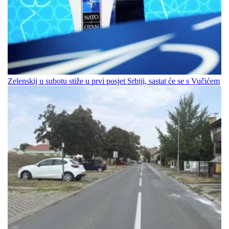
Zelenskij u subotu stiže u prvi posjet Srbiji, sastat će se s Vučićem