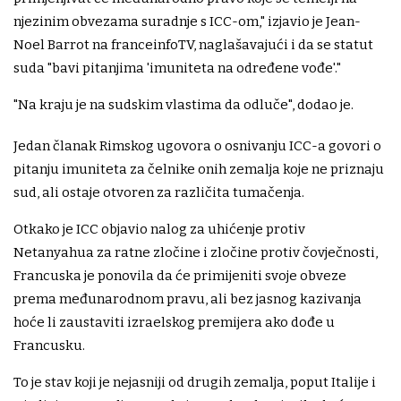
njezinim obvezama suradnje s ICC-om," izjavio je Jean-
Noel Barrot na franceinfoTV, naglašavajući i da se statut
suda "bavi pitanjima 'imuniteta na određene vođe'."
"Na kraju je na sudskim vlastima da odluče", dodao je.
Jedan članak Rimskog ugovora o osnivanju ICC-a govori o
pitanju imuniteta za čelnike onih zemalja koje ne priznaju
sud, ali ostaje otvoren za različita tumačenja.
Otkako je ICC objavio nalog za uhićenje protiv
Netanyahua za ratne zločine i zločine protiv čovječnosti,
Francuska je ponovila da će primijeniti svoje obveze
prema međunarodnom pravu, ali bez jasnog kazivanja
hoće li zaustaviti izraelskog premijera ako dođe u
Francusku.
To je stav koji je nejasniji od drugih zemalja, poput Italije i