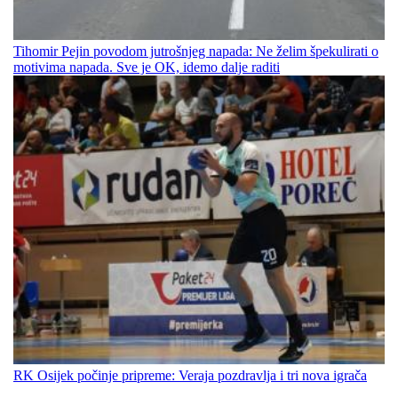
Tihomir Pejin povodom jutrošnjeg napada: Ne želim špekulirati o
motivima napada. Sve je OK, idemo dalje raditi
RK Osijek počinje pripreme: Veraja pozdravlja i tri nova igrača