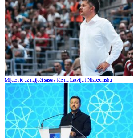
Mijatović uz najjači sastav ide na Latviju i Nizozemsku