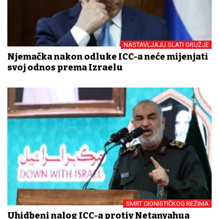
NASTAVLJAJU SLATI ORUŽJE
Njemačka nakon odluke ICC-a neće mijenjati
svoj odnos prema Izraelu
SMRT CIONISTIČKOG REŽIMA
Uhidbeni nalog ICC-a protiv Netanyahua