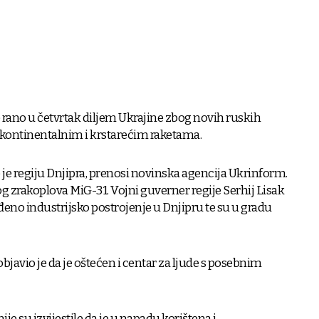
 rano u četvrtak diljem Ukrajine zbog novih ruskih
kontinentalnim i krstarećim raketama.
je regiju Dnjipra, prenosi novinska agencija Ukrinform.
g zrakoplova MiG-31. Vojni guverner regije Serhij Lisak
đeno industrijsko postrojenje u Dnjipru te su u gradu
bjavio je da je oštećen i centar za ljude s posebnim
je su izvijestile da je u napadu korištena i