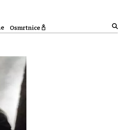
ne
Osmrtnice