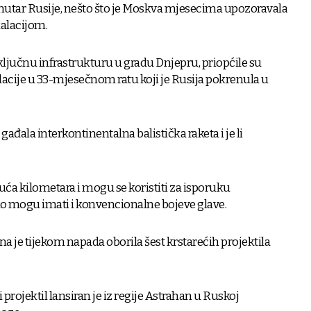
unutar Rusije, nešto što je Moskva mjesecima upozoravala
kalacijom.
i ključnu infrastrukturu u gradu Dnjepru, priopćile su
lacije u 33-mjesečnom ratu koji je Rusija pokrenula u
 gađala interkontinentalna balistička raketa i je li
uća kilometara i mogu se koristiti za isporuku
ko mogu imati i konvencionalne bojeve glave.
a je tijekom napada oborila šest krstarećih projektila
 projektil lansiran je iz regije Astrahan u Ruskoj