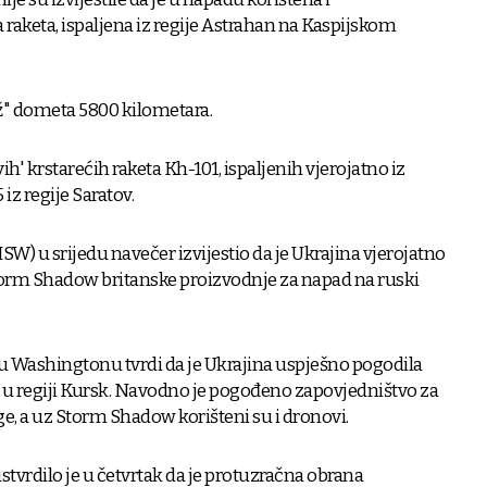
 raketa, ispaljena iz regije Astrahan na Kaspijskom
ž" dometa 5800 kilometara.
vih' krstarećih raketa Kh-101, ispaljenih vjerojatno iz
iz regije Saratov.
ISW) u srijedu navečer izvijestio da je Ukrajina vjerojatno
 Storm Shadow britanske proizvodnje za napad na ruski
 u Washingtonu tvrdi da je Ukrajina uspješno pogodila
 u regiji Kursk. Navodno je pogođeno zapovjedništvo za
ge, a uz Storm Shadow korišteni su i dronovi.
tvrdilo je u četvrtak da je protuzračna obrana