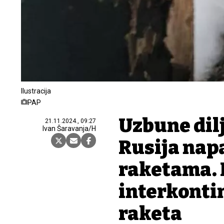
Ilustracija
PAP
Uzbune dil
21.11.2024., 09:27
Ivan Šaravanja/H
Rusija nap
raketama. 
interkonti
raketa