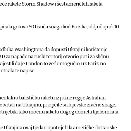
areće rakete Storm Shadow i šest američkih raketa
irala gotovo 50 tisuća snaga kod Kurska, uključujući 10
 odluka Washingtona da dopusti Ukrajini korištenje
 za napade na ruski teritorij otvorio put i za sličnu
vijestili da je London to već omogućio, uz Pariz, no
tirala te napise.
inentalnu balističku raketu iz južne regije Astrahan
tvrtak na Ukrajinu, priopćile su kijevske zračne snage,
upotrijebila tako moćnu raketu dugog dometa tijekom rata.
je Ukrajina ovaj tjedan upotrijebila američke i britanske