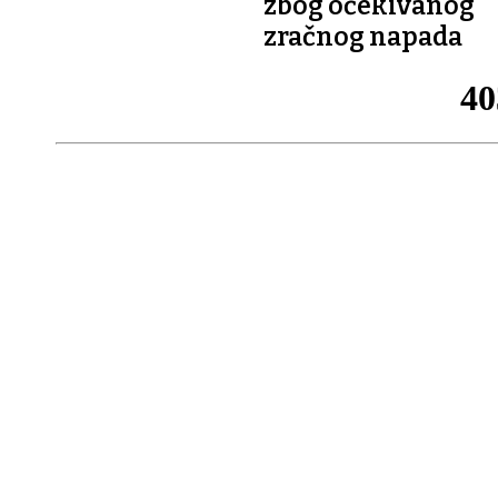
zbog očekivanog
zračnog napada