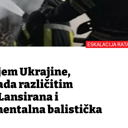
ESKALACIJA RAT
jem Ukrajine,
ada različitim
Lansirana i
nentalna balistička