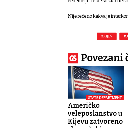
Federaciji", rekle su zračne s
Nije rečeno kakva je interkon
#KIJEV
#U
Povezani 
STATE DEPARTMENT:
Američko
veleposlanstvo u
Kijevu zatvoreno