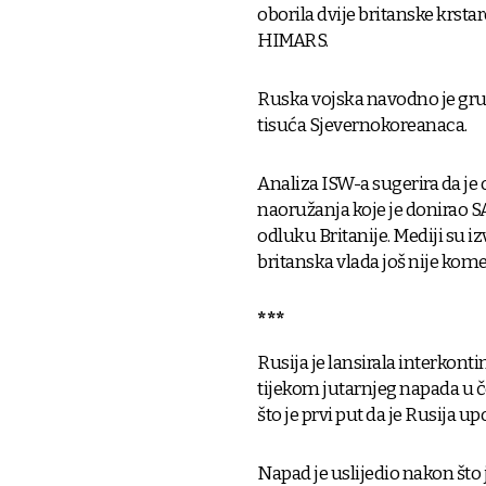
oborila dvije britanske krst
HIMARS.
Ruska vojska navodno je grup
tisuća Sjevernokoreanaca.
Analiza ISW-a sugerira da je
naoružanja koje je donirao SAD
odluku Britanije. Mediji su iz
britanska vlada još nije komen
***
Rusija je lansirala interkont
tijekom jutarnjeg napada u če
što je prvi put da je Rusija 
Napad je uslijedio nakon što 