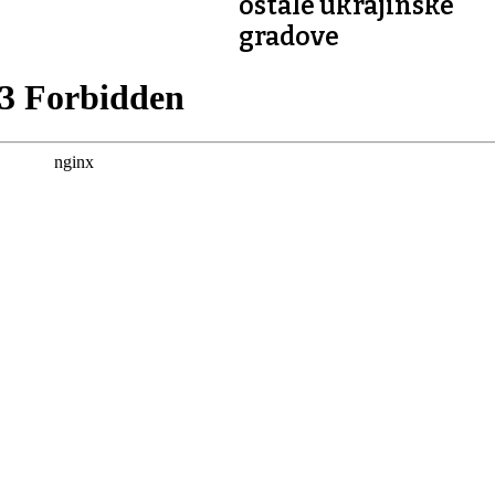
ostale ukrajinske
gradove