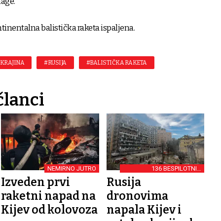
nage.
tinentalna balistička raketa ispaljena.
KRAJINA
#RUSIJA
#BALISTIČKA RAKETA
članci
NEMIRNO JUTRO
136 BESPILOTNIH
LETJELICA
Izveden prvi
Rusija
raketni napad na
dronovima
Kijev od kolovoza
napala Kijev i