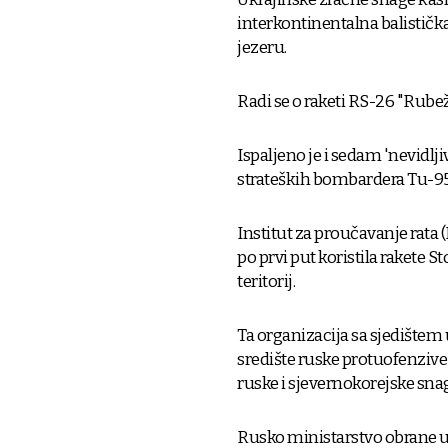
interkontinentalna balistička
jezeru.
Radi se o raketi RS-26 "Rube
Ispaljeno je i sedam 'nevidlji
strateških bombardera Tu-95 
Institut za proučavanje rata (
po prvi put koristila rakete
teritorij.
Ta organizacija sa sjedištem
središte ruske protuofenzive
ruske i sjevernokorejske sna
Rusko ministarstvo obrane us