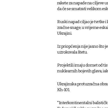
rakete za napade na ciljeve 
da će se smatrati velikom es
Ruski napad ciljao je tvrtke 
zračne snage, u vrijeme eska
Ukrajini.
Iz priopćenja nije jasno što je
uzrokovala štetu.
Projektili imaju domet od tis
nuklearnih bojevih glava, ia
Ukrajinska protuzračna obran
Kh-101.
"Interkontinentalni balistički