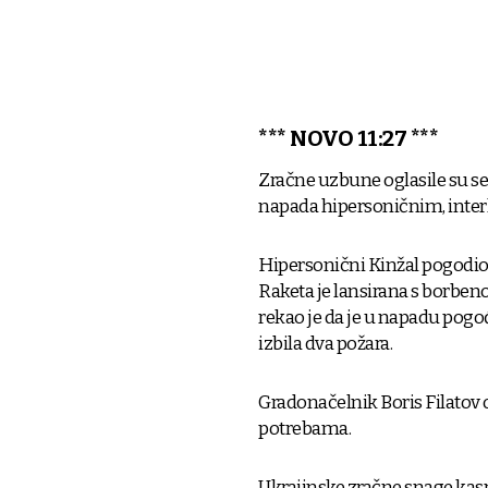
*** NOVO 11:27 ***
Zračne uzbune oglasile su se
napada hipersoničnim, inter
Hipersonični Kinžal pogodio 
Raketa je lansirana s borbeno
rekao je da je u napadu pogo
izbila dva požara.
Gradonačelnik Boris Filatov o
potrebama.
Ukrajinske zračne snage kasni