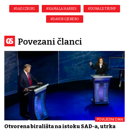
#SAD IZBORI
#KAMALA HARRIS
#DONALD TRUMP
#DAVOR GJENERO
Povezani članci
POVIJESNI DAN
Otvorena birališta na istoku SAD-a, utrka