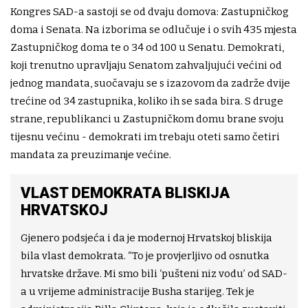
Kongres SAD-a sastoji se od dvaju domova: Zastupničkog
doma i Senata. Na izborima se odlučuje i o svih 435 mjesta
Zastupničkog doma te o 34 od 100 u Senatu. Demokrati,
koji trenutno upravljaju Senatom zahvaljujući većini od
jednog mandata, suočavaju se s izazovom da zadrže dvije
trećine od 34 zastupnika, koliko ih se sada bira. S druge
strane, republikanci u Zastupničkom domu brane svoju
tijesnu većinu - demokrati im trebaju oteti samo četiri
mandata za preuzimanje većine.
VLAST DEMOKRATA BLISKIJA
HRVATSKOJ
Gjenero podsjeća i da je modernoj Hrvatskoj bliskija
bila vlast demokrata. “To je provjerljivo od osnutka
hrvatske države. Mi smo bili ‘pušteni niz vodu’ od SAD-
a u vrijeme administracije Busha starijeg. Tek je