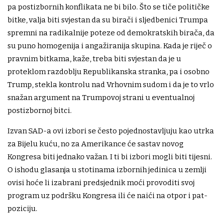
pa postizbornih konflikata ne bi bilo. Što se tiče političke
bitke, valja biti svjestan da su birači i sljedbenici Trumpa
spremni na radikalnije poteze od demokratskih birača, da
su puno homogenija i angažiranija skupina. Kada je riječ o
pravnim bitkama, kaže, treba biti svjestan da je u
proteklom razdoblju Republikanska stranka, pa i osobno
Trump, stekla kontrolu nad Vrhovnim sudom i da je to vrlo
snažan argument na Trumpovoj strani u eventualnoj
postizbornoj bitci.
Izvan SAD-a ovi izbori se često pojednostavljuju kao utrka
za Bijelu kuću, no za Amerikance će sastav novog
Kongresa biti jednako važan. I ti bi izbori mogli biti tijesni.
O ishodu glasanja u stotinama izbornih jedinica u zemlji
ovisi hoće li izabrani predsjednik moći provoditi svoj
program uz podršku Kongresa ili će naići na otpor i pat-
poziciju.