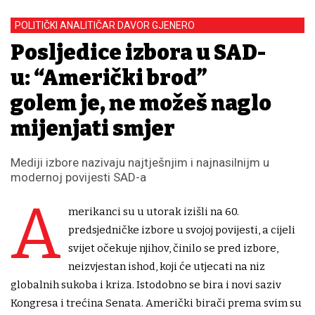
POLITIČKI ANALITIČAR DAVOR GJENERO
Posljedice izbora u SAD-
u: “Američki brod”
golem je, ne možeš naglo
mijenjati smjer
Mediji izbore nazivaju najtješnjim i najnasilnijm u
modernoj povijesti SAD-a
A
merikanci su u utorak izišli na 60.
predsjedničke izbore u svojoj povijesti, a cijeli
svijet očekuje njihov, činilo se pred izbore,
neizvjestan ishod, koji će utjecati na niz
globalnih sukoba i kriza. Istodobno se bira i novi saziv
Kongresa i trećina Senata. Američki birači prema svim su