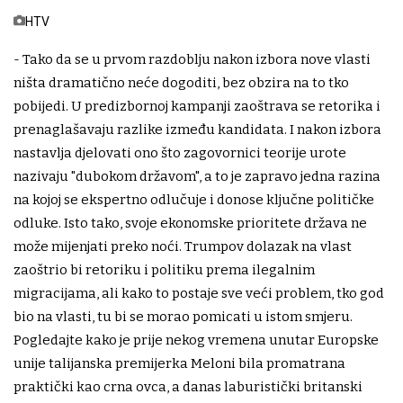
HTV
- Tako da se u prvom razdoblju nakon izbora nove vlasti
ništa dramatično neće dogoditi, bez obzira na to tko
pobijedi. U predizbornoj kampanji zaoštrava se retorika i
prenaglašavaju razlike između kandidata. I nakon izbora
nastavlja djelovati ono što zagovornici teorije urote
nazivaju "dubokom državom", a to je zapravo jedna razina
na kojoj se ekspertno odlučuje i donose ključne političke
odluke. Isto tako, svoje ekonomske prioritete država ne
može mijenjati preko noći. Trumpov dolazak na vlast
zaoštrio bi retoriku i politiku prema ilegalnim
migracijama, ali kako to postaje sve veći problem, tko god
bio na vlasti, tu bi se morao pomicati u istom smjeru.
Pogledajte kako je prije nekog vremena unutar Europske
unije talijanska premijerka Meloni bila promatrana
praktički kao crna ovca, a danas laburistički britanski