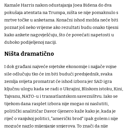
Kamale Harris nakon odustajanja Joea Bidena do dva
pokušaja atentata na Trumpa, ništa se nije pomaknulo s
mrtve točke u anketama. Konačni ishod možda neće biti
poznat još neko vrijeme ako rezultati budu onako tijesni
kako ankete nagovješćuju, što će povećati napetosti u
duboko podijeljenoj naciji.
Ništa dramatično
I dok građani najveće svjetske ekonomije i najjače vojne
sile odlučuju tko će im biti budući predsjednik, svaka
zemlja svijeta promatrat će ishod izbora jer SAD igra
ključnu ulogu kada se radi o Ukrajini, Bliskom istoku, Kini,
Tajvanu, NATO-u i transatlantskom savezništvu. Iako se
tijekom dana rasplet izbora nije mogao ni naslutiti,
politički analitičar Davor Gjenero kaže kako je, kada je
riječ o vanjskoj politici, "američki brod" ipak golem i nije
moguće naglo mijenjanje smjerova. To znači da nije