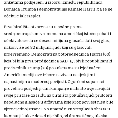
anketama podijeljeni u izboru između republikanca
Donalda Trumpa i demokratkinje Kamale Harris, pa se ne
očekuje lak rasplet.
Prva birališta otvorena su u podne prema
srednjoeuropskom vremenu na američkoj istočnoj obali i
očekivalo se da će deseci milijuna glasača dati svoj glas,
nakon više od 82 milijuna ljudi koji su glasovali
prijevremeno. Demokratska potpredsjednica Harris (60),
koja bi bila prva predsjednica SAD-a, i bivši republikanski
predsjednik Trump (78) po anketama su izjednačeni.
Američki mediji ove izbore nazivaju najtješnjim i
najnasilnijm u modernoj povijesti. Ogorčeni suparnici
proveli su posljednji dan kampanje mahnito uvjeravajući
svoje pristaše da iziđu na birališta pokušavajući pridobiti
neodlučne glasače u državama koje kroz povijest nisu bile
vjerne jednoj stranci. No unatoč nizu vrtoglavih obrata u
kampanji kakve dosad nije bilo, od dramatičnog ulaska