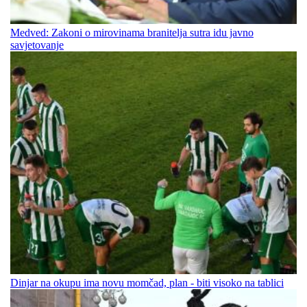
Medved: Zakoni o mirovinama branitelja sutra idu javno
savjetovanje
Dinjar na okupu ima novu momčad, plan - biti visoko na tablici