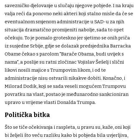
savezničko djelovanje u slučaju njegove pobjede. I na kraju
valja reći da ponovno neki akteri koji stalno misle da će se
eventualnom smjenom administracije u SAD-u za njih
situacija dramatično promijeniti nabolje, sada to opet
očekuju. To je pomalo groteskno jer sjetimo se onih priča
iz susjedne Srbije, gdje se dolazak predsjednika Barracka
Obame čekao s parolom "Barače Obama, budi uvijek s
nama", a poslije su ratni zločinac Vojislav Šešelj i slični
likovi nosili majice s Trumpovim likom, i od te
administracije nisu ostvarili nikakve dobiti. Konačno, i
Milorad Dodik, koji se sada veseli mogućem Trumpovu
povratku na vlast, postao je međunarodno sankcioniran
upravo u vrijeme vlasti Donalda Trumpa.
Politička bitka
Što se tiče očekivanja i raspleta, u pravu su, kaže, oni koji
bi željeli što veću razliku kako bi pobjeda bila uvjerljiva,