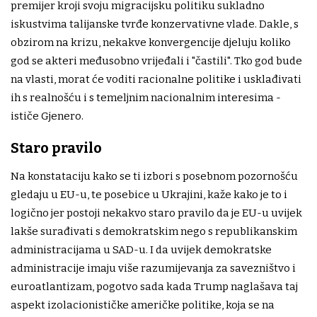
premijer kroji svoju migracijsku politiku sukladno
iskustvima talijanske tvrđe konzervativne vlade. Dakle, s
obzirom na krizu, nekakve konvergencije djeluju koliko
god se akteri međusobno vrijeđali i "častili". Tko god bude
na vlasti, morat će voditi racionalne politike i usklađivati
ih s realnošću i s temeljnim nacionalnim interesima -
ističe Gjenero.
Staro pravilo
Na konstataciju kako se ti izbori s posebnom pozornošću
gledaju u EU-u, te posebice u Ukrajini, kaže kako je to i
logično jer postoji nekakvo staro pravilo da je EU-u uvijek
lakše surađivati s demokratskim nego s republikanskim
administracijama u SAD-u. I da uvijek demokratske
administracije imaju više razumijevanja za savezništvo i
euroatlantizam, pogotvo sada kada Trump naglašava taj
aspekt izolacionističke američke politike, koja se na