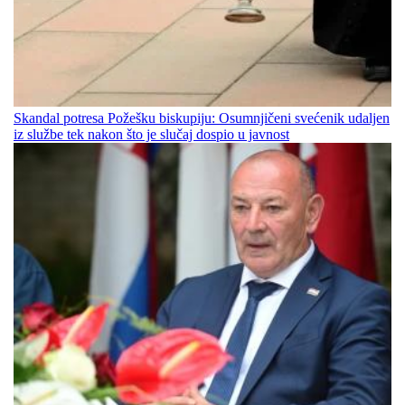
Skandal potresa Požešku biskupiju: Osumnjičeni svećenik udaljen
iz službe tek nakon što je slučaj dospio u javnost