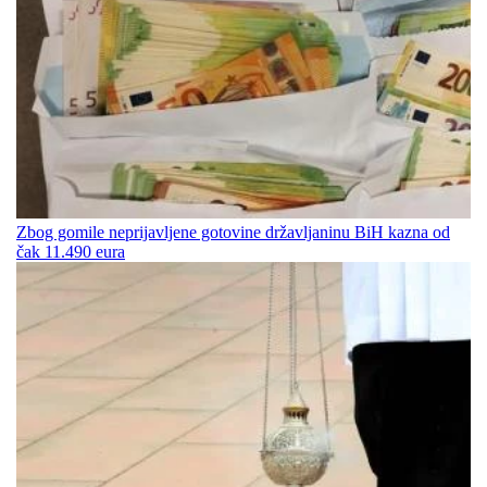
Zbog gomile neprijavljene gotovine državljaninu BiH kazna od
čak 11.490 eura