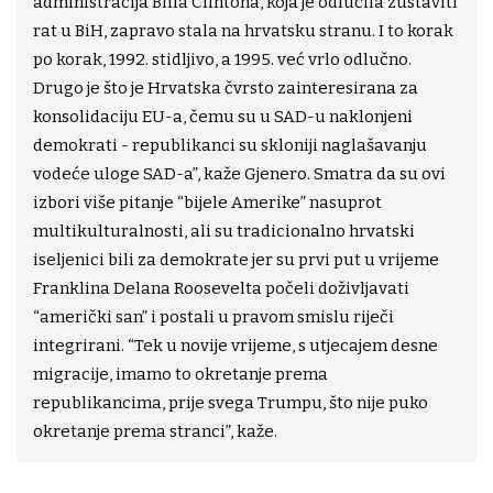
administracija Billa Clintona, koja je odlučila zustaviti
rat u BiH, zapravo stala na hrvatsku stranu. I to korak
po korak, 1992. stidljivo, a 1995. već vrlo odlučno.
Drugo je što je Hrvatska čvrsto zainteresirana za
konsolidaciju EU-a, čemu su u SAD-u naklonjeni
demokrati - republikanci su skloniji naglašavanju
vodeće uloge SAD-a”, kaže Gjenero. Smatra da su ovi
izbori više pitanje “bijele Amerike” nasuprot
multikulturalnosti, ali su tradicionalno hrvatski
iseljenici bili za demokrate jer su prvi put u vrijeme
Franklina Delana Roosevelta počeli doživljavati
“američki san” i postali u pravom smislu riječi
integrirani. “Tek u novije vrijeme, s utjecajem desne
migracije, imamo to okretanje prema
republikancima, prije svega Trumpu, što nije puko
okretanje prema stranci”, kaže.