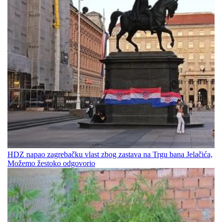
HDZ napao zagrebačku vlast zbog zastava na Trgu bana Jelačića,
Možemo žestoko odgovorio