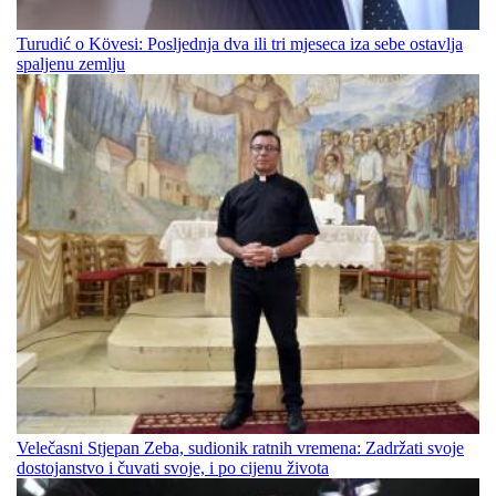
Turudić o Kövesi: Posljednja dva ili tri mjeseca iza sebe ostavlja
spaljenu zemlju
Velečasni Stjepan Zeba, sudionik ratnih vremena: Zadržati svoje
dostojanstvo i čuvati svoje, i po cijenu života