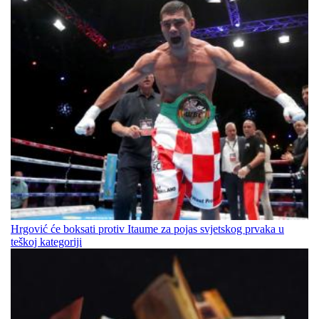
Hrgović će boksati protiv Itaume za pojas svjetskog prvaka u
teškoj kategoriji