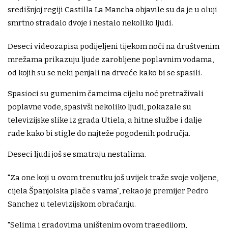
središnjoj regiji Castilla La Mancha objavile su da je u oluji
smrtno stradalo dvoje i nestalo nekoliko ljudi.
Deseci videozapisa podijeljeni tijekom noći na društvenim
mrežama prikazuju ljude zarobljene poplavnim vodama,
od kojih su se neki penjali na drveće kako bi se spasili.
Spasioci su gumenim čamcima cijelu noć pretraživali
poplavne vode, spasivši nekoliko ljudi, pokazale su
televizijske slike iz grada Utiela, a hitne službe i dalje
rade kako bi stigle do najteže pogođenih područja.
Deseci ljudi još se smatraju nestalima.
"Za one koji u ovom trenutku još uvijek traže svoje voljene,
cijela Španjolska plače s vama", rekao je premijer Pedro
Sanchez u televizijskom obraćanju.
"Selima i gradovima uništenim ovom tragedijom,