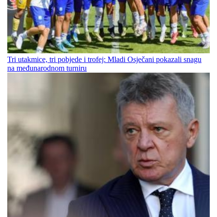
Tri utakmice, tri pobjede i trofej: Mladi Osječani pokazali snagu
na međunarodnom turniru