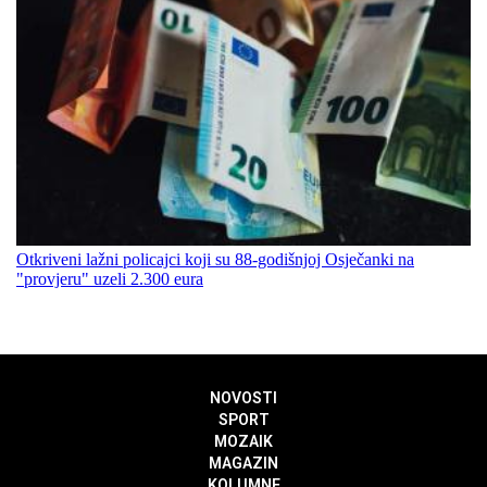
Otkriveni lažni policajci koji su 88-godišnjoj Osječanki na
"provjeru" uzeli 2.300 eura
NOVOSTI
SPORT
MOZAIK
MAGAZIN
KOLUMNE