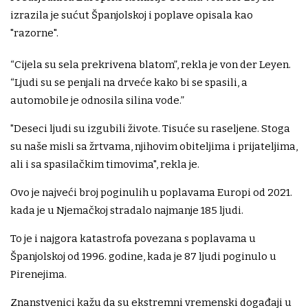
izrazila je sućut Španjolskoj i poplave opisala kao
"razorne".
“Cijela su sela prekrivena blatom”, rekla je von der Leyen.
“Ljudi su se penjali na drveće kako bi se spasili, a
automobile je odnosila silina vode.”
"Deseci ljudi su izgubili živote. Tisuće su raseljene. Stoga
su naše misli sa žrtvama, njihovim obiteljima i prijateljima,
ali i sa spasilačkim timovima", rekla je.
Ovo je najveći broj poginulih u poplavama Europi od 2021.
kada je u Njemačkoj stradalo najmanje 185 ljudi.
To je i najgora katastrofa povezana s poplavama u
Španjolskoj od 1996. godine, kada je 87 ljudi poginulo u
Pirenejima.
Znanstvenici kažu da su ekstremni vremenski događaji u