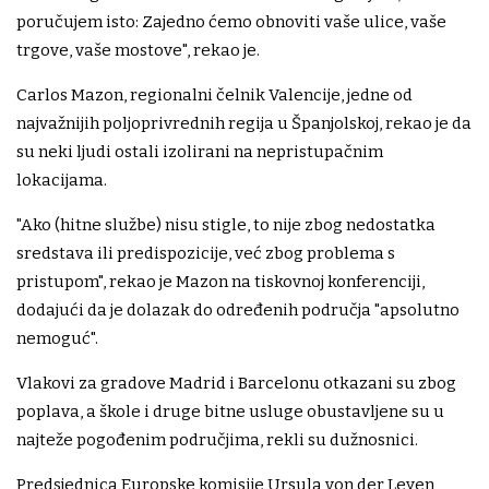
poručujem isto: Zajedno ćemo obnoviti vaše ulice, vaše
trgove, vaše mostove", rekao je.
Carlos Mazon, regionalni čelnik Valencije, jedne od
najvažnijih poljoprivrednih regija u Španjolskoj, rekao je da
su neki ljudi ostali izolirani na nepristupačnim
lokacijama.
"Ako (hitne službe) nisu stigle, to nije zbog nedostatka
sredstava ili predispozicije, već zbog problema s
pristupom", rekao je Mazon na tiskovnoj konferenciji,
dodajući da je dolazak do određenih područja "apsolutno
nemoguć".
Vlakovi za gradove Madrid i Barcelonu otkazani su zbog
poplava, a škole i druge bitne usluge obustavljene su u
najteže pogođenim područjima, rekli su dužnosnici.
Predsjednica Europske komisije Ursula von der Leyen