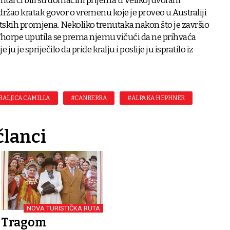
ntarci bili su domaćini prijema u Velikoj dvorani
držao kratak govor o vremenu koje je proveo u Australiji
matskih promjena. Nekoliko trenutaka nakon što je završio
Thorpe uputila se prema njemu vičući da ne prihvaća
ju je spriječilo da priđe kralju i poslije ju ispratilo iz
RALJICA CAMILLA
#CANBERRA
#ALPAKA HEPHNER
članci
NOVA TURISTIČKA RUTA
Tragom