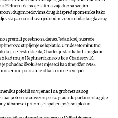
u Hefneru, čekao je satima zajedno sa svojim
erom i dugim redovima drugih ispred spomenika kako
kraljevski par na njihovu jednodnevnom obilasku glavnog
o spremili posebno za danas. Jedan kralj susreće
ephnerovo strpljenje se isplatilo. U tridesetominutnoj
u koja je često klicala, Charles je stao kako bi pogladio
eh kad mu je Hephner frknuo u lice. Charlesov 16.
je je pohađao školu šest mjeseci kao tinejdžer 1966.,
e inozemno putovanje otkako mu je u veljači
meniku položili su vijenac i na grob neznanog
ski par potom je odvezen preko grada do parlamenta, gdje
ny Albanese i pritom je ispaljen počasni plotun.