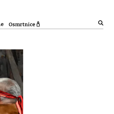
ne
Osmrtnice