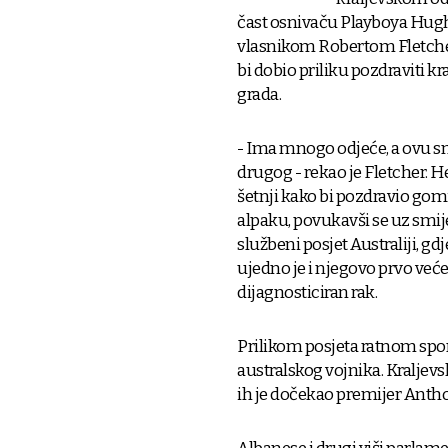
čast osnivaču Playboya Hugh
vlasnikom Robertom Fletch
bi dobio priliku pozdraviti 
grada.
- Ima mnogo odjeće, a ovu sm
drugog - rekao je Fletcher. H
šetnji kako bi pozdravio gomil
alpaku, povukavši se uz smij
službeni posjet Australiji, gd
ujedno je i njegovo prvo već
dijagnosticiran rak.
Prilikom posjeta ratnom spo
australskog vojnika. Kraljev
ih je dočekao premijer Antho