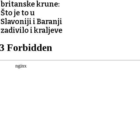
britanske krune:
Što je to u
Slavoniji i Baranji
zadivilo i kraljeve