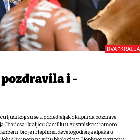
DVA “KRALJA
 pozdravila i -
uću ljudi koji su se u ponedjeljak okupili da pozdrave
ja Charlesa i kraljicu Camillu u Australskom ratnom
nberri, bio je i Hephner, devetogodišnja alpaka u
ijelu s krunom na vrhu bijele glave. Hephner, nazvan u