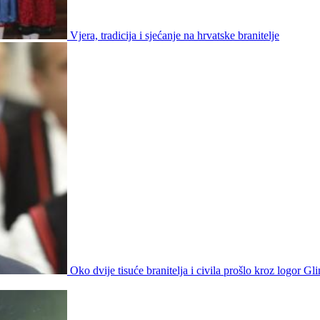
Vjera, tradicija i sjećanje na hrvatske branitelje
Oko dvije tisuće branitelja i civila prošlo kroz logor Gl