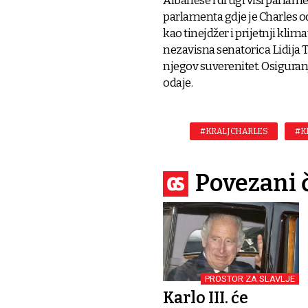
Albanese i drugi viši parlame
parlamenta gdje je Charles o
kao tinejdžer i prijetnji kli
nezavisna senatorica Lidija 
njegov suverenitet. Osiguranje 
odaje.
#KRALJ CHARLES
#K
Povezani 
PROSTOR ZA SLAVLJE
Karlo III. će