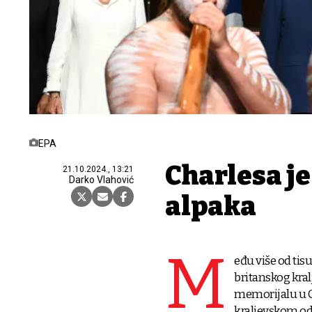
EPA
Charlesa je
21.10.2024., 13:21
Darko Vlahović
alpaka
M
eđu više od tis
britanskog kral
memorijalu u Ca
kraljevskom od