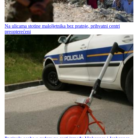
Na ulicama stotine maloljetnika bez pratnje, prihvatni centri
preopterećeni