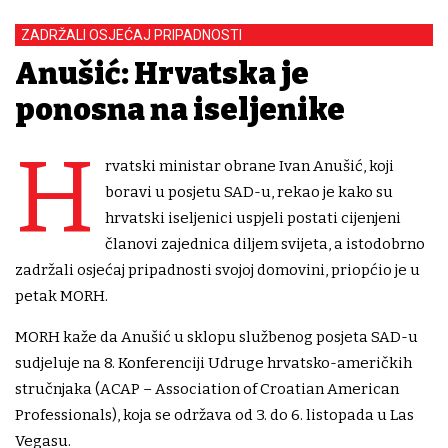
ZADRŽALI OSJEĆAJ PRIPADNOSTI
Anušić: Hrvatska je
ponosna na iseljenike
H
rvatski ministar obrane Ivan Anušić, koji
boravi u posjetu SAD-u, rekao je kako su
hrvatski iseljenici uspjeli postati cijenjeni
članovi zajednica diljem svijeta, a istodobrno
zadržali osjećaj pripadnosti svojoj domovini, priopćio je u
petak MORH.
MORH kaže da Anušić u sklopu službenog posjeta SAD-u
sudjeluje na 8. Konferenciji Udruge hrvatsko-američkih
stručnjaka (ACAP – Association of Croatian American
Professionals), koja se održava od 3. do 6. listopada u Las
Vegasu.