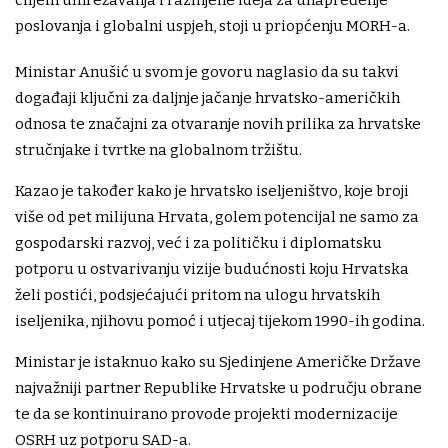
ciljem umrežavanja i razmjene ideja za unapređenje
poslovanja i globalni uspjeh, stoji u priopćenju MORH-a.
Ministar Anušić u svom je govoru naglasio da su takvi
događaji ključni za daljnje jačanje hrvatsko-američkih
odnosa te značajni za otvaranje novih prilika za hrvatske
stručnjake i tvrtke na globalnom tržištu.
Kazao je također kako je hrvatsko iseljeništvo, koje broji
više od pet milijuna Hrvata, golem potencijal ne samo za
gospodarski razvoj, već i za političku i diplomatsku
potporu u ostvarivanju vizije budućnosti koju Hrvatska
želi postići, podsjećajući pritom na ulogu hrvatskih
iseljenika, njihovu pomoć i utjecaj tijekom 1990-ih godina.
Ministar je istaknuo kako su Sjedinjene Američke Države
najvažniji partner Republike Hrvatske u području obrane
te da se kontinuirano provode projekti modernizacije
OSRH uz potporu SAD-a.