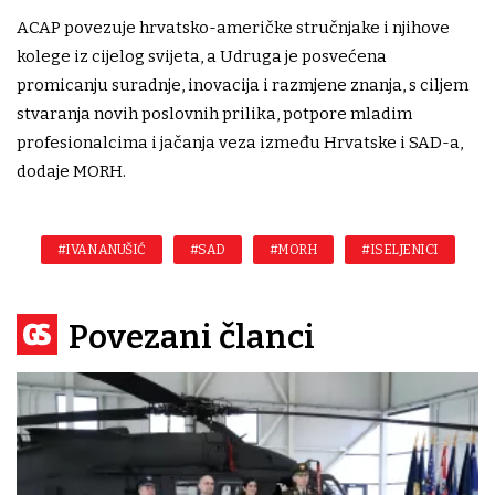
ACAP povezuje hrvatsko-američke stručnjake i njihove
kolege iz cijelog svijeta, a Udruga je posvećena
promicanju suradnje, inovacija i razmjene znanja, s ciljem
stvaranja novih poslovnih prilika, potpore mladim
profesionalcima i jačanja veza između Hrvatske i SAD-a,
dodaje MORH.
#IVAN ANUŠIĆ
#SAD
#MORH
#ISELJENICI
Povezani članci