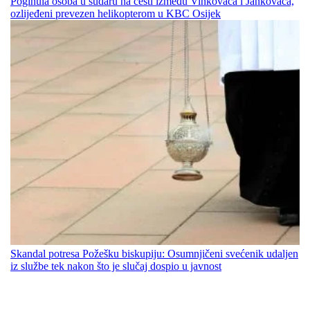
Poginula osoba u sudaru na cesti između Vinkovaca i Jankovaca,
ozlijeđeni prevezen helikopterom u KBC Osijek
Skandal potresa Požešku biskupiju: Osumnjičeni svećenik udaljen
iz službe tek nakon što je slučaj dospio u javnost