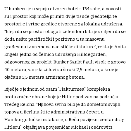
U bunkeru je u srpnju otvoren hotel s 134 sobe, a novosti
su i prostor koji može primiti dvije tisuće gledatelja te
prostorije i vrtne gredice otvorene za lokalna udruženja.
"Ideja da se prostor obogati zelenilom bila je s ciljem da se
doda nešto pacifistički i pozitivno u tu masovnu
građevinu iz vremena nacističke diktature", rekla je Anita
Engels, jedna od čelnica udruženja Hilldegarden,
odgovornog za projekt. Bunker Sankt Pauli visok je gotovo
40 metara, vanjski zidovi su široki 2,5 metara, a krov je
ojačan s 3,5 metara armiranog betona.
Riječ je o jednom od osam "Flaktürmea", kompleksa
protuzračne obrane koje je Hitler podizao na području
Trećeg Reicha. "Njihova svrha bila je da dometom svojih
topova u Berlinu štite administrativnu četvrt, u
Hamburgu lučke instalacije, u Beču povijesni centar drag
Hitleru", objašnjava povjesničar Michael Foedrowitz.