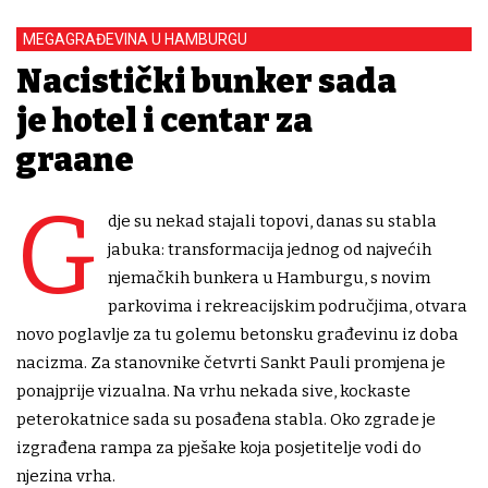
MEGAGRAĐEVINA U HAMBURGU
Nacistički bunker sada
je hotel i centar za
građane
G
dje su nekad stajali topovi, danas su stabla
jabuka: transformacija jednog od najvećih
njemačkih bunkera u Hamburgu, s novim
parkovima i rekreacijskim područjima, otvara
novo poglavlje za tu golemu betonsku građevinu iz doba
nacizma. Za stanovnike četvrti Sankt Pauli promjena je
ponajprije vizualna. Na vrhu nekada sive, kockaste
peterokatnice sada su posađena stabla. Oko zgrade je
izgrađena rampa za pješake koja posjetitelje vodi do
njezina vrha.