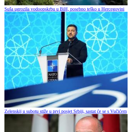
Suša ugrozila vodoopskrbu u BiH, posebno teško u Hercegovini
Zelenskij u subotu stiže u prvi posjet Srbiji, sastat će se s Vučićem