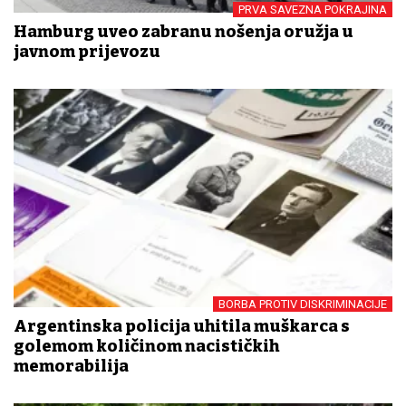
PRVA SAVEZNA POKRAJINA
Hamburg uveo zabranu nošenja oružja u
javnom prijevozu
BORBA PROTIV DISKRIMINACIJE
Argentinska policija uhitila muškarca s
golemom količinom nacističkih
memorabilija