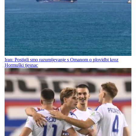
Iran: Postigli smo razumijevanje s Omanom o plovidbi kroz
Hormuški tjesnac