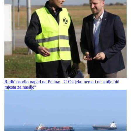
Radić osudio napad na Pejina: „U Osijeku nema i ne smije biti
mjesta za nasilje“