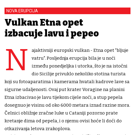
NOVA ERUPCIJA
Vulkan Etna opet
izbacuje lavu i pepeo
N
ajaktivniji europski vulkan - Etna opet "bljuje
vatru". Posljednja erupcija bila je u noći
između ponedjeljka i utorka, što je na istočni
dio Sicilije privuklo nekoliko stotina turista
koji su fotoaparatima i kamerama hvatali kadrove lave sa
sigurne udaljenosti. Ovaj put krater Voragine na planini
Etna izbacivao je lavu tijekom cijele noći, a stup pepela
dosegnuo je visinu od oko 6000 metara iznad razine mora.
Čelnici obližnje zračne luke u Cataniji pozorno prate
kretanje dima od pepela, i o njemu ovisi hoće li doći do
otkazivanja letova zrakoplova.