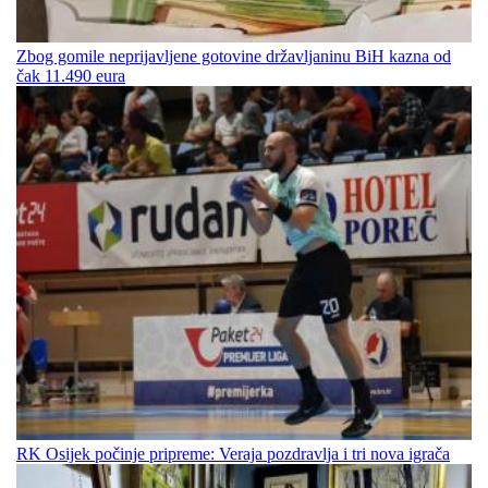
Zbog gomile neprijavljene gotovine državljaninu BiH kazna od
čak 11.490 eura
RK Osijek počinje pripreme: Veraja pozdravlja i tri nova igrača