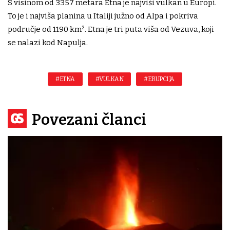
S visinom od 3357 metara Etna je najviši vulkan u Europi.
To je i najviša planina u Italiji južno od Alpa i pokriva
područje od 1190 km². Etna je tri puta viša od Vezuva, koji
se nalazi kod Napulja.
#ETNA
#VULKAN
#ERUPCIJA
Povezani članci