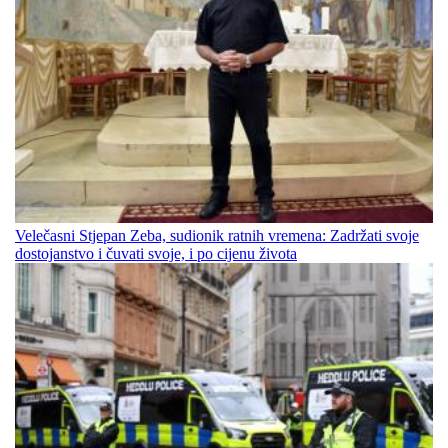
Velečasni Stjepan Zeba, sudionik ratnih vremena: Zadržati svoje
dostojanstvo i čuvati svoje, i po cijenu života