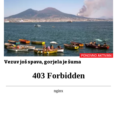
PONOVNO AKTIVAN
Vezuv još spava, gorjela je šuma