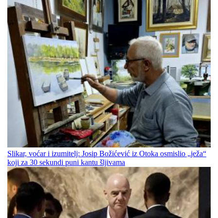
Slikar, voćar i izumitelj: Josip Božićević iz Otoka osmislio „ježa“
koji za 30 sekundi puni kantu šljivama