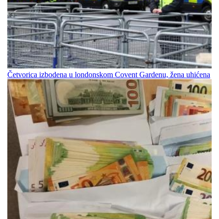
Četvorica izbodena u londonskom Covent Gardenu, žena uhićena