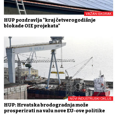
VAŽAN ISKORAK
HUP pozdravlja "kraj četverogodišnje
blokade OIE projekata"
NOVI INDUSTRIJSKI CIKLUS
HUP: Hrvatska brodogradnja može
prosperirati na valu nove EU-ove politike