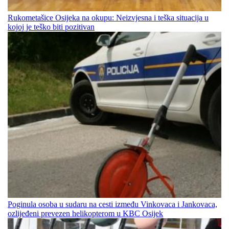
Rukometašice Osijeka na okupu: Neizvjesna i teška situacija u
kojoj je teško biti pozitivan
Poginula osoba u sudaru na cesti između Vinkovaca i Jankovaca,
ozlijeđeni prevezen helikopterom u KBC Osijek