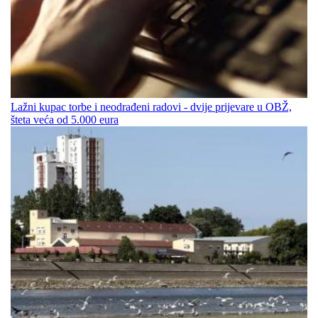
Lažni kupac torbe i neodrađeni radovi - dvije prijevare u OBŽ,
šteta veća od 5.000 eura