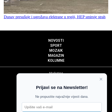
Dunav presušuje i ugrožava elektrane u regiji, HEP smiruje strah
NOVOSTI
SPORT
MOZAIK
MAGAZIN
KOLUMNE
Marketing
×
Politika privatnosti
Politika kolačića
Prijavi se na Newsletter!
Impressum
Pravila prenošenja sadržaja
Ne propustite najvažnije vijesti dana.
Pravila komentiranja
Agroglas