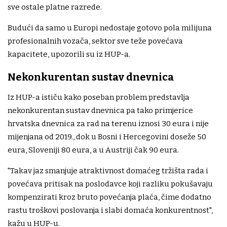
sve ostale platne razrede.
Budući da samo u Europi nedostaje gotovo pola milijuna
profesionalnih vozača, sektor sve teže povećava
kapacitete, upozorili su iz HUP-a.
Nekonkurentan sustav dnevnica
Iz HUP-a ističu kako poseban problem predstavlja
nekonkurentan sustav dnevnica pa tako primjerice
hrvatska dnevnica za rad na terenu iznosi 30 eura i nije
mijenjana od 2019., dok u Bosni i Hercegovini doseže 50
eura, Sloveniji 80 eura, a u Austriji čak 90 eura.
"Takav jaz smanjuje atraktivnost domaćeg tržišta rada i
povećava pritisak na poslodavce koji razliku pokušavaju
kompenzirati kroz bruto povećanja plaća, čime dodatno
rastu troškovi poslovanja i slabi domaća konkurentnost",
kažu u HUP-u.