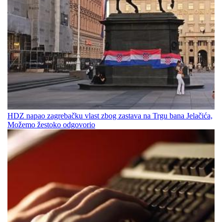
HDZ napao zagrebačku vlast zbog zastava na Trgu bana Jelačića,
Možemo žestoko odgovorio