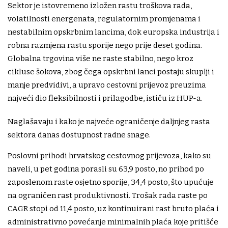
Sektor je istovremeno izložen rastu troškova rada,
volatilnosti energenata, regulatornim promjenama i
nestabilnim opskrbnim lancima, dok europska industrija i
robna razmjena rastu sporije nego prije deset godina.
Globalna trgovina više ne raste stabilno, nego kroz
cikluse šokova, zbog čega opskrbni lanci postaju skuplji i
manje predvidivi, a upravo cestovni prijevoz preuzima
najveći dio fleksibilnosti i prilagodbe, ističu iz HUP-a.
Naglašavaju i kako je najveće ograničenje daljnjeg rasta
sektora danas dostupnost radne snage.
Poslovni prihodi hrvatskog cestovnog prijevoza, kako su
naveli, u pet godina porasli su 63,9 posto, no prihod po
zaposlenom raste osjetno sporije, 34,4 posto, što upućuje
na ograničen rast produktivnosti. Trošak rada raste po
CAGR stopi od 11,4 posto, uz kontinuirani rast bruto plaća i
administrativno povećanje minimalnih plaća koje pritišće