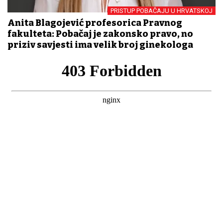
PRISTUP POBAČAJU U HRVATSKOJ
Anita Blagojević profesorica Pravnog
fakulteta: Pobačaj je zakonsko pravo, no
priziv savjesti ima velik broj ginekologa