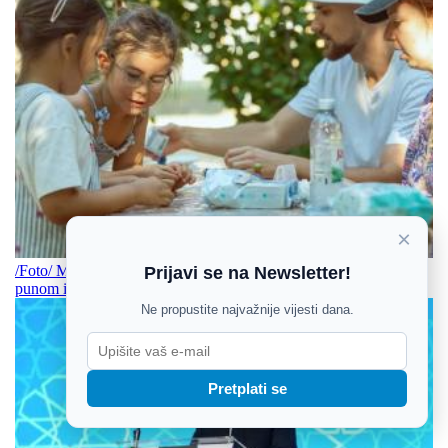
×
/Foto/ Mali umjetnici preuzeli Ernestinovo sudjelovali u danu
Prijavi se na Newsletter!
punom igre, kreativnosti i stvaranja
Ne propustite najvažnije vijesti dana.
Pretplati se