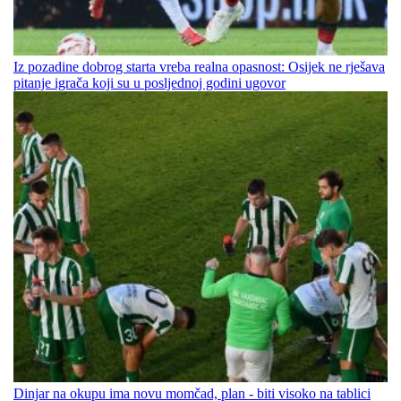
Iz pozadine dobrog starta vreba realna opasnost: Osijek ne rješava
pitanje igrača koji su u posljednoj godini ugovor
Dinjar na okupu ima novu momčad, plan - biti visoko na tablici