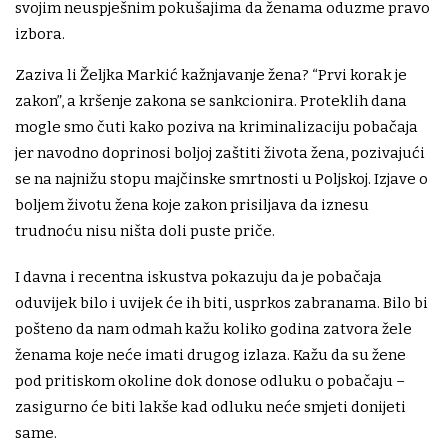
svojim neuspješnim pokušajima da ženama oduzme pravo
izbora.
Zaziva li Željka Markić kažnjavanje žena? “Prvi korak je
zakon”, a kršenje zakona se sankcionira. Proteklih dana
mogle smo čuti kako poziva na kriminalizaciju pobačaja
jer navodno doprinosi boljoj zaštiti života žena, pozivajući
se na najnižu stopu majčinske smrtnosti u Poljskoj. Izjave o
boljem životu žena koje zakon prisiljava da iznesu
trudnoću nisu ništa doli puste priče.
I davna i recentna iskustva pokazuju da je pobačaja
oduvijek bilo i uvijek će ih biti, usprkos zabranama. Bilo bi
pošteno da nam odmah kažu koliko godina zatvora žele
ženama koje neće imati drugog izlaza. Kažu da su žene
pod pritiskom okoline dok donose odluku o pobačaju –
zasigurno će biti lakše kad odluku neće smjeti donijeti
same.