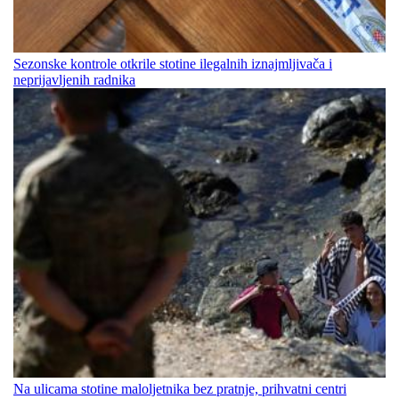
Sezonske kontrole otkrile stotine ilegalnih iznajmljivača i
neprijavljenih radnika
Na ulicama stotine maloljetnika bez pratnje, prihvatni centri