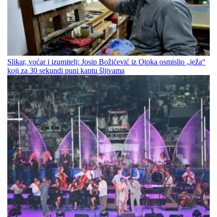
Slikar, voćar i izumitelj: Josip Božićević iz Otoka osmislio „ježa“
koji za 30 sekundi puni kantu šljivama