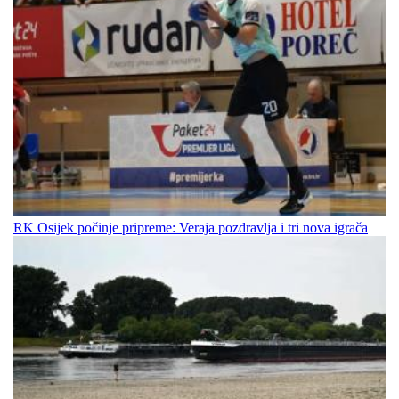
RK Osijek počinje pripreme: Veraja pozdravlja i tri nova igrača