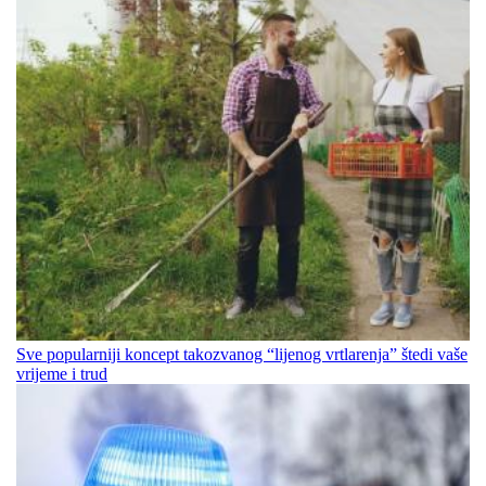
Sve popularniji koncept takozvanog “lijenog vrtlarenja” štedi vaše
vrijeme i trud