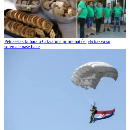
Petnaestak kuhara u Crkvarima pripremat će jela kakva su
spremale naše bake