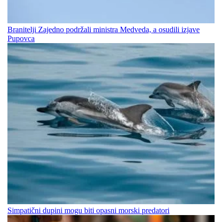
Branitelji Zajedno podržali ministra Medveda, a osudili izjave
Pupovca
Simpatični dupini mogu biti opasni morski predatori