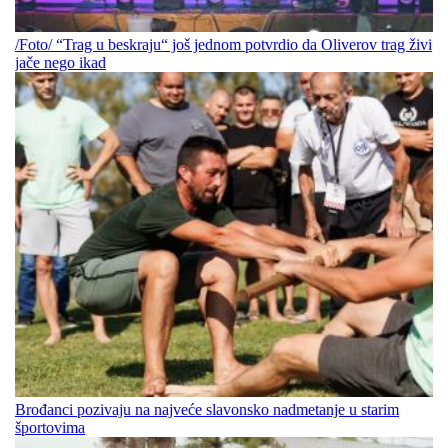
/Foto/ “Trag u beskraju“ još jednom potvrdio da Oliverov trag živi
jače nego ikad
Brođanci pozivaju na najveće slavonsko nadmetanje u starim
športovima