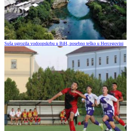
Suša ugrozila vodoopskrbu u BiH, posebno teško u Hercegovini