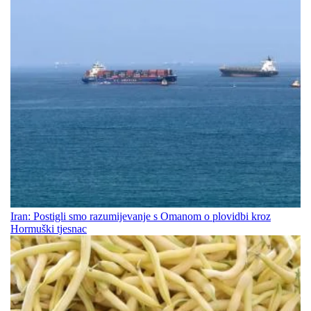
Iran: Postigli smo razumijevanje s Omanom o plovidbi kroz
Hormuški tjesnac