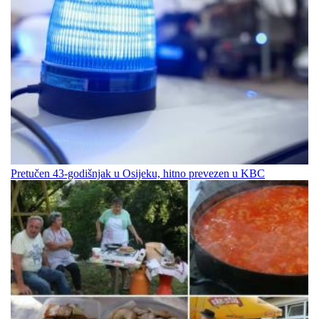
Pretučen 43-godišnjak u Osijeku, hitno prevezen u KBC