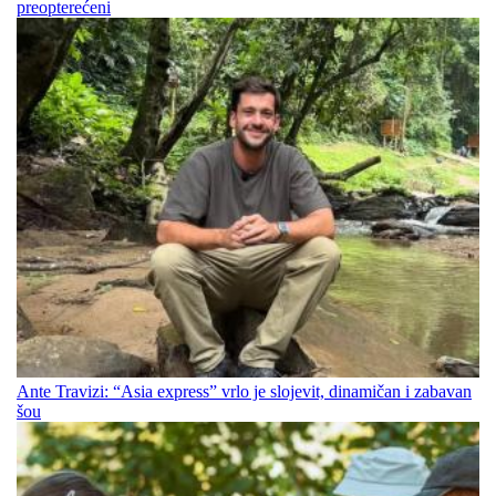
preopterećeni
Ante Travizi: “Asia express” vrlo je slojevit, dinamičan i zabavan
šou