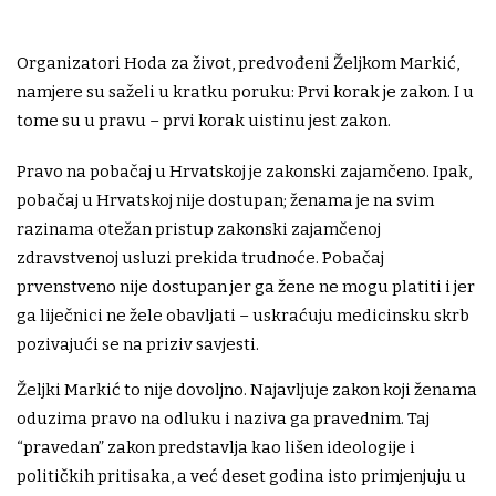
Organizatori Hoda za život, predvođeni
Željkom Markić,
namjere su saželi u kratku poruku: Prvi korak je zakon. I u
tome su u pravu – prvi korak uistinu jest zakon.
Pravo na pobačaj u Hrvatskoj je zakonski zajamčeno. Ipak,
pobačaj u Hrvatskoj nije dostupan; ženama je na svim
razinama otežan pristup zakonski zajamčenoj
zdravstvenoj usluzi prekida trudnoće. Pobačaj
prvenstveno nije dostupan jer ga žene ne mogu platiti i jer
ga liječnici ne žele obavljati – uskraćuju medicinsku skrb
pozivajući se na priziv savjesti.
Željki Markić to nije dovoljno. Najavljuje zakon koji ženama
oduzima pravo na odluku i naziva ga pravednim. Taj
“pravedan” zakon predstavlja kao lišen ideologije i
političkih pritisaka, a već deset godina isto primjenjuju u