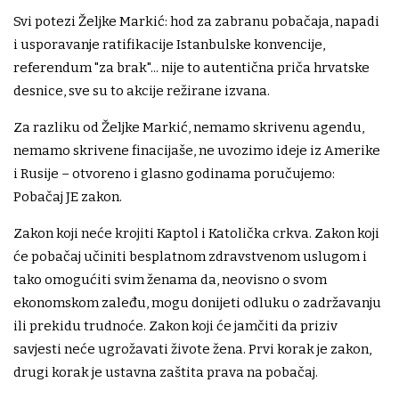
Svi potezi Željke Markić: hod za zabranu pobačaja, napadi
i usporavanje ratifikacije Istanbulske konvencije,
referendum "za brak"... nije to autentična priča hrvatske
desnice, sve su to akcije režirane izvana.
Za razliku od Željke Markić, nemamo skrivenu agendu,
nemamo skrivene finacijaše, ne uvozimo ideje iz Amerike
i Rusije – otvoreno i glasno godinama poručujemo:
Pobačaj JE zakon.
Zakon koji neće krojiti Kaptol i Katolička crkva. Zakon koji
će pobačaj učiniti besplatnom zdravstvenom uslugom i
tako omogućiti svim ženama da, neovisno o svom
ekonomskom zaleđu, mogu donijeti odluku o zadržavanju
ili prekidu trudnoće. Zakon koji će jamčiti da priziv
savjesti neće ugrožavati živote žena. Prvi korak je zakon,
drugi korak je ustavna zaštita prava na pobačaj.