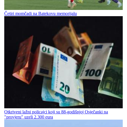
Četiri momčadi na Batekovu memorijalu
Otkriveni lažni policajci koji su 88-godišnjoj Osječanki na
"provjeru" uzeli 2.300 eura