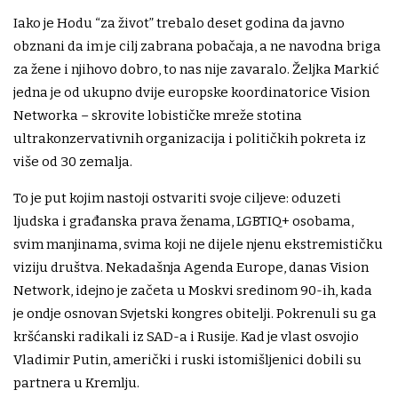
Iako je Hodu “za život” trebalo deset godina da javno
obznani da im je cilj zabrana pobačaja, a ne navodna briga
za žene i njihovo dobro, to nas nije zavaralo. Željka Markić
jedna je od ukupno dvije europske koordinatorice Vision
Networka – skrovite lobističke mreže stotina
ultrakonzervativnih organizacija i političkih pokreta iz
više od 30 zemalja.
To je put kojim nastoji ostvariti svoje ciljeve: oduzeti
ljudska i građanska prava ženama, LGBTIQ+ osobama,
svim manjinama, svima koji ne dijele njenu ekstremističku
viziju društva. Nekadašnja Agenda Europe, danas Vision
Network, idejno je začeta u Moskvi sredinom 90-ih, kada
je ondje osnovan Svjetski kongres obitelji. Pokrenuli su ga
kršćanski radikali iz SAD-a i Rusije. Kad je vlast osvojio
Vladimir Putin, američki i ruski istomišljenici dobili su
partnera u Kremlju.