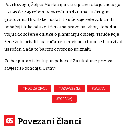
Povrh svega, Željka Markić ipak je u pravu oko još nečega.
Danas će Zagrebom, a narednim danima i u drugim
gradovima Hrvatske, hodati tisuće koje žele zabraniti
pobačaj i tako oduzeti ženama pravo na izbor, slobodnu
volju i donošenje odluke o planiranju obitelji. Tisuće koje
žene žele prisiliti na rađanje, neovisno o tome je li im život
ugrožen. Sada to barem otvoreno priznaju.
Za besplatan i dostupan pobačaj! Za ukidanje priziva
savjesti! Pobačaj u Ustav!"
#HOD ZA ŽIVOT
#PRAVA ŽENA
#FAKTIV
#POBAČAJ
Povezani članci