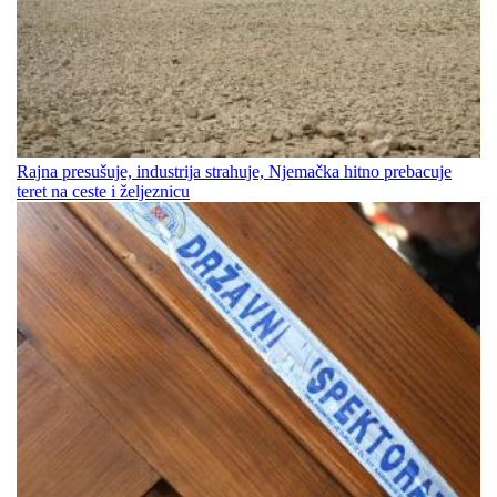
Rajna presušuje, industrija strahuje, Njemačka hitno prebacuje
teret na ceste i željeznicu