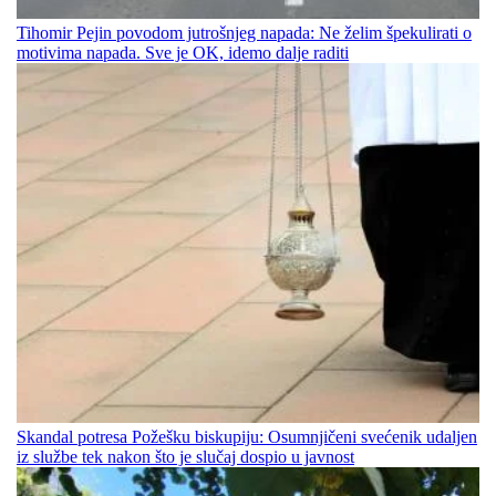
Tihomir Pejin povodom jutrošnjeg napada: Ne želim špekulirati o
motivima napada. Sve je OK, idemo dalje raditi
Skandal potresa Požešku biskupiju: Osumnjičeni svećenik udaljen
iz službe tek nakon što je slučaj dospio u javnost