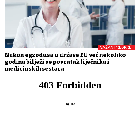
VAŽAN PREOKRET
Nakon egzodusa u države EU već nekoliko
godina bilježi se povratak liječnika i
medicinskih sestara