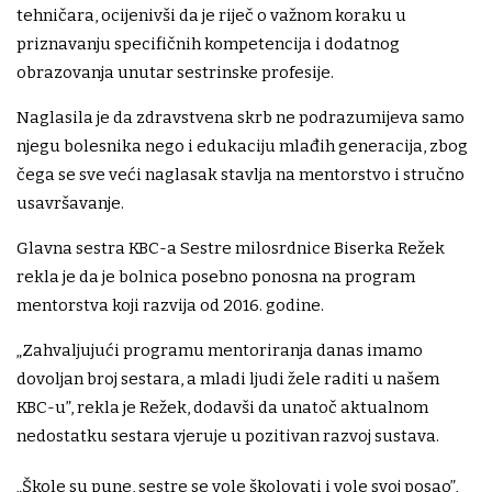
tehničara, ocijenivši da je riječ o važnom koraku u
priznavanju specifičnih kompetencija i dodatnog
obrazovanja unutar sestrinske profesije.
Naglasila je da zdravstvena skrb ne podrazumijeva samo
njegu bolesnika nego i edukaciju mlađih generacija, zbog
čega se sve veći naglasak stavlja na mentorstvo i stručno
usavršavanje.
Glavna sestra KBC-a Sestre milosrdnice Biserka Režek
rekla je da je bolnica posebno ponosna na program
mentorstva koji razvija od 2016. godine.
„Zahvaljujući programu mentoriranja danas imamo
dovoljan broj sestara, a mladi ljudi žele raditi u našem
KBC-u”, rekla je Režek, dodavši da unatoč aktualnom
nedostatku sestara vjeruje u pozitivan razvoj sustava.
„Škole su pune, sestre se vole školovati i vole svoj posao”,