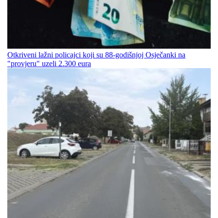
Otkriveni lažni policajci koji su 88-godišnjoj Osječanki na
"provjeru" uzeli 2.300 eura