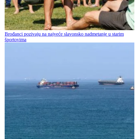
Brođanci pozivaju na najveće slavonsko nadmetanje u starim
športovima