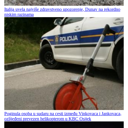
Italija uvela najviše zdravstveno upozorenje, Dunav na rekordno
niskim razinama
Poginula osoba u sudaru na cesti između Vinkovaca i Jankovaca,
ozlijeđeni prevezen helikopterom u KBC Osijek