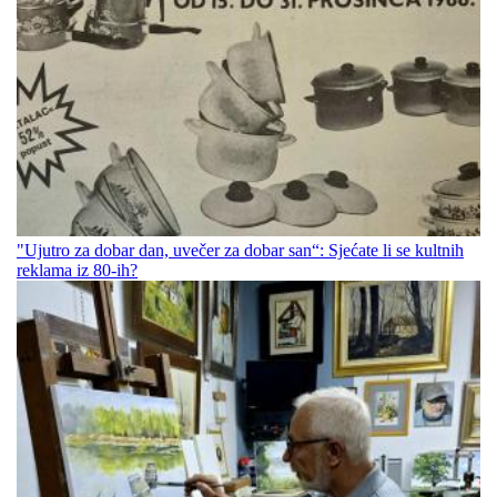
"Ujutro za dobar dan, uvečer za dobar san“: Sjećate li se kultnih
reklama iz 80-ih?