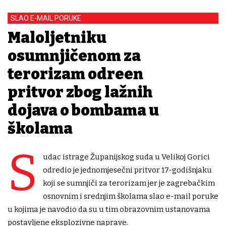
SLAO E-MAIL PORUKE
Maloljetniku
osumnjičenom za
terorizam određen
pritvor zbog lažnih
dojava o bombama u
školama
S
udac istrage Županijskog suda u Velikoj Gorici
odredio je jednomjesečni pritvor 17-godišnjaku
koji se sumnjiči za terorizam jer je zagrebačkim
osnovnim i srednjim školama slao e-mail poruke
u kojima je navodio da su u tim obrazovnim ustanovama
postavljene eksplozivne naprave.