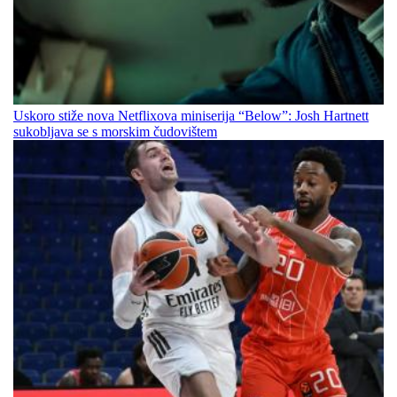
Uskoro stiže nova Netflixova miniserija “Below”: Josh Hartnett
sukobljava se s morskim čudovištem