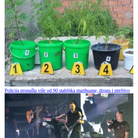
Policija pronašla više od 90 stabljika marihuane, drogu i streljivo