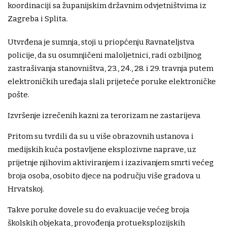
koordinaciji sa županijskim državnim odvjetništvima iz
Zagreba i Splita.
Utvrđena je sumnja, stoji u priopćenju Ravnateljstva
policije, da su osumnjičeni maloljetnici, radi ozbiljnog
zastrašivanja stanovništva, 23., 24., 28. i 29. travnja putem
elektroničkih uređaja slali prijeteće poruke elektroničke
pošte.
Izvršenje izrečenih kazni za terorizam ne zastarijeva
Pritom su tvrdili da su u više obrazovnih ustanova i
medijskih kuća postavljene eksplozivne naprave, uz
prijetnje njihovim aktiviranjem i izazivanjem smrti većeg
broja osoba, osobito djece na području više gradova u
Hrvatskoj.
Takve poruke dovele su do evakuacije većeg broja
školskih objekata, provođenja protueksplozijskih