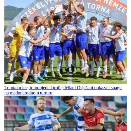
Tri utakmice, tri pobjede i trofej: Mladi Osječani pokazali snagu
na međunarodnom turniru