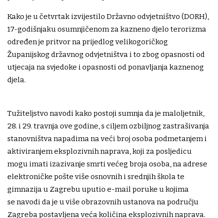
Kako je u četvrtak izvijestilo Državno odvjetništvo (DORH),
17-godišnjaku osumnjičenom za kazneno djelo terorizma
određen je pritvor na prijedlog velikogoričkog
Županijskog državnog odvjetništva i to zbog opasnosti od
utjecaja na svjedoke i opasnosti od ponavljanja kaznenog
djela.
Tužiteljstvo navodi kako postoji sumnja da je maloljetnik,
28. i 29. travnja ove godine, s ciljem ozbiljnog zastrašivanja
stanovništva napadima na veći broj osoba podmetanjem i
aktiviranjem eksplozivnih naprava, koji za posljedicu
mogu imati izazivanje smrti većeg broja osoba, na adrese
elektroničke pošte više osnovnih i srednjih škola te
gimnazija u Zagrebu uputio e-mail poruke u kojima
se navodi da je u više obrazovnih ustanova na području
Zagreba postavljena veća količina eksplozivnih naprava.