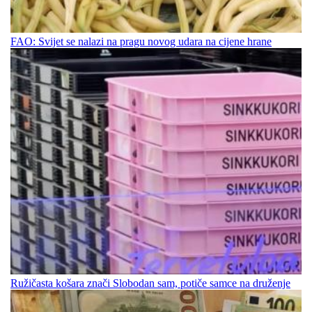
FAO: Svijet se nalazi na pragu novog udara na cijene hrane
Ružičasta košara znači Slobodan sam, potiče samce na druženje