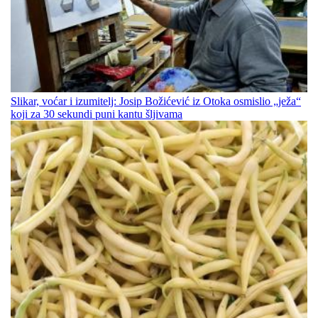
Slikar, voćar i izumitelj: Josip Božićević iz Otoka osmislio „ježa“
koji za 30 sekundi puni kantu šljivama