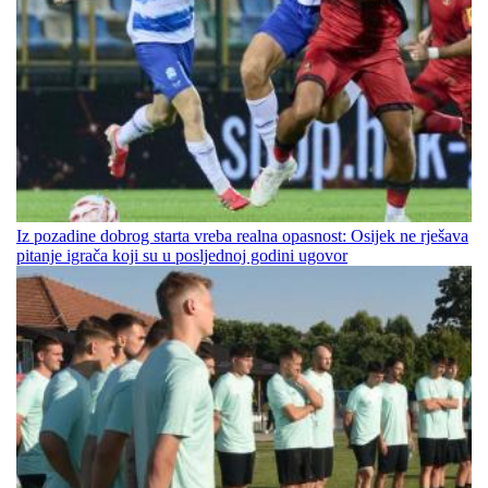
Iz pozadine dobrog starta vreba realna opasnost: Osijek ne rješava
pitanje igrača koji su u posljednoj godini ugovor