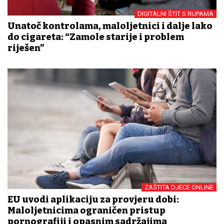
DIGITALNI ŠTIT S RUPAMA
Unatoč kontrolama, maloljetnici i dalje lako
do cigareta: “Zamole starije i problem
riješen”
ZAŠTITA DJECE ONLINE
EU uvodi aplikaciju za provjeru dobi:
Maloljetnicima ograničen pristup
pornografiji i opasnim sadržajima