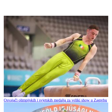
Osvajači olimpijskih i svjetskih medalja za veliki show u Zagrebu