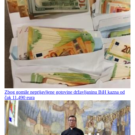
Zbog gomile neprijavljene gotovine državljaninu BiH kazna od
čak 11.490 eura