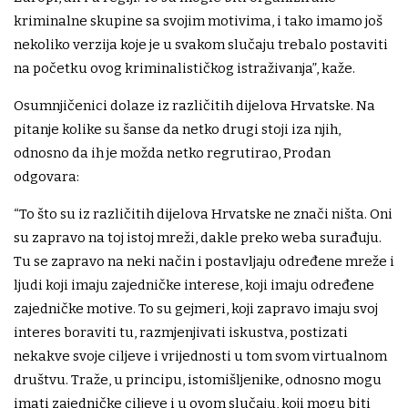
kriminalne skupine sa svojim motivima, i tako imamo još
nekoliko verzija koje je u svakom slučaju trebalo postaviti
na početku ovog kriminalističkog istraživanja”, kaže.
Osumnjičenici dolaze iz različitih dijelova Hrvatske. Na
pitanje kolike su šanse da netko drugi stoji iza njih,
odnosno da ih je možda netko regrutirao, Prodan
odgovara:
“To što su iz različitih dijelova Hrvatske ne znači ništa. Oni
su zapravo na toj istoj mreži, dakle preko weba surađuju.
Tu se zapravo na neki način i postavljaju određene mreže i
ljudi koji imaju zajedničke interese, koji imaju određene
zajedničke motive. To su gejmeri, koji zapravo imaju svoj
interes boraviti tu, razmjenjivati iskustva, postizati
nekakve svoje ciljeve i vrijednosti u tom svom virtualnom
društvu. Traže, u principu, istomišljenike, odnosno mogu
imati zajedničke ciljeve i u ovom slučaju, koji mogu biti