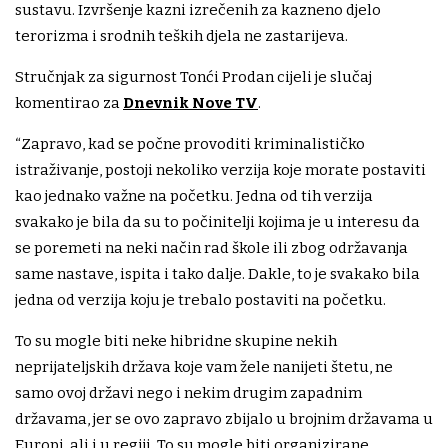
sustavu. Izvršenje kazni izrečenih za kazneno djelo
terorizma i srodnih teških djela ne zastarijeva.
Stručnjak za sigurnost Tonći Prodan cijeli je slučaj
komentirao za
Dnevnik Nove TV
.
“Zapravo, kad se počne provoditi kriminalističko
istraživanje, postoji nekoliko verzija koje morate postaviti
kao jednako važne na početku. Jedna od tih verzija
svakako je bila da su to počinitelji kojima je u interesu da
se poremeti na neki način rad škole ili zbog održavanja
same nastave, ispita i tako dalje. Dakle, to je svakako bila
jedna od verzija koju je trebalo postaviti na početku.
To su mogle biti neke hibridne skupine nekih
neprijateljskih država koje vam žele nanijeti štetu, ne
samo ovoj državi nego i nekim drugim zapadnim
državama, jer se ovo zapravo zbijalo u brojnim državama u
Europi, ali i u regiji. To su mogle biti organizirane