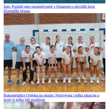
Iran: Postigli smo razumijevanje s Omanom o plovidbi kroz
Hormuški tjesnac
Rukometašice Osijeka na okupu: Neizvjesna i teška situacija u
kojoj je teško biti pozitivan