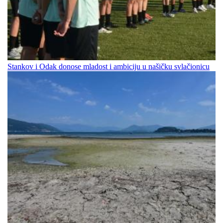
Stankov i Odak donose mladost i ambiciju u našičku svlačionicu