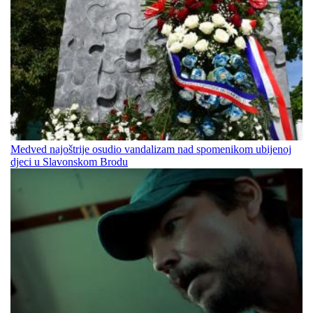
Medved najoštrije osudio vandalizam nad spomenikom ubijenoj
djeci u Slavonskom Brodu