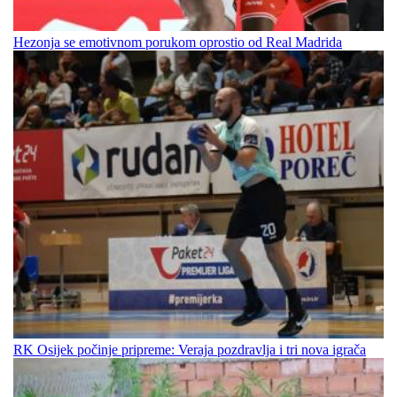
Hezonja se emotivnom porukom oprostio od Real Madrida
RK Osijek počinje pripreme: Veraja pozdravlja i tri nova igrača