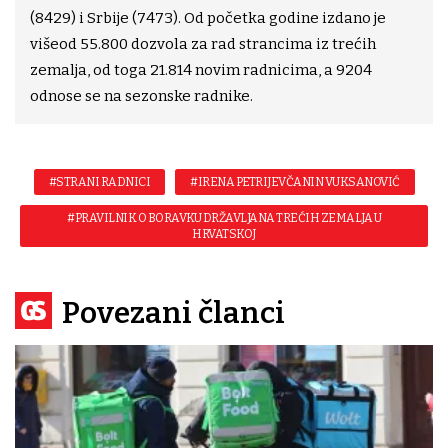
(8429) i Srbije (7473). Od početka godine izdano je
višeod 55.800 dozvola za rad strancima iz trećih
zemalja, od toga 21.814 novim radnicima, a 9204
odnose se na sezonske radnike.
#STRANI RADNICI
#IRENA PETRIJEVČANIN VUKSANOVIĆ
#PRAVILNIK O BORAVKU DRŽAVLJANA TREĆIH ZEMALJA U
HRVATSKOJ
Povezani članci