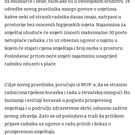
za muškarce i žene, osim ako su u obiteljskom srodstvu. Te
odredbe novog pravilnika mnogo govore o uvjetima
kakve neki od stranih radnika danas imaju, natrpani u
prostorije bez osnovnih higijenskih uvjeta. Najamnina za
smještaj ubuduće će smjeti iznositi maksimalno 30 posto
netoplaće radnika, i to uz obvezan ugovor o najmu u
kojem će stajati cijena smještaja i broj osoba u prostoru.
Poslodavac pritom neće smjeti najamninu unaprijed
radniku oduzeti s plaće.
Cilj je novog pravilnika, poručuju iz MUP-a, da se stranim
radnicima tijekom boravka i rada u Hrvatskoj omogući što
humaniji i etičniji boravak u pogledu primjerenog
smještaja i u području zdravstvene skrbi, odnosno zaštite
javnog zdravlja. Zato se od poslodavca traži da prilikom
prijave radnika uz ugovor o radu priloži i dokaz o
primjerenom smještaju.