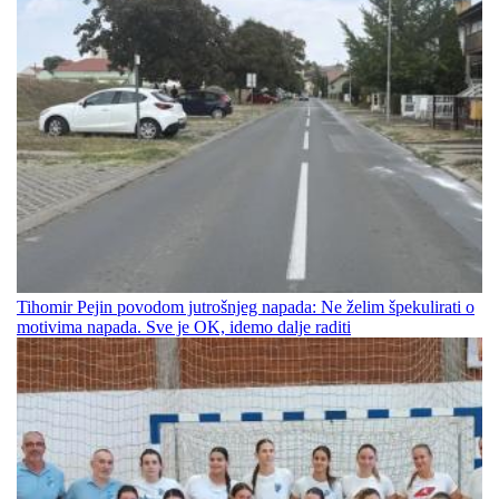
Tihomir Pejin povodom jutrošnjeg napada: Ne želim špekulirati o
motivima napada. Sve je OK, idemo dalje raditi