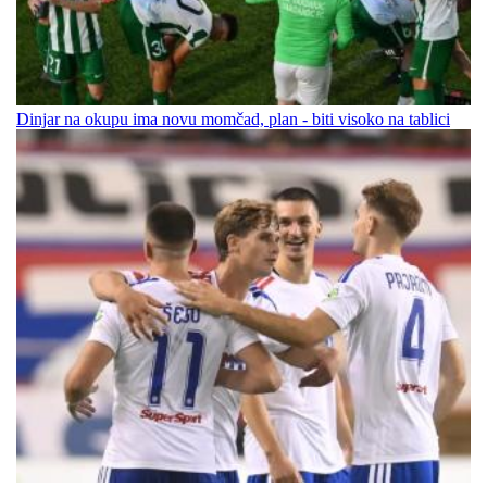
Dinjar na okupu ima novu momčad, plan - biti visoko na tablici