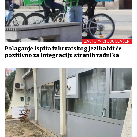
ZASTUPNICI USUGLAŠENI
Polaganje ispita iz hrvatskog jezika bit će
pozitivno za integraciju stranih radnika