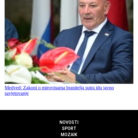
Medved: Zakoni o mirovinama branitelja sutra idu javno
savjetovanje
NOVOSTI
SPORT
MOZAIK