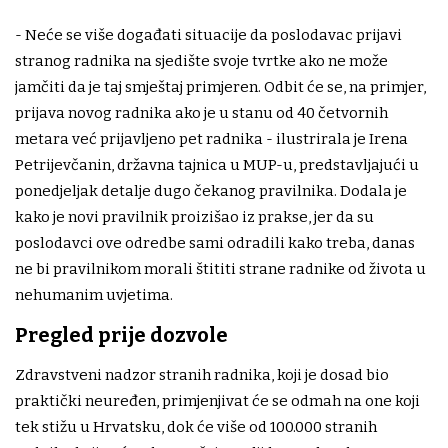
- Neće se više događati situacije da poslodavac prijavi
stranog radnika na sjedište svoje tvrtke ako ne može
jamčiti da je taj smještaj primjeren. Odbit će se, na primjer,
prijava novog radnika ako je u stanu od 40 četvornih
metara već prijavljeno pet radnika - ilustrirala je Irena
Petrijevčanin, državna tajnica u MUP-u, predstavljajući u
ponedjeljak detalje dugo čekanog pravilnika. Dodala je
kako je novi pravilnik proizišao iz prakse, jer da su
poslodavci ove odredbe sami odradili kako treba, danas
ne bi pravilnikom morali štititi strane radnike od života u
nehumanim uvjetima.
Pregled prije dozvole
Zdravstveni nadzor stranih radnika, koji je dosad bio
praktički neuređen, primjenjivat će se odmah na one koji
tek stižu u Hrvatsku, dok će više od 100.000 stranih