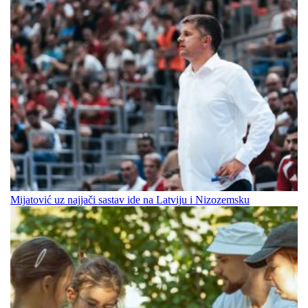
Mijatović uz najjači sastav ide na Latviju i Nizozemsku