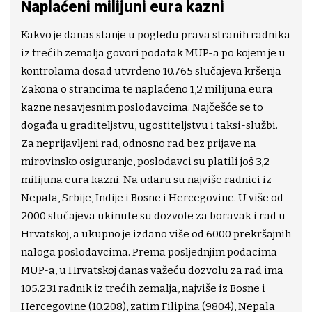
Naplaćeni milijuni eura kazni
Kakvo je danas stanje u pogledu prava stranih radnika
iz trećih zemalja govori podatak MUP-a po kojem je u
kontrolama dosad utvrđeno 10.765 slučajeva kršenja
Zakona o strancima te naplaćeno 1,2 milijuna eura
kazne nesavjesnim poslodavcima. Najčešće se to
događa u graditeljstvu, ugostiteljstvu i taksi-službi.
Za neprijavljeni rad, odnosno rad bez prijave na
mirovinsko osiguranje, poslodavci su platili još 3,2
milijuna eura kazni. Na udaru su najviše radnici iz
Nepala, Srbije, Indije i Bosne i Hercegovine. U više od
2000 slučajeva ukinute su dozvole za boravak i rad u
Hrvatskoj, a ukupno je izdano više od 6000 prekršajnih
naloga poslodavcima. Prema posljednjim podacima
MUP-a, u Hrvatskoj danas važeću dozvolu za rad ima
105.231 radnik iz trećih zemalja, najviše iz Bosne i
Hercegovine (10.208), zatim Filipina (9804), Nepala