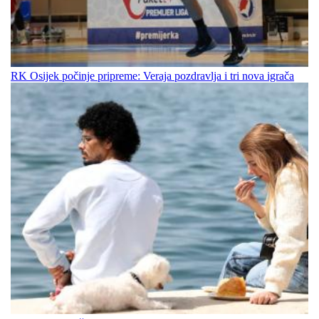
RK Osijek počinje pripreme: Veraja pozdravlja i tri nova igrača