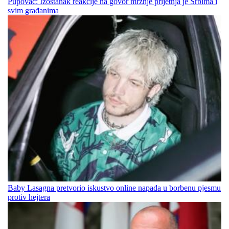
Pupovac: Izostanak reakcije na govor mržnje prijetnja je Srbima i
svim građanima
Baby Lasagna pretvorio iskustvo online napada u borbenu pjesmu
protiv hejtera