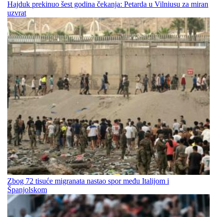
Hajduk prekinuo šest godina čekanja: Petarda u Vilniusu za miran
uzvrat
Zbog 72 tisuće migranata nastao spor među Italijom i
Španjolskom