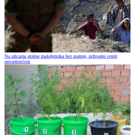
Na ulicama stotine maloljetnika bez pratnje, prihvatni centri
preopterećeni