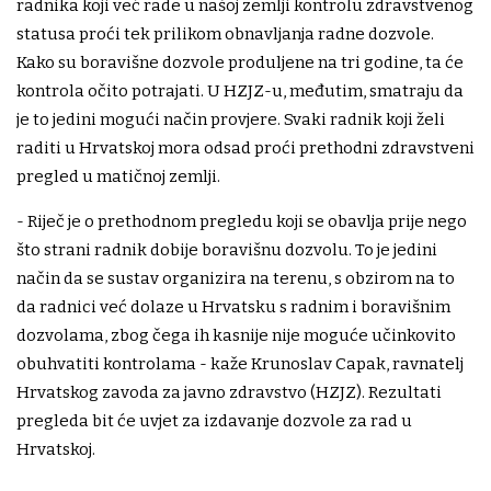
radnika koji već rade u našoj zemlji kontrolu zdravstvenog
statusa proći tek prilikom obnavljanja radne dozvole.
Kako su boravišne dozvole produljene na tri godine, ta će
kontrola očito potrajati. U HZJZ-u, međutim, smatraju da
je to jedini mogući način provjere. Svaki radnik koji želi
raditi u Hrvatskoj mora odsad proći prethodni zdravstveni
pregled u matičnoj zemlji.
- Riječ je o prethodnom pregledu koji se obavlja prije nego
što strani radnik dobije boravišnu dozvolu. To je jedini
način da se sustav organizira na terenu, s obzirom na to
da radnici već dolaze u Hrvatsku s radnim i boravišnim
dozvolama, zbog čega ih kasnije nije moguće učinkovito
obuhvatiti kontrolama - kaže Krunoslav Capak, ravnatelj
Hrvatskog zavoda za javno zdravstvo (HZJZ). Rezultati
pregleda bit će uvjet za izdavanje dozvole za rad u
Hrvatskoj.