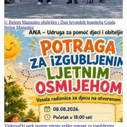
U Belom Manastiru obilježen i Dan hrvatskih branitelja Grada
Belog Manastira
Vinkovački park postaje mjesto velike potrage za izgubljenim