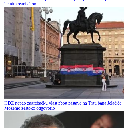
ljetnim osmijehom
HDZ napao zagrebačku vlast zbog zastava na Trgu bana Jelačića,
Možemo žestoko odgovorio