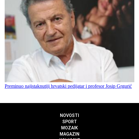
Preminuo najistaknutiji hrvatski pedijatar i profesor Josip Grgurić
NOVOSTI
SPORT
MOZAIK
MAGAZIN