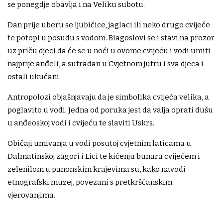
se ponegdje obavlja i na Veliku subotu.
Dan prije uberu se ljubičice, jaglaci ili neko drugo cvijeće
te potopi u posudu s vodom. Blagoslovi se i stavi na prozor
uz priču djeci da će se u noći u ovome cvijeću i vodi umiti
najprije anđeli, a sutradan u Cvjetnom jutru i sva djeca i
ostali ukućani.
Antropolozi objašnjavaju da je simbolika cvijeća velika, a
poglavito u vodi. Jedna od poruka jest da valja oprati dušu
u anđeoskoj vodi i cvijeću te slaviti Uskrs.
Običaji umivanja u vodi posutoj cvjetnim laticama u
Dalmatinskoj zagori i Lici te kićenju bunara cvijećem i
zelenilom u panonskim krajevima su, kako navodi
etnografski muzej, povezani s pretkršćanskim
vjerovanjima.