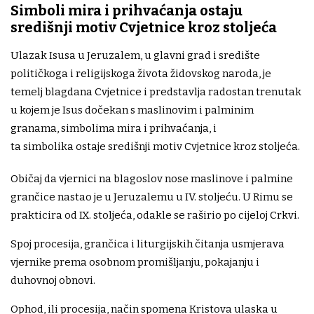
Simboli mira i prihvaćanja ostaju
središnji motiv Cvjetnice kroz stoljeća
Ulazak Isusa u Jeruzalem, u glavni grad i središte
političkoga i religijskoga života židovskog naroda, je
temelj blagdana Cvjetnice i predstavlja radostan trenutak
u kojem je Isus dočekan s maslinovim i palminim
granama, simbolima mira i prihvaćanja, i
ta simbolika ostaje središnji motiv Cvjetnice kroz stoljeća.
Običaj da vjernici na blagoslov nose maslinove i palmine
grančice nastao je u Jeruzalemu u IV. stoljeću. U Rimu se
prakticira od IX. stoljeća, odakle se raširio po cijeloj Crkvi.
Spoj procesija, grančica i liturgijskih čitanja usmjerava
vjernike prema osobnom promišljanju, pokajanju i
duhovnoj obnovi.
Ophod, ili procesija, način spomena Kristova ulaska u