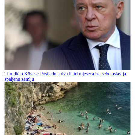
Turudić o Kövesi: Posljednja dva ili tri mjeseca iza sebe ostavlja
spaljenu zemlju