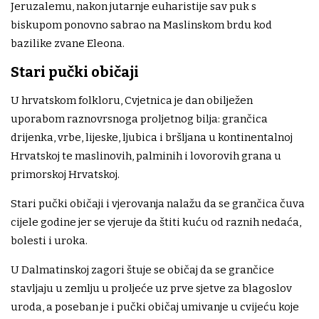
Jeruzalemu, nakon jutarnje euharistije sav puk s
biskupom ponovno sabrao na Maslinskom brdu kod
bazilike zvane Eleona.
Stari pučki običaji
U hrvatskom folkloru, Cvjetnica je dan obilježen
uporabom raznovrsnoga proljetnog bilja: grančica
drijenka, vrbe, lijeske, ljubica i bršljana u kontinentalnoj
Hrvatskoj te maslinovih, palminih i lovorovih grana u
primorskoj Hrvatskoj.
Stari pučki običaji i vjerovanja nalažu da se grančica čuva
cijele godine jer se vjeruje da štiti kuću od raznih nedaća,
bolesti i uroka.
U Dalmatinskoj zagori štuje se običaj da se grančice
stavljaju u zemlju u proljeće uz prve sjetve za blagoslov
uroda, a poseban je i pučki običaj umivanje u cvijeću koje