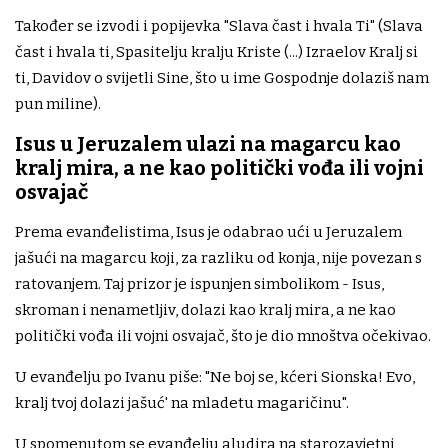
Također se izvodi i popijevka "Slava čast i hvala Ti" (Slava
čast i hvala ti, Spasitelju kralju Kriste (...) Izraelov Kralj si
ti, Davidov o svijetli Sine, što u ime Gospodnje dolaziš nam
pun miline).
Isus u Jeruzalem ulazi na magarcu kao
kralj mira, a ne kao politički vođa ili vojni
osvajač
Prema evanđelistima, Isus je odabrao ući u Jeruzalem
jašući na magarcu koji, za razliku od konja, nije povezan s
ratovanjem. Taj prizor je ispunjen simbolikom - Isus,
skroman i nenametljiv, dolazi kao kralj mira, a ne kao
politički vođa ili vojni osvajač, što je dio mnoštva očekivao.
U evanđelju po Ivanu piše: "Ne boj se, kćeri Sionska! Evo,
kralj tvoj dolazi jašuć' na mladetu magaričinu".
U spomenutom se evanđelju aludira na starozavjetni