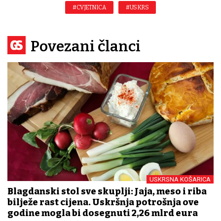
#CVJETNICA
#USKRS
Povezani članci
USKRSNA KOŠARICA
Blagdanski stol sve skuplji: Jaja, meso i riba
bilježe rast cijena. Uskršnja potrošnja ove
godine mogla bi dosegnuti 2,26 mlrd eura