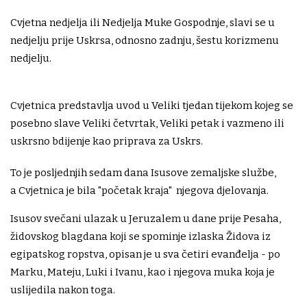
Cvjetna nedjelja ili Nedjelja Muke Gospodnje, slavi se u
nedjelju prije Uskrsa, odnosno zadnju, šestu korizmenu
nedjelju.
Cvjetnica predstavlja uvod u Veliki tjedan tijekom kojeg se
posebno slave Veliki četvrtak, Veliki petak i vazmeno ili
uskrsno bdijenje kao priprava za Uskrs.
To je posljednjih sedam dana Isusove zemaljske službe,
a Cvjetnica je bila "početak kraja" njegova djelovanja.
Isusov svečani ulazak u Jeruzalem u dane prije Pesaha,
židovskog blagdana koji se spominje izlaska Židova iz
egipatskog ropstva, opisan je u sva četiri evanđelja - po
Marku, Mateju, Luki i Ivanu, kao i njegova muka koja je
uslijedila nakon toga.