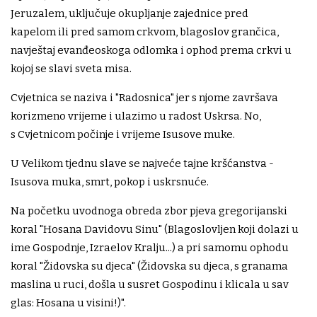
Jeruzalem, uključuje okupljanje zajednice pred
kapelom ili pred samom crkvom, blagoslov grančica,
navještaj evanđeoskoga odlomka i ophod prema crkvi u
kojoj se slavi sveta misa.
Cvjetnica se naziva i "Radosnica" jer s njome završava
korizmeno vrijeme i ulazimo u radost Uskrsa. No,
s Cvjetnicom počinje i vrijeme Isusove muke.
U Velikom tjednu slave se najveće tajne kršćanstva -
Isusova muka, smrt, pokop i uskrsnuće.
Na početku uvodnoga obreda zbor pjeva gregorijanski
koral "Hosana Davidovu Sinu" (Blagoslovljen koji dolazi u
ime Gospodnje, Izraelov Kralju...) a pri samomu ophodu
koral "Židovska su djeca" (Židovska su djeca, s granama
maslina u ruci, došla u susret Gospodinu i klicala u sav
glas: Hosana u visini!)".