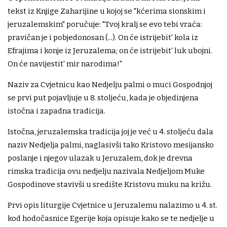
tekst iz Knjige Zaharijine u kojoj se "kćerima sionskim i
jeruzalemskim" poručuje: "Tvoj kralj se evo tebi vraća:
pravičan je i pobjedonosan (...). On će istrijebit' kola iz
Efrajima i konje iz Jeruzalema; on će istrijebit' luk ubojni.
On će navijestit' mir narodima!"
Naziv za Cvjetnicu kao Nedjelju palmi o muci Gospodnjoj
se prvi put pojavljuje u 8. stoljeću, kada je objedinjena
istočna i zapadna tradicija.
Istočna, jeruzalemska tradicija joj je već u 4. stoljeću dala
naziv Nedjelja palmi, naglasivši tako Kristovo mesijansko
poslanje i njegov ulazak u Jeruzalem, dok je drevna
rimska tradicija ovu nedjelju nazivala Nedjeljom Muke
Gospodinove stavivši u središte Kristovu muku na križu.
Prvi opis liturgije Cvjetnice u Jeruzalemu nalazimo u 4. st.
kod hodočasnice Egerije koja opisuje kako se te nedjelje u