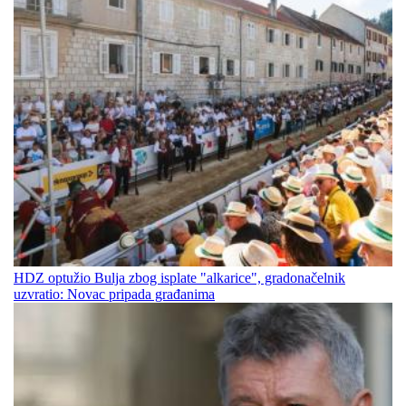
HDZ optužio Bulja zbog isplate "alkarice", gradonačelnik
uzvratio: Novac pripada građanima