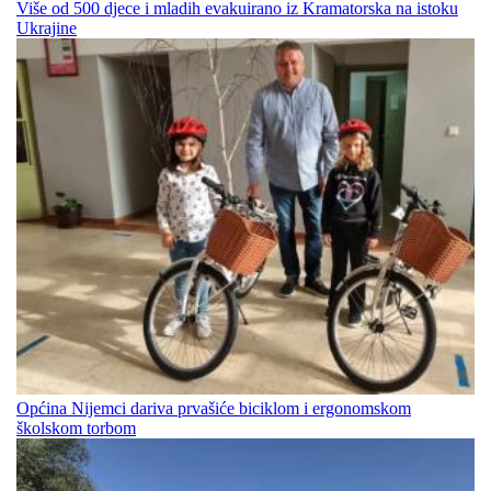
Više od 500 djece i mladih evakuirano iz Kramatorska na istoku
Ukrajine
Općina Nijemci dariva prvašiće biciklom i ergonomskom
školskom torbom