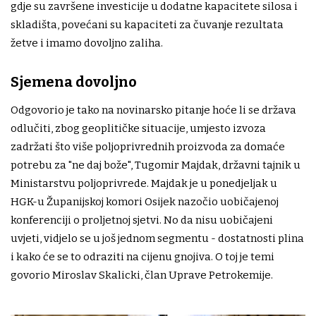
gdje su završene investicije u dodatne kapacitete silosa i
skladišta, povećani su kapaciteti za čuvanje rezultata
žetve i imamo dovoljno zaliha.
Sjemena dovoljno
Odgovorio je tako na novinarsko pitanje hoće li se država
odlučiti, zbog geoplitičke situacije, umjesto izvoza
zadržati što više poljoprivrednih proizvoda za domaće
potrebu za "ne daj bože", Tugomir Majdak, državni tajnik u
Ministarstvu poljoprivrede. Majdak je u ponedjeljak u
HGK-u Županijskoj komori Osijek nazočio uobičajenoj
konferenciji o proljetnoj sjetvi. No da nisu uobičajeni
uvjeti, vidjelo se u još jednom segmentu - dostatnosti plina
i kako će se to odraziti na cijenu gnojiva. O toj je temi
govorio Miroslav Skalicki, član Uprave Petrokemije.