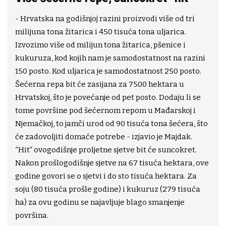
- Hrvatska na godišnjoj razini proizvodi više od tri
milijuna tona žitarica i 450 tisuća tona uljarica.
Izvozimo više od milijun tona žitarica, pšenice i
kukuruza, kod kojih nam je samodostatnost na razini
150 posto. Kod uljarica je samodostatnost 250 posto.
Šećerna repa bit će zasijana za 7500 hektara u
Hrvatskoj, što je povećanje od pet posto. Dodaju li se
tome površine pod šećernom repom u Mađarskoj i
Njemačkoj, to jamči urod od 90 tisuća tona šećera, što
će zadovoljiti domaće potrebe - izjavio je Majdak.
“Hit” ovogodišnje proljetne sjetve bit će suncokret.
Nakon prošlogodišnje sjetve na 67 tisuća hektara, ove
godine govori se o sjetvi i do sto tisuća hektara. Za
soju (80 tisuća prošle godine) i kukuruz (279 tisuća
ha) za ovu godinu se najavljuje blago smanjenje
površina.