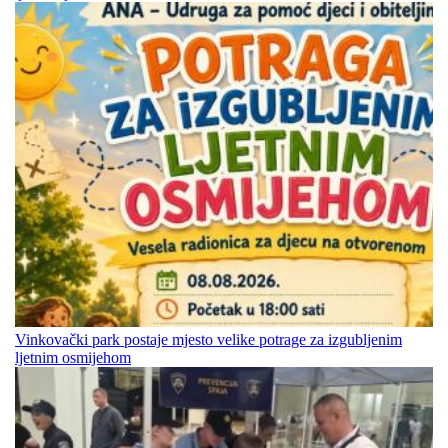
Vinkovački park postaje mjesto velike potrage za izgubljenim
ljetnim osmijehom