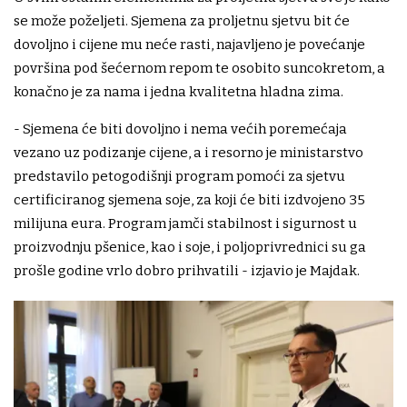
se može poželjeti. Sjemena za proljetnu sjetvu bit će
dovoljno i cijene mu neće rasti, najavljeno je povećanje
površina pod šećernom repom te osobito suncokretom, a
konačno je za nama i jedna kvalitetna hladna zima.
- Sjemena će biti dovoljno i nema većih poremećaja
vezano uz podizanje cijene, a i resorno je ministarstvo
predstavilo petogodišnji program pomoći za sjetvu
certificiranog sjemena soje, za koji će biti izdvojeno 35
milijuna eura. Program jamči stabilnost i sigurnost u
proizvodnju pšenice, kao i soje, i poljoprivrednici su ga
prošle godine vrlo dobro prihvatili - izjavio je Majdak.