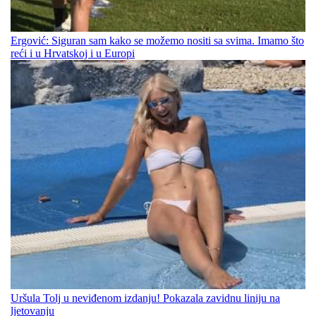
Ergović: Siguran sam kako se možemo nositi sa svima. Imamo što
reći i u Hrvatskoj i u Europi
Uršula Tolj u neviđenom izdanju! Pokazala zavidnu liniju na
ljetovanju