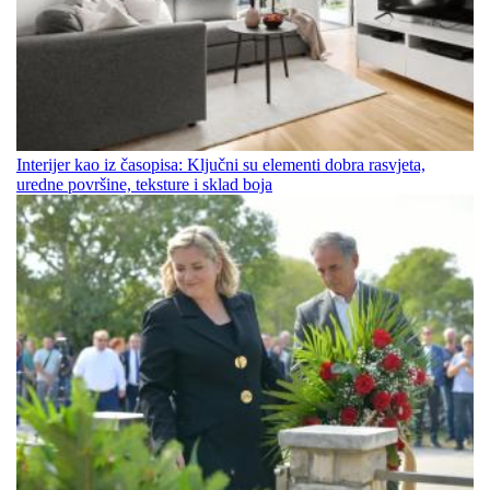
Interijer kao iz časopisa: Ključni su elementi dobra rasvjeta,
uredne površine, teksture i sklad boja