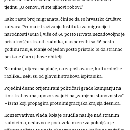
tjednu. „U osnovi, vi ste njihovi robovi.”
Kako raste broj migranata, čini se da se hrvatsko društvo
zatvara. Prema istraživanju Instituta za migracije i
narodnosti (IMIN), više od 60 posto Hrvata nezadovoljno je
prisutnošću stranih radnika, u usporedbi sa 46 posto
godinu ranije. Manje od jedan posto pristalo bi da stranac
postane član njihove obitelji.
Kriminal, utjecaj na plaće, na zapošljavanje, kulturološke
razlike... neki su od glavnih strahova ispitanika.
Pojedini desno orijentirani političari grade kampanju na
tim strahovima, upozoravajući na „zamjenu stanovništva”
– izraz koji propagira protuimigracijska krajnja desnica.
Konzervativna vlada, koja je osudila nasilje nad stranim
radnicima, nedavno je poduzela mjere za poboljšanje