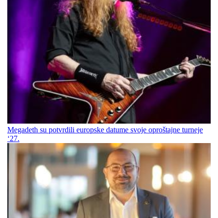
Megadeth su potvrdili europske datume svoje oproštajne turneje
‘27.