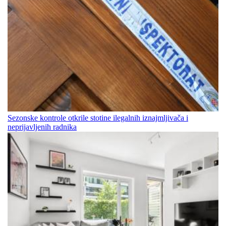
Sezonske kontrole otkrile stotine ilegalnih iznajmljivača i
neprijavljenih radnika