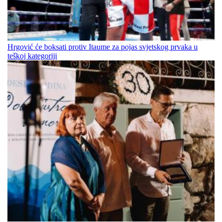
Hrgović će boksati protiv Itaume za pojas svjetskog prvaka u
teškoj kategoriji