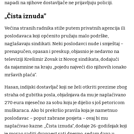
napadi na njihove dostavljače ne prijavljuju policiji.
„Čista iznuda”
Većina stranih radnika stiže putem privatnih agencija ili
poslodavaca koji općenito pružaju malo podrške,
naglašavaju sindikati. Neki poslodavci nude i smještaj –
prenapučen, opasan i preskup, objasnio je nedavno na
televiziji Krešimir Zovak iz Novog sindikata, dodajući
da najamnine na kraju „pojedu najveći dio njihovih ionako
mršavih plaća”.
Hasan, indijski dostavljač koji ne želi otkriti prezime zbog
straha od gubitka posla, objašnjava da mu je naplaćivano
270 eura mjesečno za sobu koju je dijelio s još petoricom
muškaraca. Ako bi prekršio pravila koja je nametnuo
poslodavac – poput zabrane posjeta – ovaj bi mu
naplaćivao kazne. „Čista iznuda”, dodaje 26-godišnjak koji
je morao raditi dvanaest sati dnevno, sedam dana u