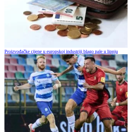
Proizvođačke cijene u europskoj industriji blago pale u lipnju