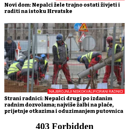
Novi dom: Nepalci žele trajno ostati živjeti i
raditi na istoku Hrvatske
NAJBROJNIJI NISKOKVALIFICIRANI RADNICI
Strani radnici: Nepalci drugi po izdanim
radnim dozvolama; najviše žalbi na plaće,
prijetnje otkazima i oduzimanjem putovnica