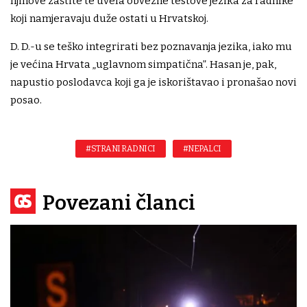
njihove zaštite te uvela obvezne testove jezika za radnike
koji namjeravaju duže ostati u Hrvatskoj.
D. D.-u se teško integrirati bez poznavanja jezika, iako mu
je većina Hrvata „uglavnom simpatična”. Hasan je, pak,
napustio poslodavca koji ga je iskorištavao i pronašao novi
posao.
#STRANI RADNICI
#NEPALCI
Povezani članci