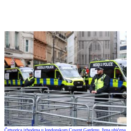
Četvorica izbodena u londonskom Covent Gardenu, žena uhićena