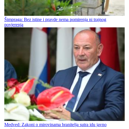
Šimpraga: Bez istine i pravde nema pomirenja ni trajnog
povjerenja
Medved: Zakoni o mirovinama branitelja sutra idu javno