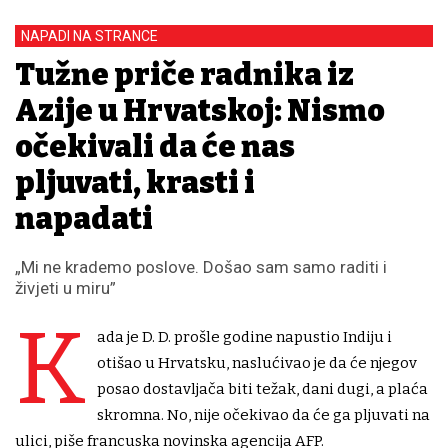
NAPADI NA STRANCE
Tužne priče radnika iz
Azije u Hrvatskoj: Nismo
očekivali da će nas
pljuvati, krasti i
napadati
„Mi ne krademo poslove. Došao sam samo raditi i
živjeti u miru”
K
ada je D. D. prošle godine napustio Indiju i
otišao u Hrvatsku, naslućivao je da će njegov
posao dostavljača biti težak, dani dugi, a plaća
skromna. No, nije očekivao da će ga pljuvati na
ulici, piše francuska novinska agencija AFP.