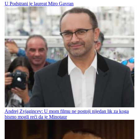
U Podstrani je laureat Miro Gavran
Andrej Zvjagincev: U mom filmu ne postoji nijedan lik za koga
bismo mogli reći da je Minotaur