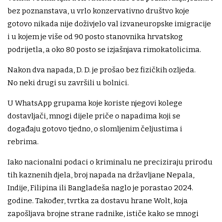
bez poznanstava, u vrlo konzervativno društvo koje
gotovo nikada nije doživjelo val izvaneuropske imigracije
i u kojem je više od 90 posto stanovnika hrvatskog
podrijetla, a oko 80 posto se izjašnjava rimokatolicima.
Nakon dva napada, D. D. je prošao bez fizičkih ozljeda.
No neki drugi su završili u bolnici.
U WhatsApp grupama koje koriste njegovi kolege
dostavljači, mnogi dijele priče o napadima koji se
događaju gotovo tjedno, o slomljenim čeljustima i
rebrima.
Iako nacionalni podaci o kriminalu ne preciziraju prirodu
tih kaznenih djela, broj napada na državljane Nepala,
Indije, Filipina ili Bangladeša naglo je porastao 2024.
godine. Također, tvrtka za dostavu hrane Wolt, koja
zapošljava brojne strane radnike, ističe kako se mnogi