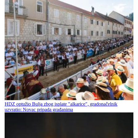
HDZ optužio Bulja zbog isplate "alkarice", gradonačelnik
uzvratio: Novac pripada građanima