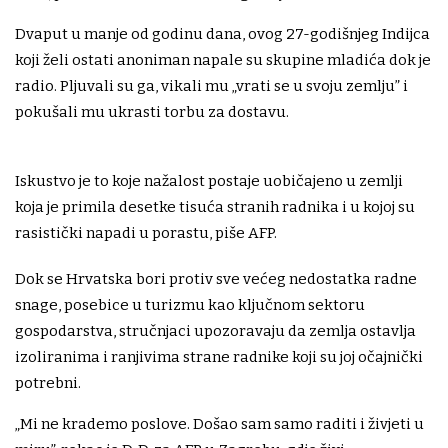
Dvaput u manje od godinu dana, ovog 27-godišnjeg Indijca
koji želi ostati anoniman napale su skupine mladića dok je
radio. Pljuvali su ga, vikali mu „vrati se u svoju zemlju” i
pokušali mu ukrasti torbu za dostavu.
Iskustvo je to koje nažalost postaje uobičajeno u zemlji
koja je primila desetke tisuća stranih radnika i u kojoj su
rasistički napadi u porastu, piše AFP.
Dok se Hrvatska bori protiv sve većeg nedostatka radne
snage, posebice u turizmu kao ključnom sektoru
gospodarstva, stručnjaci upozoravaju da zemlja ostavlja
izoliranima i ranjivima strane radnike koji su joj očajnički
potrebni.
„Mi ne krademo poslove. Došao sam samo raditi i živjeti u