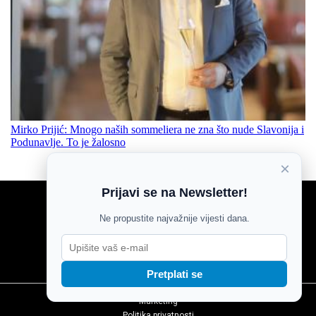
Mirko Prijić: Mnogo naših sommeliera ne zna što nude Slavonija i
Podunavlje. To je žalosno
×
Prijavi se na Newsletter!
NOVOSTI
Ne propustite najvažnije vijesti dana.
SPORT
MOZAIK
MAGAZIN
KOLUMNE
Pretplati se
Marketing
Politika privatnosti