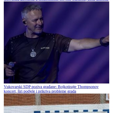
Vukovarski SDP poziva građane: Bojkotirajte Thompsonov
koncert, širi podjele i prikriva probleme grada