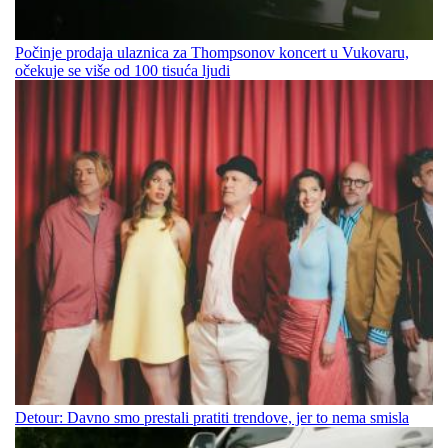
Počinje prodaja ulaznica za Thompsonov koncert u Vukovaru,
očekuje se više od 100 tisuća ljudi
Detour: Davno smo prestali pratiti trendove, jer to nema smisla