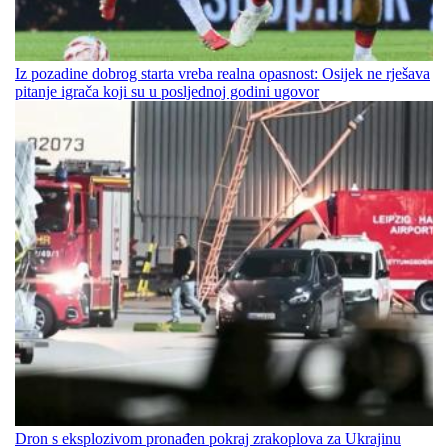
Iz pozadine dobrog starta vreba realna opasnost: Osijek ne rješava
pitanje igrača koji su u posljednoj godini ugovor
Dron s eksplozivom pronađen pokraj zrakoplova za Ukrajinu