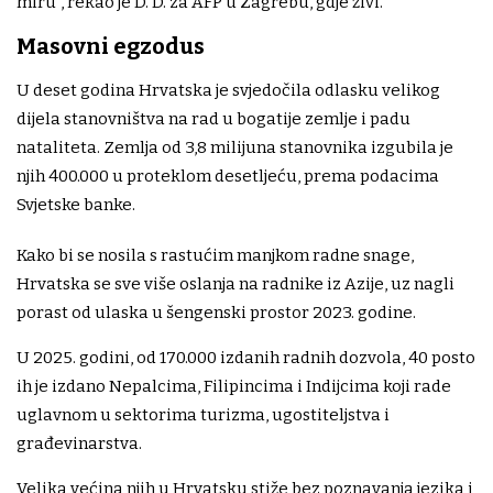
miru”, rekao je D. D. za AFP u Zagrebu, gdje živi.
Masovni egzodus
U deset godina Hrvatska je svjedočila odlasku velikog
dijela stanovništva na rad u bogatije zemlje i padu
nataliteta. Zemlja od 3,8 milijuna stanovnika izgubila je
njih 400.000 u proteklom desetljeću, prema podacima
Svjetske banke.
Kako bi se nosila s rastućim manjkom radne snage,
Hrvatska se sve više oslanja na radnike iz Azije, uz nagli
porast od ulaska u šengenski prostor 2023. godine.
U 2025. godini, od 170.000 izdanih radnih dozvola, 40 posto
ih je izdano Nepalcima, Filipincima i Indijcima koji rade
uglavnom u sektorima turizma, ugostiteljstva i
građevinarstva.
Velika većina njih u Hrvatsku stiže bez poznavanja jezika i