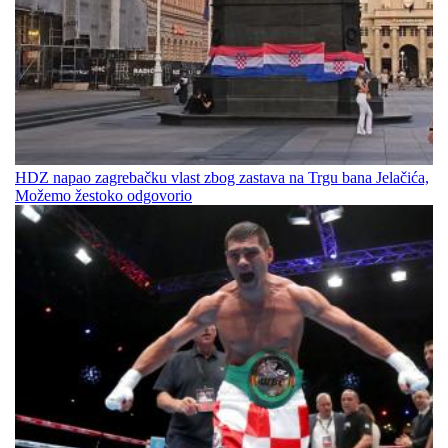
HDZ napao zagrebačku vlast zbog zastava na Trgu bana Jelačića,
Možemo žestoko odgovorio