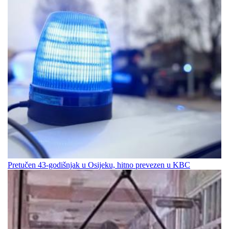
Pretučen 43-godišnjak u Osijeku, hitno prevezen u KBC