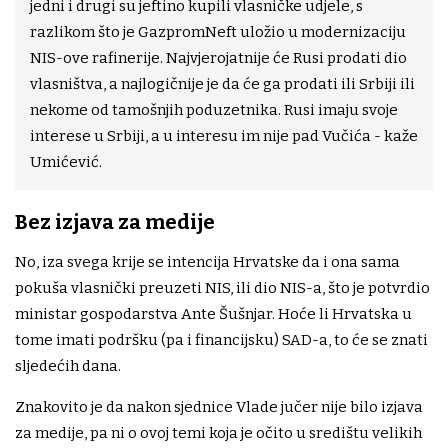
jedni i drugi su jeftino kupili vlasničke udjele, s
razlikom što je GazpromNeft uložio u modernizaciju
NIS-ove rafinerije. Najvjerojatnije će Rusi prodati dio
vlasništva, a najlogičnije je da će ga prodati ili Srbiji ili
nekome od tamošnjih poduzetnika. Rusi imaju svoje
interese u Srbiji, a u interesu im nije pad Vučića - kaže
Umićević.
Bez izjava za medije
No, iza svega krije se intencija Hrvatske da i ona sama
pokuša vlasnički preuzeti NIS, ili dio NIS-a, što je potvrdio
ministar gospodarstva Ante Šušnjar. Hoće li Hrvatska u
tome imati podršku (pa i financijsku) SAD-a, to će se znati
sljedećih dana.
Znakovito je da nakon sjednice Vlade jučer nije bilo izjava
za medije, pa ni o ovoj temi koja je očito u središtu velikih