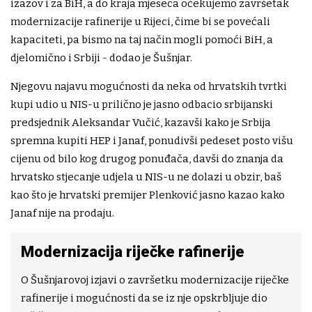
izazov i za BiH, a do kraja mjeseca očekujemo završetak
modernizacije rafinerije u Rijeci, čime bi se povećali
kapaciteti, pa bismo na taj način mogli pomoći BiH, a
djelomično i Srbiji - dodao je Šušnjar.
Njegovu najavu mogućnosti da neka od hrvatskih tvrtki
kupi udio u NIS-u prilično je jasno odbacio srbijanski
predsjednik Aleksandar Vučić, kazavši kako je Srbija
spremna kupiti HEP i Janaf, ponudivši pedeset posto višu
cijenu od bilo kog drugog ponuđača, davši do znanja da
hrvatsko stjecanje udjela u NIS-u ne dolazi u obzir, baš
kao što je hrvatski premijer Plenković jasno kazao kako
Janaf nije na prodaju.
Modernizacija riječke rafinerije
O Šušnjarovoj izjavi o završetku modernizacije riječke
rafinerije i mogućnosti da se iz nje opskrbljuje dio