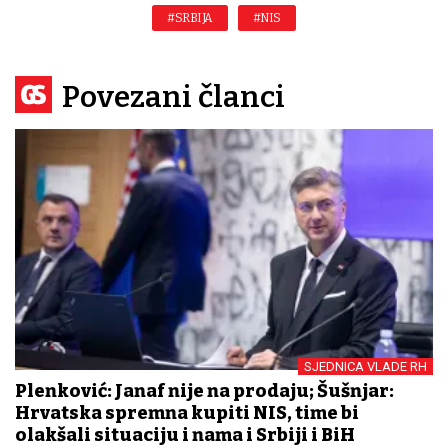
#SRBIJA
#NIS
Povezani članci
SJEDNICA VLADE RH
Plenković: Janaf nije na prodaju; Šušnjar:
Hrvatska spremna kupiti NIS, time bi
olakšali situaciju i nama i Srbiji i BiH