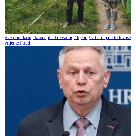
Sve popularniji koncept takozvanog “lijenog vrtlarenja” štedi vaše
vrijeme i trud