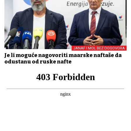
JANAF I MOL BEZ DOGOVORA
Je li moguće nagovoriti mađarske naftaše da
odustanu od ruske nafte