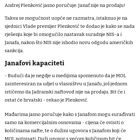
Andrej Plenković jasno poručuje: Janaf nije na prodaju!
Takva se mogućnost uopće ne razmatra, istaknuo je na
sjednici Vlade premijer Plenković te dodao je kako se nada
rješenju koje bi omogućilo nastavak suradnje NIS-a i
Janafa, nakon što NIS nije ishodio novu odgodu američkih
sankcija.
Janafovi kapaciteti
- Budući da je negdje u medijima spomenuto da je MOL
zainteresiran za udjel u vlasništvu u Janafu, još jednom
ističemo da Jadranski naftovod nije na prodaju. Bit će i
ostat će hrvatski - rekao je Plenković.
Mađarima jasno poručuje kako s Janafom mogu surađivati
samo na komercijalnim osnovama - cijena će ovisiti o
količinama nafte, te o dužini ugovora s Janafom koji će
MOL potpisati. Duži ugovor s većom količinom bit će