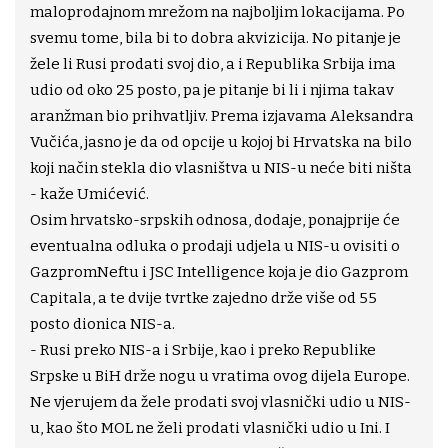
maloprodajnom mrežom na najboljim lokacijama. Po
svemu tome, bila bi to dobra akvizicija. No pitanje je
žele li Rusi prodati svoj dio, a i Republika Srbija ima
udio od oko 25 posto, pa je pitanje bi li i njima takav
aranžman bio prihvatljiv. Prema izjavama Aleksandra
Vučića, jasno je da od opcije u kojoj bi Hrvatska na bilo
koji način stekla dio vlasništva u NIS-u neće biti ništa
- kaže Umićević.
Osim hrvatsko-srpskih odnosa, dodaje, ponajprije će
eventualna odluka o prodaji udjela u NIS-u ovisiti o
GazpromNeftu i JSC Intelligence koja je dio Gazprom
Capitala, a te dvije tvrtke zajedno drže više od 55
posto dionica NIS-a.
- Rusi preko NIS-a i Srbije, kao i preko Republike
Srpske u BiH drže nogu u vratima ovog dijela Europe.
Ne vjerujem da žele prodati svoj vlasnički udio u NIS-
u, kao što MOL ne želi prodati vlasnički udio u Ini. I