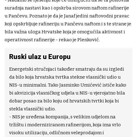
- Nadamo se rješenju koje će omogućiti da se ta poslovna
suradnja nastavi kao i opskrba sirovom naftom rafinerije
u Pančevu. Poznato je da je Janaf jedini naftovodni pravac
koji opskrbljuje rafineriju u Pančevu naftom i s te strane je
bila važna uloga Hrvatske koja je omogućila aktivnost i
operativnost rafinerije - rekao je Plenković.
Ruski ulaz u Europu
Energetski stručnjaci također smatraju da su izgledi
da bilo koja hrvatska tvrtka stekne vlasnički udio u
NIS-u minimalni. Tako Jasminko Umićević ističe kako
bi akvizicija vlasničkog udjela u NIS-u vjerojatno bila
dobar posao za bilo koju od hrvatskih tvrtki koja bi
stekla vlasnički udio.
- NIS je uređena kompanija, s velikim udjelom na
tržištu i moderniziranom rafinerijom, koja ima vrlo
visoku utilizaciju, odličnom veleprodajom i