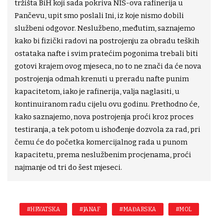
tržišta BiH koji sada pokriva NIS-ova rafinerija u
Pančevu, upit smo poslali Ini, iz koje nismo dobili
službeni odgovor. Neslužbeno, međutim, saznajemo
kako bi fizički radovi na postrojenju za obradu teških
ostataka nafte i svim pratećim pogonima trebali biti
gotovi krajem ovog mjeseca, no to ne znači da će nova
postrojenja odmah krenuti u preradu nafte punim
kapacitetom, iako je rafinerija, valja naglasiti, u
kontinuiranom radu cijelu ovu godinu. Prethodno će,
kako saznajemo, nova postrojenja proći kroz proces
testiranja, a tek potom u ishođenje dozvola za rad, pri
čemu će do početka komercijalnog rada u punom
kapacitetu, prema neslužbenim procjenama, proći
najmanje od tri do šest mjeseci.
#HRVATSKA
#JANAF
#MAĐARSKA
#MOL