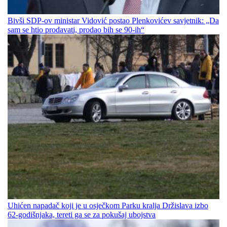
Bivši SDP-ov ministar Vidović postao Plenkovićev savjetnik: „Da
sam se htio prodavati, prodao bih se 90-ih“
Uhićen napadač koji je u osječkom Parku kralja Držislava izbo
62-godišnjaka, tereti ga se za pokušaj ubojstva