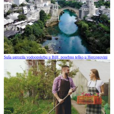
Suša ugrozila vodoopskrbu u BiH, posebno teško u Hercegovini