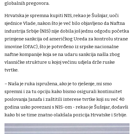
globalnih pregovora.
Hrvatska je spremna kupiti NIS, rekao je Šušnjar, uoči
sjednice Vlade, nakon što je već bilo objavljeno da Naftna
industrija Srbije (NIS) nije dobila još jednu odgodu početka
primjene sankcija od američkog Ureda za kontrolu strane
imovine (OFAC), što je potvrđeno iz srpske nacionalne
naftne kompanije koja se na udaru sankcija našla zbog
vlasničke strukture u kojoj većinu udjela drže ruske
tvrtke.
– Naša je ruka ispružena, ako je to rješenje, mi smo
spremni i za tu opciju kako bismo osigurali kontinuitet
poslovanja Janafa i zaštitili interese tvrtke koji su već 40
godina usko povezani s NIS-om - rekao je Šušnjar, dodavši
kako bi se time znatno olakšala pozicija Hrvatske i Srbije.