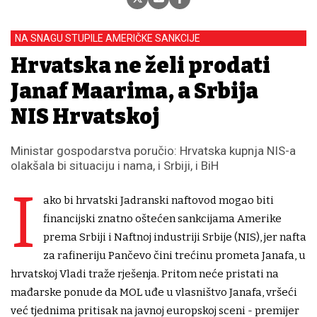
NA SNAGU STUPILE AMERIČKE SANKCIJE
Hrvatska ne želi prodati
Janaf Mađarima, a Srbija
NIS Hrvatskoj
Ministar gospodarstva poručio: Hrvatska kupnja NIS-a
olakšala bi situaciju i nama, i Srbiji, i BiH
I
ako bi hrvatski Jadranski naftovod mogao biti
financijski znatno oštećen sankcijama Amerike
prema Srbiji i Naftnoj industriji Srbije (NIS), jer nafta
za rafineriju Pančevo čini trećinu prometa Janafa, u
hrvatskoj Vladi traže rješenja. Pritom neće pristati na
mađarske ponude da MOL uđe u vlasništvo Janafa, vršeći
već tjednima pritisak na javnoj europskoj sceni - premijer