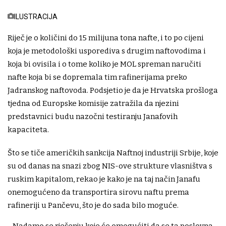
ILUSTRACIJA
Riječ je o količini do 15 milijuna tona nafte, i to po cijeni
koja je metodološki usporediva s drugim naftovodima i
koja bi ovisila i o tome koliko je MOL spreman naručiti
nafte koja bi se dopremala tim rafinerijama preko
Jadranskog naftovoda. Podsjetio je da je Hrvatska prošloga
tjedna od Europske komisije zatražila da njezini
predstavnici budu nazočni testiranju Janafovih
kapaciteta.
Što se tiče američkih sankcija Naftnoj industriji Srbije, koje
su od danas na snazi zbog NIS-ove strukture vlasništva s
ruskim kapitalom, rekao je kako je na taj način Janafu
onemogućeno da transportira sirovu naftu prema
rafineriji u Pančevu, što je do sada bilo moguće.