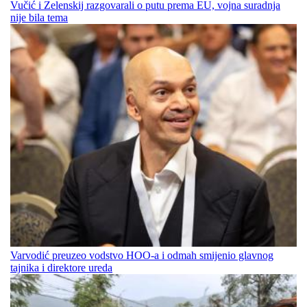
Vučić i Zelenskij razgovarali o putu prema EU, vojna suradnja
nije bila tema
Varvodić preuzeo vodstvo HOO-a i odmah smijenio glavnog
tajnika i direktore ureda