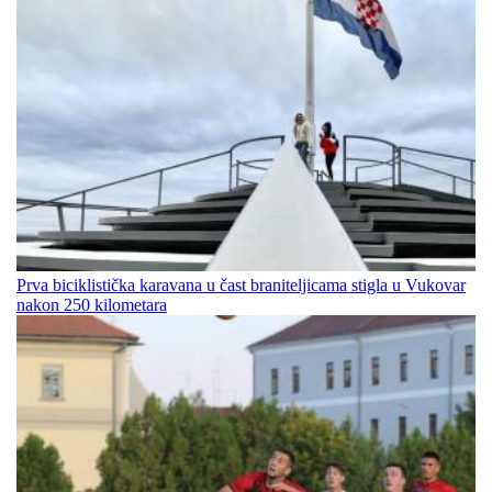
Prva biciklistička karavana u čast braniteljicama stigla u Vukovar
nakon 250 kilometara