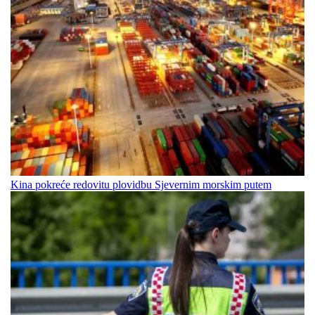
Kina pokreće redovitu plovidbu Sjevernim morskim putem