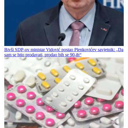
Bivši SDP-ov ministar Vidović postao Plenkovićev savjetnik: „Da
sam se htio prodavati, prodao bih se 90-ih“