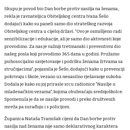
Skupu je povod bio Dan borbe protiv nasilja na ženama,
rekla je ravnateljica Obiteljskog centra Ivana Šešo
dodajući kako su paneli samo dio strateškog razvoja
Obiteljskog centra u cijeloj državi. "Ovo je osmišljeno radi
senzibilizacije i edukacije, ali je samo dio aktivnosti koje
provodimo. Za nas je važniji tretmanski i preventivni dio
našeg posla koji provodimo 365 dana u godini. Pružamo
psihosocijalno savjetovanje i podršku ženama žrtvama sa
stručnjacima", pojasnila je Šešo, dodajući kako u prevenciji
pokrivaju i škole, vezano uz nenasilno rješavanje sukoba.
Dodala je kako su joj prirasle srcu radionice "Nasilje u
mladenačkim vezama", kojima obuhvaćaju srednjoškolce.
Spomenula je da se nasilje provodi i preko društvenih
mreža pa surađuju i s policijom.
Županica Nataša Tramišak cijeni da Dan borbe protiv
nasilja nad ženama nije samo deklarativnog karaktera