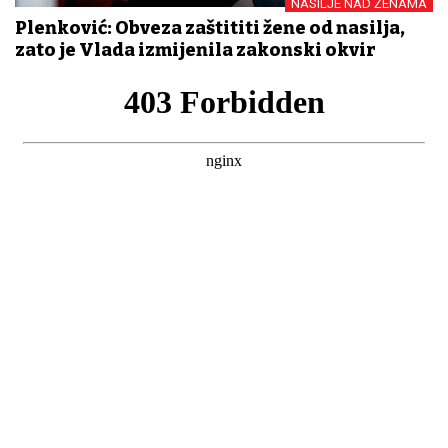
NASILJE NAD ŽENAMA
Plenković: Obveza zaštititi žene od nasilja,
zato je Vlada izmijenila zakonski okvir