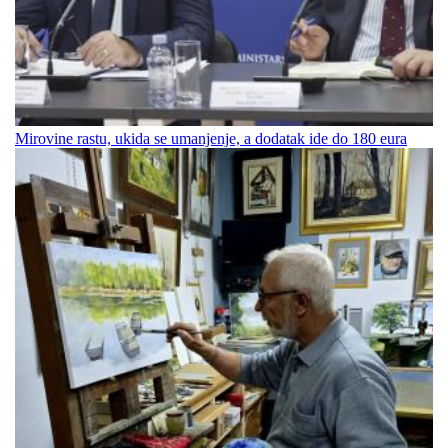
Mirovine rastu, ukida se umanjenje, a dodatak ide do 180 eura