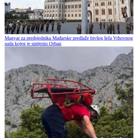
Magyar za predsjednika Mađarske predlaže bivšeg šefa Vrhovnog
suda kojeg je smijenio Orban