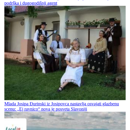
podrška i dugogodišnji agent
Mlada Josipa Đurinski iz Josipovca nastavlja osvajati glazbenu
scenu: „Ej ravnico“ nova je posveta Slavoniji