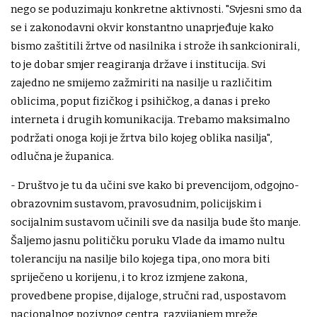
nego se poduzimaju konkretne aktivnosti. "Svjesni smo da
se i zakonodavni okvir konstantno unaprjeđuje kako
bismo zaštitili žrtve od nasilnika i strože ih sankcionirali,
to je dobar smjer reagiranja države i institucija. Svi
zajedno ne smijemo zažmiriti na nasilje u različitim
oblicima, poput fizičkog i psihičkog, a danas i preko
interneta i drugih komunikacija. Trebamo maksimalno
podržati onoga koji je žrtva bilo kojeg oblika nasilja",
odlučna je županica.
- Društvo je tu da učini sve kako bi prevencijom, odgojno-
obrazovnim sustavom, pravosudnim, policijskim i
socijalnim sustavom učinili sve da nasilja bude što manje.
Šaljemo jasnu političku poruku Vlade da imamo nultu
toleranciju na nasilje bilo kojega tipa, ono mora biti
spriječeno u korijenu, i to kroz izmjene zakona,
provedbene propise, dijaloge, stručni rad, uspostavom
nacionalnog pozivnog centra, razvijanjem mreže