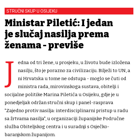
STRUČNI SKUP U OSIJEKU
Ministar Piletić: I jedan
je slučaj nasilja prema
ženama - previše
J
edna od tri žene, u prosjeku, u životu bude izložena
nasilju, što je porazno za civilizaciju. Bilježi to UN, a
ni Hrvatska u tome ne odstupa - moglo se čuti od
ministra rada, mirovinskoga sustava, obitelji i
socijalne politike Marina Piletića u Osijeku, gdje je u
ponedjeljak održan stručni skup i panel-rasprava
"Zajedno protiv nasilja: interdisciplinarni pristup u radu
sa žrtvama nasilja", u organizaciji županijske Područne
služba Obiteljskog centra i u suradnji s Osječko-
baranjskom županijom.