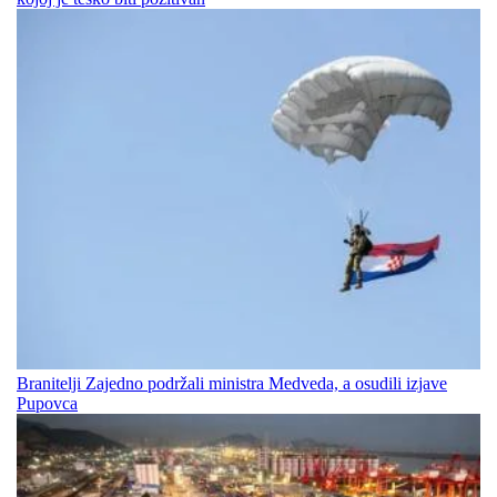
Branitelji Zajedno podržali ministra Medveda, a osudili izjave
Pupovca