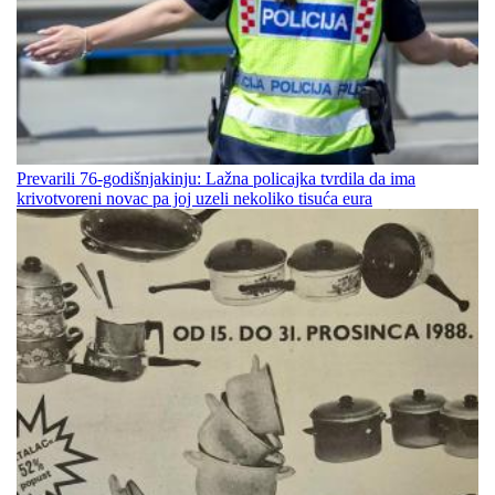
Prevarili 76-godišnjakinju: Lažna policajka tvrdila da ima
krivotvoreni novac pa joj uzeli nekoliko tisuća eura