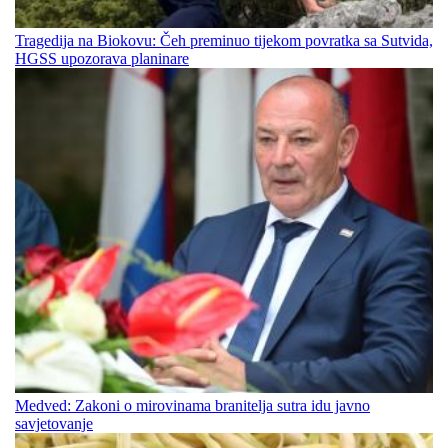
Tragedija na Biokovu: Čeh preminuo tijekom povratka sa Sutvida,
HGSS upozorava planinare
Medved: Zakoni o mirovinama branitelja sutra idu javno
savjetovanje