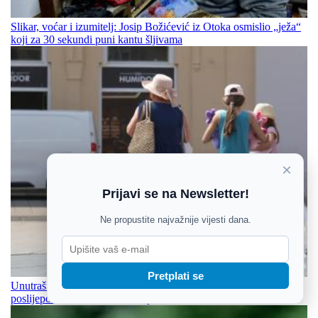
Slikar, voćar i izumitelj: Josip Božićević iz Otoka osmislio „ježa“
koji za 30 sekundi puni kantu šljivama
×
Prijavi se na Newsletter!
Ne propustite najvažnije vijesti dana.
Pretplati se
Unutrašnjost Hrvatske pod oblacima: Ponegdje kiša i pljuskovi,
poslijepodne stiže razvedravanje i do 36 °C