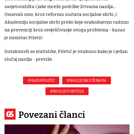
savjetovališta i jake mreže podrške žrtvama nasilja...
Osnovali smo, kroz reformu sustava socijalne skrbi, i
Akademiju socijalne skrbi preko koje svakodnevno radimo
na prevenciji kroz osvješćivanje ovoga problema - kazao
je ministar Piletić.
Dotaknuvši se statistike, Piletić je istaknuo kako je i jedan
slučaj nasilja - previše.
#MARIN PILETIĆ
#NASILJE NAD ŽENAMA
#NASILJE U OBITELJI
Povezani članci