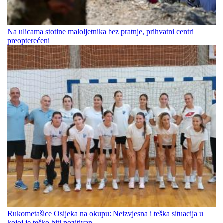
Na ulicama stotine maloljetnika bez pratnje, prihvatni centri
preopterećeni
Rukometašice Osijeka na okupu: Neizvjesna i teška situacija u
kojoj je teško biti pozitivan