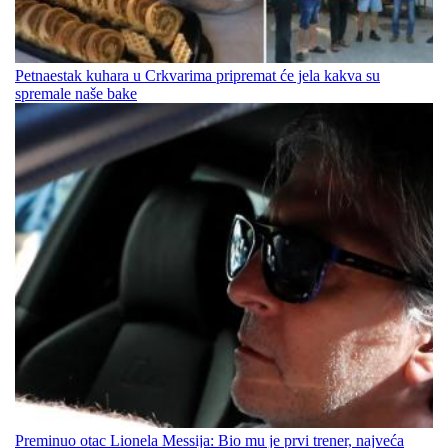
Petnaestak kuhara u Crkvarima pripremat će jela kakva su
spremale naše bake
Preminuo otac Lionela Messija: Bio mu je prvi trener, najveća