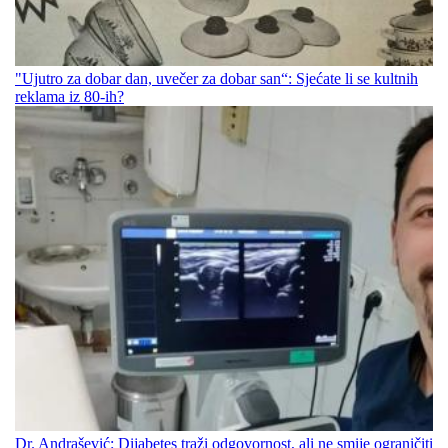
"Ujutro za dobar dan, uvečer za dobar san“: Sjećate li se kultnih
reklama iz 80-ih?
Dr. Andrašević: Dijabetes traži odgovornost, ali ne smije ograničiti