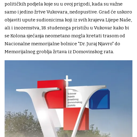
političkih podjela koje su u ovoj prigodi, kada su važne
samo i jedino žrtve Vukovara, nedopustive. Grad će uskoro
objaviti upute sudionicima koji iz svih krajeva Lijepe Naše,
ali i inozemstva, 18. studenoga pristižu u Vukovar kako bi
se Kolona sjećanja neometano mogla kretati trasom od
Nacionalne memorijalne bolnice "Dr. Juraj Njavro" do
Memorijalnog groblja žrtava iz Domovinskog rata.