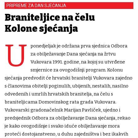
PRIPREME ZA DAN SJEĆANJA
Braniteljice na čelu
Kolone sjećanja
U
ponedjeljak je održana prva sjednica Odbora
za obilježavanje Dana sjećanja na žrtvu
Vukovara 1991. godine, na kojoj su utvrđene
smjernice za ovogodišnji program. Kolonu
sjećanja predvodit će hrvatski branitelji Vukovara zajedno
s članovima obitelji poginulih, ubijenih, nestalih, nasilno
odvedenih i umrlih hrvatskih branitelja, na čelu s
braniteljicama Domovinskog rata grada Vukovara.
Vukovarski gradonačelnik Marijan Pavliček, ujedno i
predsjednik Odbora za obilježavanje Dana sjećanja, rekao
je kako ovogodišnje i svako iduće obilježavanje mora
proteći dostojanstveno, u duhu zajedništva i bez ikakvih