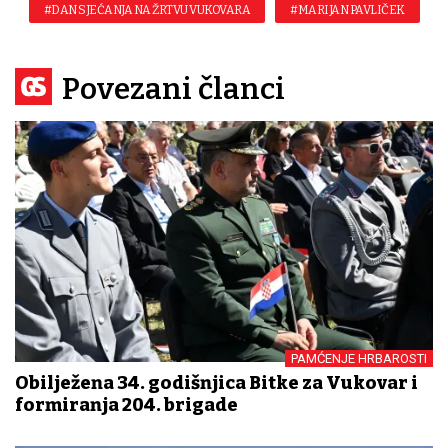
#DAN SJEĆANJA NA ŽRTVU VUKOVARA
#MARIJAN PAVLIČEK
Povezani članci
PAMĆENJE HRBAROSTI
Obilježena 34. godišnjica Bitke za Vukovar i
formiranja 204. brigade