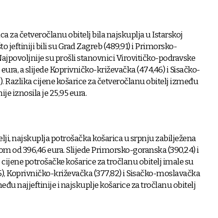
ca za četveročlanu obitelj bila najskuplja u Istarskoj
to jeftiniji bili su Grad Zagreb (489,91) i Primorsko-
Najpovoljnije su prošli stanovnici Virovitičko-podravske
eura, a slijede Koprivničko-križevačka (474,46) i Sisačko-
. Razlika cijene košarice za četveročlanu obitelj između
ije iznosila je 25,95 eura.
itelji, najskuplja potrošačka košarica u srpnju zabilježena
osom od 396,46 eura. Slijede Primorsko-goranska (390,24) i
 cijene potrošačke košarice za tročlanu obitelj imale su
5), Koprivničko-križevačka (377,82) i Sisačko-moslavačka
eđu najjeftinije i najskuplje košarice za tročlanu obitelj