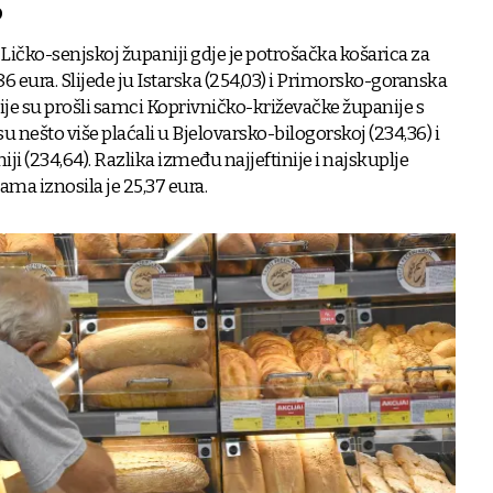
o
 Ličko-senjskoj županiji gdje je potrošačka košarica za
6 eura. Slijede ju Istarska (254,03) i Primorsko-goranska
ije su prošli samci Koprivničko-križevačke županije s
u nešto više plaćali u Bjelovarsko-bilogorskoj (234,36) i
ji (234,64). Razlika između najjeftinije i najskuplje
ma iznosila je 25,37 eura.