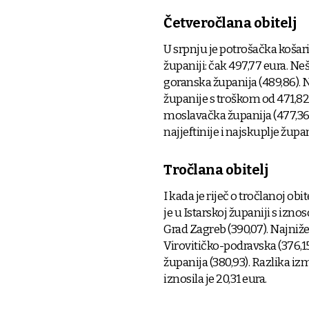
Četveročlana obitelj
U srpnju je potrošačka košari
županiji: čak 497,77 eura. Neš
goranska županija (489,86). 
županije s troškom od 471,82 
moslavačka županija (477,36)
najjeftinije i najskuplje župan
Tročlana obitelj
I kada je riječ o tročlanoj ob
je u Istarskoj županiji s izn
Grad Zagreb (390,07). Najniže
Virovitičko-podravska (376,1
županija (380,93). Razlika izm
iznosila je 20,31 eura.