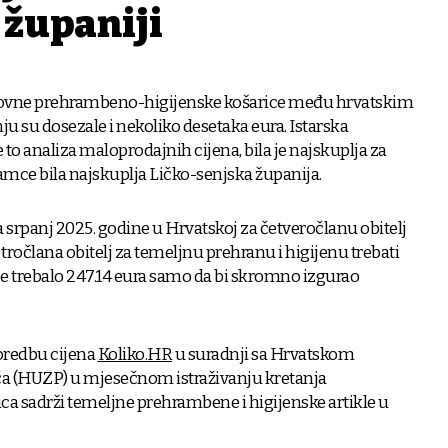
 županiji
snovne prehrambeno-higijenske košarice među hrvatskim
u su dosezale i nekoliko desetaka eura. Istarska
 to analiza maloprodajnih cijena, bila je najskuplja za
 samce bila najskuplja Ličko-senjska županija.
 srpanj 2025. godine u Hrvatskoj za četveročlanu obitelj
e tročlana obitelj za temeljnu prehranu i higijenu trebati
 je trebalo 247.14 eura samo da bi skromno izgurao
poredbu cijena
Koliko.HR
u suradnji sa Hrvatskom
a (HUZP) u mjesečnom istraživanju kretanja
ca sadrži temeljne prehrambene i higijenske artikle u