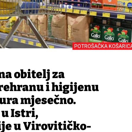
POTROŠAČKA KOŠARIC
a obitelj za
ehranu i higijenu
eura mjesečno.
u Istri,
je u Virovitičko-