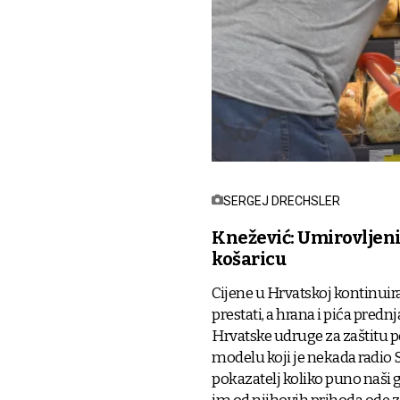
SERGEJ DRECHSLER
Knežević: Umirovljeni
košaricu
Cijene u Hrvatskoj kontinuira
prestati, a hrana i pića pred
Hrvatske udruge za zaštitu p
modelu koji je nekada radio 
pokazatelj koliko puno naši g