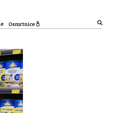
ne
Osmrtnice