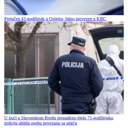
Pretučen 43-godišnjak u Osijeku, hitno prevezen u KBC
U kući u Slavonskom Brodu pronađeno tijelo 71-godišnjaka,
policija uhitila osobu povezanu sa smrću