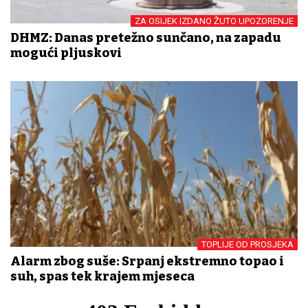
ZA OSIJEK IZDANO ŽUTO UPOZORENJE
DHMZ: Danas pretežno sunčano, na zapadu
mogući pljuskovi
TOPLIJE OD PROSJEKA
Alarm zbog suše: Srpanj ekstremno topao i
suh, spas tek krajem mjeseca