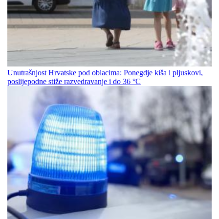
Unutrašnjost Hrvatske pod oblacima: Ponegdje kiša i pljuskovi,
poslijepodne stiže razvedravanje i do 36 °C