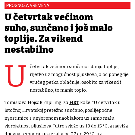
PROGNOZA VREMENA
U četvrtak većinom
suho, sunčano i još malo
toplije. Za vikend
nestabilno
U
četvrtak većinom sunčano i danju toplije,
rijetko uz mogućnost pljuskova, a od ponegdje
vrućeg petka oblačnije, osobito za vikend i
nestabilno, te manje toplo.
Tomislava Hojsak, dipl. ing. za
HRT
kaže: "U četvrtak u
istočnoj Hrvatskoj pretežno sunčano, poslijepodne
mjestimice s umjerenom naoblakom uz samo malu
vjerojatnost pljuskova. Jutro svježe uz 13 do 15 °C, a najviša
dnevna temperatura zraka od 27 do 29 °C, uz