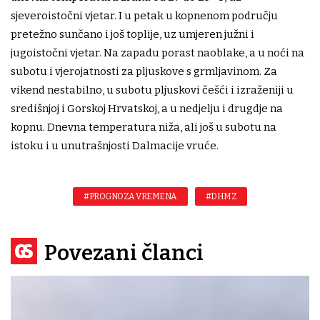
sjeveroistočni vjetar. I u petak u kopnenom području
pretežno sunčano i još toplije, uz umjeren južni i
jugoistočni vjetar. Na zapadu porast naoblake, a u noći na
subotu i vjerojatnosti za pljuskove s grmljavinom. Za
vikend nestabilno, u subotu pljuskovi češći i izraženiji u
središnjoj i Gorskoj Hrvatskoj, a u nedjelju i drugdje na
kopnu. Dnevna temperatura niža, ali još u subotu na
istoku i u unutrašnjosti Dalmacije vruće.
#PROGNOZA VREMENA
#DHMZ
Povezani članci