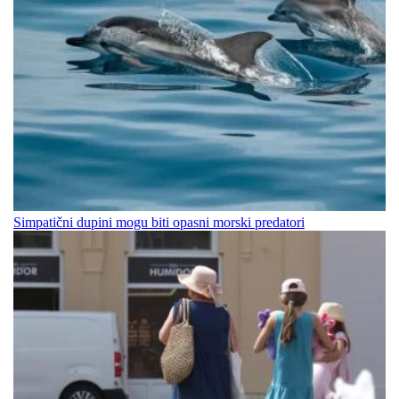
Simpatični dupini mogu biti opasni morski predatori