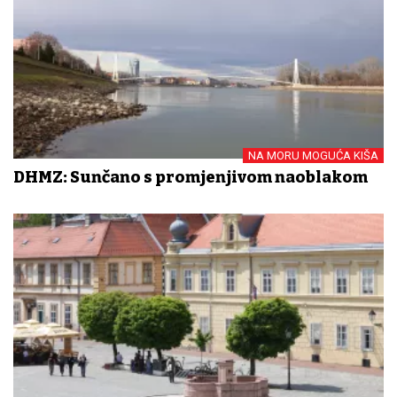
NA MORU MOGUĆA KIŠA
DHMZ: Sunčano s promjenjivom naoblakom