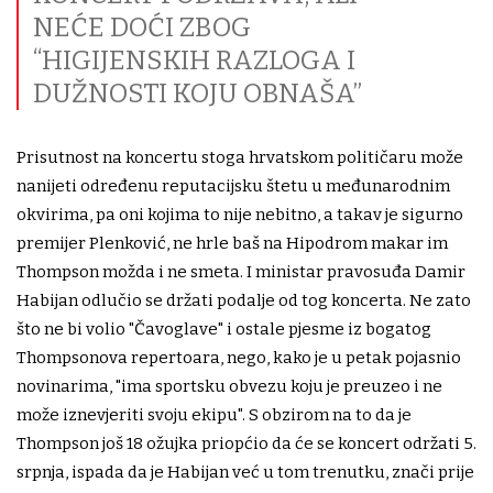
NEĆE DOĆI ZBOG
“HIGIJENSKIH RAZLOGA I
DUŽNOSTI KOJU OBNAŠA”
Prisutnost na koncertu stoga hrvatskom političaru može
nanijeti određenu reputacijsku štetu u međunarodnim
okvirima, pa oni kojima to nije nebitno, a takav je sigurno
premijer Plenković, ne hrle baš na Hipodrom makar im
Thompson možda i ne smeta. I ministar pravosuđa Damir
Habijan odlučio se držati podalje od tog koncerta. Ne zato
što ne bi volio "Čavoglave" i ostale pjesme iz bogatog
Thompsonova repertoara, nego, kako je u petak pojasnio
novinarima, "ima sportsku obvezu koju je preuzeo i ne
može iznevjeriti svoju ekipu". S obzirom na to da je
Thompson još 18 ožujka priopćio da će se koncert održati 5.
srpnja, ispada da je Habijan već u tom trenutku, znači prije