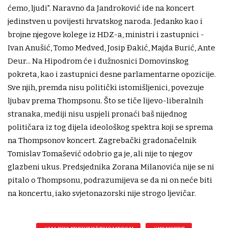
ćemo, ljudi". Naravno da Jandroković ide na koncert
jedinstven u povijesti hrvatskog naroda. Jedanko kao i
brojne njegove kolege iz HDZ-a, ministri i zastupnici -
Ivan Anušić, Tomo Medved, Josip Đakić, Majda Burić, Ante
Deur... Na Hipodrom će i dužnosnici Domovinskog
pokreta, kao i zastupnici desne parlamentarne opozicije.
Sve njih, premda nisu politički istomišljenici, povezuje
ljubav prema Thompsonu. Što se tiče lijevo-liberalnih
stranaka, mediji nisu uspjeli pronaći baš nijednog
političara iz tog dijela ideološkog spektra koji se sprema
na Thompsonov koncert. Zagrebački gradonačelnik
Tomislav Tomašević odobrio ga je, ali nije to njegov
glazbeni ukus. Predsjednika Zorana Milanovića nije se ni
pitalo o Thompsonu, podrazumijeva se da ni on neće biti
na koncertu, iako svjetonazorski nije strogo ljevičar.