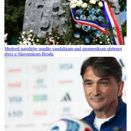
Medved najoštrije osudio vandalizam nad spomenikom ubijenoj
djeci u Slavonskom Brodu