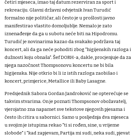
četiri mjeseca, imao taj datum rezerviran za sport i
rekreaciju. Glavni državni odvjetnik Ivan Turudić
formalno nije političar, ali često je u prošlosti javno
manifestirao vlastito domoljublje. Nemalo je zato
iznenađenje da ga u subotu neće biti na Hipodromu.
Turudić je novinarima kazao da svakako podržava taj
koncert, ali da ga neće pohoditi zbog "higijenskih razloga i
dužnosti koju obnaša". Šef DORH-a, dakle, procjenjuje da za
njega nazočnost Thompsonovu koncertu ne bi bila
higijenska. Nije otkrio bi li iz istih razloga zaobišao i
koncert, primjerice, Metallice ili Baby Lasagne.
Predsjednik Sabora Gordan Jandroković ne opterećuje se
takvim stvarima. On je poznati Thompsonov obožavatelj,
vjerojatno zna napamet sve tekstove njegovih pjesama i
često ih citira u sabornici. Samo u posljednja dva mjeseca
u svojim je istupima rekao "ti si rođen, sine, u vrijeme
slobode" i "kad zapjevam, Partija mi sudi, neka sudi, pjevat