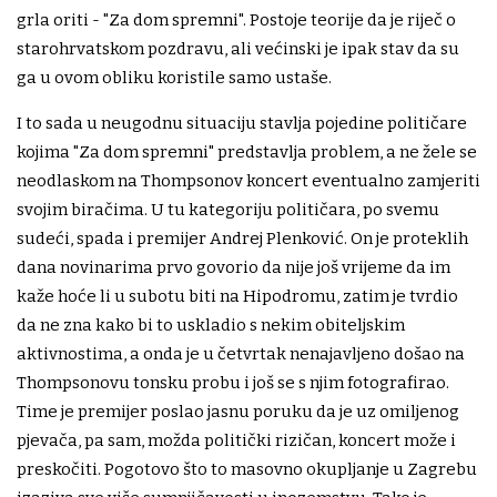
grla oriti - "Za dom spremni". Postoje teorije da je riječ o
starohrvatskom pozdravu, ali većinski je ipak stav da su
ga u ovom obliku koristile samo ustaše.
I to sada u neugodnu situaciju stavlja pojedine političare
kojima "Za dom spremni" predstavlja problem, a ne žele se
neodlaskom na Thompsonov koncert eventualno zamjeriti
svojim biračima. U tu kategoriju političara, po svemu
sudeći, spada i premijer Andrej Plenković. On je proteklih
dana novinarima prvo govorio da nije još vrijeme da im
kaže hoće li u subotu biti na Hipodromu, zatim je tvrdio
da ne zna kako bi to uskladio s nekim obiteljskim
aktivnostima, a onda je u četvrtak nenajavljeno došao na
Thompsonovu tonsku probu i još se s njim fotografirao.
Time je premijer poslao jasnu poruku da je uz omiljenog
pjevača, pa sam, možda politički rizičan, koncert može i
preskočiti. Pogotovo što to masovno okupljanje u Zagrebu