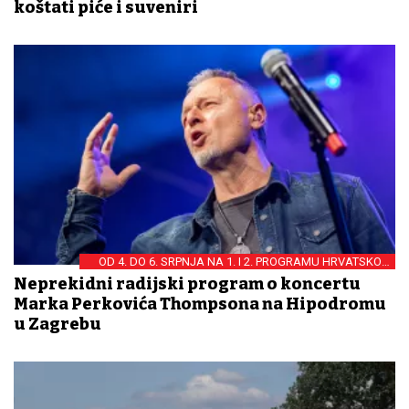
koštati piće i suveniri
OD 4. DO 6. SRPNJA NA 1. I 2. PROGRAMU HRVATSKON
RADIJA I RADIJU SLJEME
Neprekidni radijski program o koncertu
Marka Perkovića Thompsona na Hipodromu
u Zagrebu