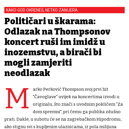
KAKO GOD OKRENEŠ, NETKO ZAMJERA
Političari u škarama:
Odlazak na Thompsonov
koncert ruši im imidž u
inozemstvu, a birači bi
mogli zamjeriti
neodlazak
M
arko Perković Thompson svoj prvi hit
"Čavoglave" uvijek na koncertima izvodi u
originalu, što znači s uvodnim pokličem "Za
dom spremni", pri čemu ga publika zdušno
prati. Dakle, u subotu će se na zagrebačkom Hipodromu,
ako stignu svi s kupljenim ulaznicama, iz pola milijuna