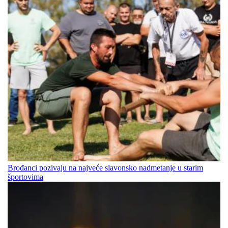
Brođanci pozivaju na najveće slavonsko nadmetanje u starim
športovima