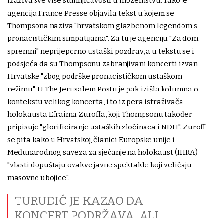
izaziva sve više sumnjičavosti u inozemstvu. Tako je
agencija France Presse objavila tekst u kojem se
Thompsona naziva "hrvatskom glazbenom legendom s
pronacističkim simpatijama". Za tu je agenciju "Za dom
spremni" neprijeporno ustaški pozdrav, a u tekstu se i
podsjeća da su Thompsonu zabranjivani koncerti izvan
Hrvatske "zbog podrške pronacističkom ustaškom
režimu". U The Jerusalem Postu je pak izišla kolumna o
kontekstu velikog koncerta, i to iz pera istraživača
holokausta Efraima Zuroffa, koji Thompsonu također
pripisuje "glorificiranje ustaških zločinaca i NDH". Zuroff
se pita kako u Hrvatskoj, članici Europske unije i
Međunarodnog saveza za sjećanje na holokaust (IHRA)
"vlasti dopuštaju ovakve javne spektakle koji veličaju
masovne ubojice".
TURUDIĆ JE KAZAO DA
KONCERT PODRŽAVA, ALI