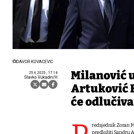
DAVOR KOVACEVIC
Milanović 
25.6.2025., 17:14
Slavko Vukadin/H
Artuković K
će odlučiva
redsjednik Zoran Mi
predložiti Sandru 