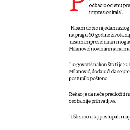
P
odbacio ocjenu pre
impresionirala”.
“Nisam dobio nijedan razlog, 
na pragu 60. godine života n
‘nisam impresioniran’ mogao bi
Milanović novinarima na m
“To govoriš nakon što ti je 3
Milanović, dodajući da se pre
postupilo pošteno.
Rekao je da neće predložiti n
osoba nije prihvatljiva.
“Ušli smo u taj postupak i na