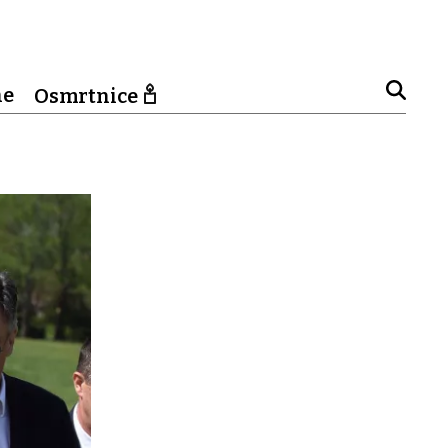
ne
Osmrtnice