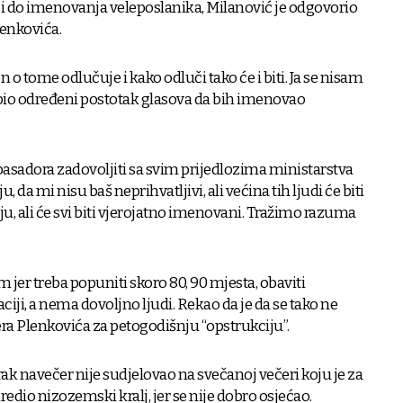
ći do imenovanja veleposlanika, Milanović je odgovorio
lenkovića.
on o tome odlučuje i kako odluči tako će i biti. Ja se nisam
bio određeni postotak glasova da bih imenovao
asadora zadovoljiti sa svim prijedlozima ministarstva
da mi nisu baš neprihvatljivi, ali većina tih ljudi će biti
ju, ali će svi biti vjerojatno imenovani. Tražimo razuma
m jer treba popuniti skoro 80, 90 mjesta, obaviti
ji, a nema dovoljno ljudi. Rekao da je da se tako ne
jera Plenkovića za petogodišnju “opstrukciju”.
ak navečer nije sudjelovao na svečanoj večeri koju je za
dio nizozemski kralj, jer se nije dobro osjećao.