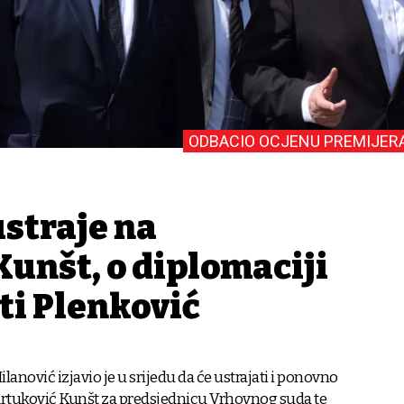
ODBACIO OCJENU PREMIJER
ustraje na
unšt, o diplomaciji
ti Plenković
lanović izjavio je u srijedu da će ustrajati i ponovno
Artuković Kunšt za predsjednicu Vrhovnog suda te