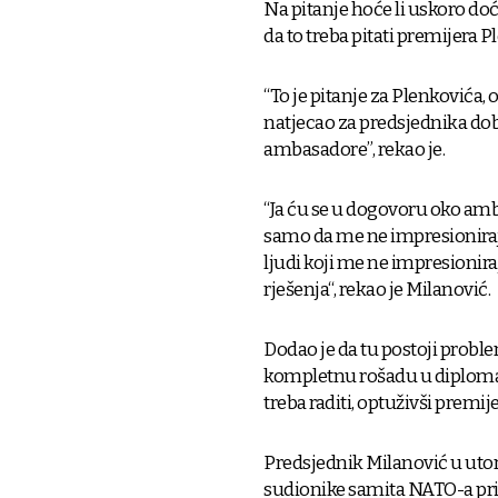
Na pitanje hoće li uskoro do
da to treba pitati premijera P
“To je pitanje za Plenkovića, 
natjecao za predsjednika do
ambasadore”, rekao je.
“Ja ću se u dogovoru oko amb
samo da me ne impresioniraju, 
ljudi koji me ne impresionira
rješenja“, rekao je Milanović.
Dodao je da tu postoji proble
kompletnu rošadu u diplomaci
treba raditi, optuživši premi
Predsjednik Milanović u utor
sudionike samita NATO-a prire