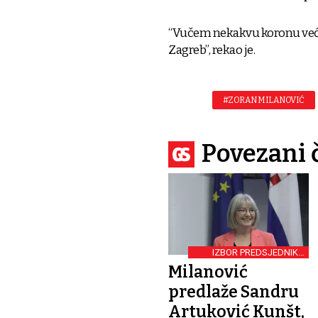
“Vučem nekakvu koronu već 1
Zagreb”, rekao je.
#ZORAN MILANOVIĆ
Povezani 
IZBOR PREDSJEDNIKA
VRHOVNOG SUDA
Milanović
predlaže Sandru
Artuković Kunšt,