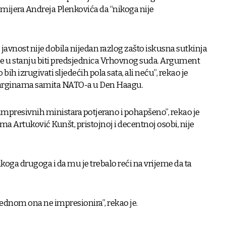
mijera Andreja Plenkovića da “nikoga nije
javnost nije dobila nijedan razlog zašto iskusna sutkinja
ije u stanju biti predsjednica Vrhovnog suda. Argument
h izrugivati sljedećih pola sata, ali neću”, rekao je
arginama samita NATO-a u Den Haagu.
0 impresivnih ministara potjerano i pohapšeno”, rekao je
ma Artuković Kunšt, pristojnoj i decentnoj osobi, nije
ikoga drugoga i da mu je trebalo reći na vrijeme da ta
jednom ona ne impresionira”, rekao je.