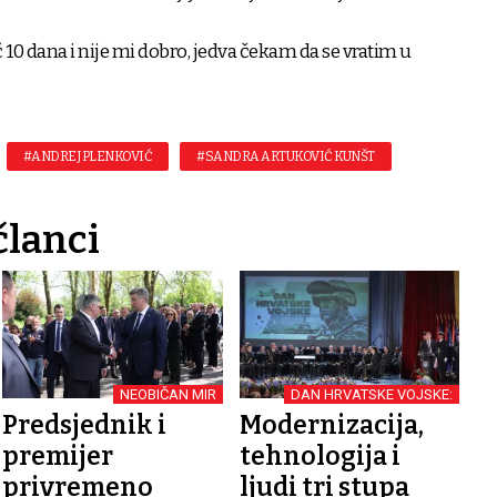
0 dana i nije mi dobro, jedva čekam da se vratim u
#ANDREJ PLENKOVIĆ
#SANDRA ARTUKOVIĆ KUNŠT
članci
NEOBIČAN MIR
DAN HRVATSKE VOJSKE:
Predsjednik i
Modernizacija,
premijer
tehnologija i
privremeno
ljudi tri stupa