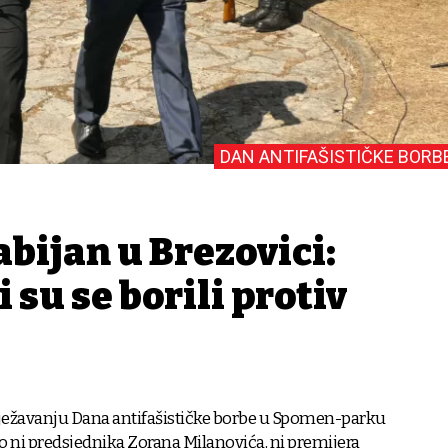
DAN ANTIFAŠISTIČKE BORB
bijan u Brezovici:
 su se borili protiv
lježavanju Dana antifašističke borbe u Spomen-parku
lo ni predsjednika Zorana Milanovića, ni premijera