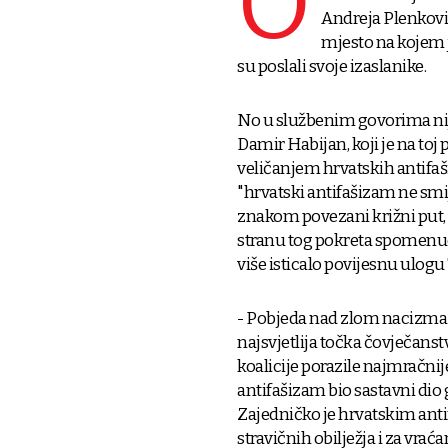
O
Andreja Plenkovi
mjesto na kojem j
su poslali svoje izaslanike.
No u službenim govorima nije
Damir Habijan, koji je na toj
veličanjem hrvatskih antifašis
"hrvatski antifašizam ne sm
znakom povezani križni put, B
stranu tog pokreta spomenuo j
više isticalo povijesnu ulogu
- Pobjeda nad zlom nacizma i
najsvjetlija točka čovječanst
koalicije porazile najmračnij
antifašizam bio sastavni dio 
Zajedničko je hrvatskim antif
stravičnih obilježja i za vra