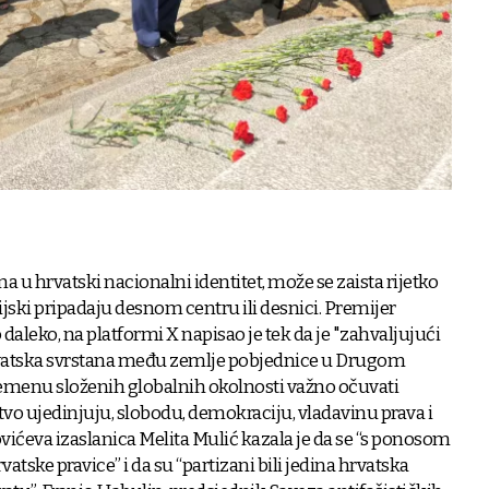
a u hrvatski nacionalni identitet, može se zaista rijetko
cijski pripadaju desnom centru ili desnici. Premijer
 daleko, na platformi X napisao je tek da je "zahvaljujući
rvatska svrstana među zemlje pobjednice u Drugom
vremenu složenih globalnih okolnosti važno očuvati
tvo ujedinjuju, slobodu, demokraciju, vladavinu prava i
vićeva izaslanica Melita Mulić kazala je da se “s ponosom
atske pravice” i da su “partizani bili jedina hrvatska