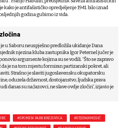
tu”. Franjo Habulin, predsjednik Saveza antifašističkih
je kako je antifašističko opredjeljenje 1941. bilo iznad
osljednjih godina gubimo iz vida.
zločina
e u Saboru neuspješno predložila ukidanje Dana
dsjednik njezina kluba zastupnika Igor Peternel jučer je
ponovio argumente kojima su se vodili. “Što se zapravo
 da je na tom mjestu formiran partizanski pokret, ali
 slaviti. Strašno je slaviti jugoslavensku okupatorsku
očine, oduzela državnost, dostojanstvo, ljudska prava
udi danas su na Jazovci, ne slave ovdje zločin”, izjavio je
RBE
#SPOMEN-PARK BREZOVICA
#STJEPAN MESIĆ