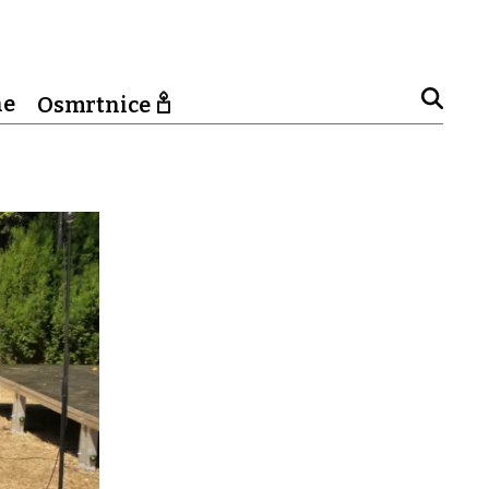
ne
Osmrtnice