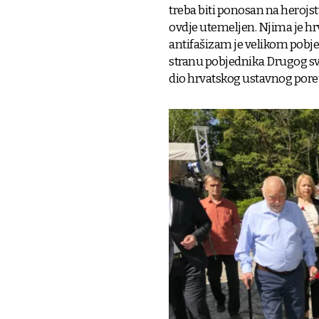
treba biti ponosan na herojst
ovdje utemeljen. Njima je hr
antifašizam je velikom pobje
stranu pobjednika Drugog svj
dio hrvatskog ustavnog poretk