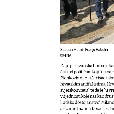
Stjepan Mesić i Franjo Habulin
HINA
Da je partizanska borba utkan
čuti od političara koji forma
Plenković nije jučer išao tako
hrvatskim antifašistima, H
svjetskom ratu" te da je "u 
vrijednosti koje nas kao druš
ljudsko dostojanstvo".Milano
sjećamo hrabrih boraca za hrv