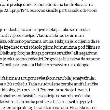
ća, ni predsjednika Sabora Gordana Jandrokovića, na
e 22. lipnja 1941. osnovan sisački partizanski odred oni
 nedostajalo zanimljivih detalja. Tako se ministar
 proslavi predstavljao Vladu, istaknuo iznimnim
ta, odnosno partizana. Istina, Habijan je i ocijenio da se
ije izjednačavati s ideologijom komunizma, pod čijim su
leiburg i brojna druga poratna stratišta", ali negativnu
e tek u jednoj rečenici. Prigoda je bila takva da se puno
 Titovih partizana, a Habijan se sasvim u to uklopio.
 fašizma u Drugom svjetskom ratu bila je najvažnija i
va u 20. stoljeću. Tada su udružene zemlje antifašističke
e ideologije u povijesti. Ponosni smo što je hrvatski
globalne antifašističke koalicije od samih početaka.
ašistima bila borba protiv zla fašizma, svih njegovih
ćanje teritorija otetog hrvatskom narodu. Hrvatski narod