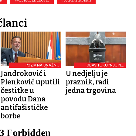
IN
#VESNA BEDEKOVIĆ
#DAMIR HABIJAN
članci
POZIV NA SNAŽNU
OBAVITE KUPNJU NA
PRIVRŽENOST
VRIJEME
Jandroković i
U nedjelju je
Plenković uputili
praznik, radi
čestitke u
jedna trgovina
povodu Dana
antifašističke
borbe