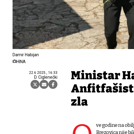
Damir Habijan
HINA
Ministar Ha
22.6.2025., 16:33
D. Ciglenečki
Anfitfašisti
zla
ve godine na obi
Brezovica nije bi