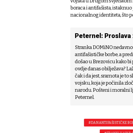
vojska u Drugom svjetskom ra
boraca i antifašista, istaknuo 
nacionalnog identiteta, što p
Peternel: Proslava 
Stranka DOMiNO nedavno j
antifašističke borbe, a pre
došao u Brezovicu kako bi 
ovdje danas obilježava? Laž
čak i da jest, sramota je to
vojsku, koja je počinila zl
narodu. Pošteni i moralni lj
Peternel.
#DAN ANTIFAŠISTIČKE BO