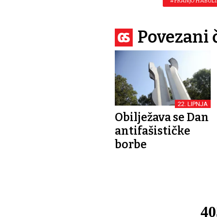
#FRANJO HABUL
Povezani 
22. LIPNJA
Obilježava se Dan
antifašističke
borbe