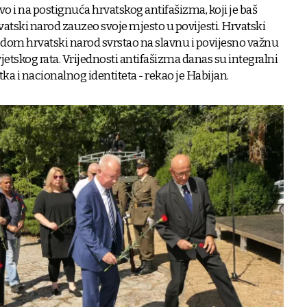
vo i na postignuća hrvatskog antifašizma, koji je baš
vatski narod zauzeo svoje mjesto u povijesti. Hrvatski
dom hrvatski narod svrstao na slavnu i povijesno važnu
etskog rata. Vrijednosti antifašizma danas su integralni
a i nacionalnog identiteta - rekao je Habijan.