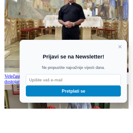
×
Prijavi se na Newsletter!
Ne propustite najvažnije vijesti dana.
Velečasni Stjepan Zeba, sudionik ratnih vremena: Zadržati svoje
dostojanstvo i čuvati svoje, i po cijenu života
Pretplati se