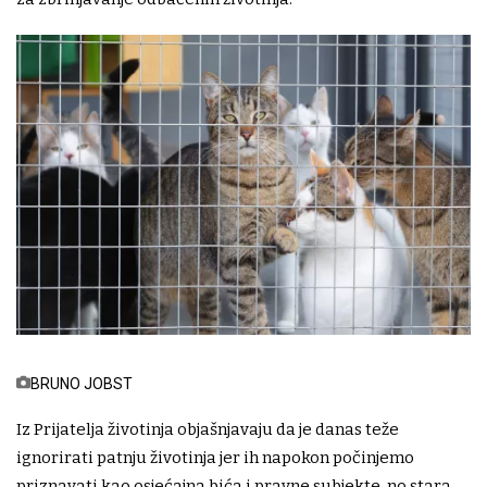
BRUNO JOBST
Iz Prijatelja životinja objašnjavaju da je danas teže
ignorirati patnju životinja jer ih napokon počinjemo
priznavati kao osjećajna bića i pravne subjekte, no stara