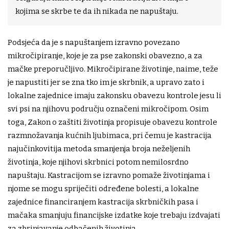
kojima se skrbe te da ih nikada ne napuštaju.
Podsjeća da je s napuštanjem izravno povezano
mikročipiranje, koje je za pse zakonski obavezno, a za
mačke preporučljivo. Mikročipirane životinje, naime, teže
je napustiti jer se zna tko im je skrbnik, a upravo zato i
lokalne zajednice imaju zakonsku obavezu kontrole jesu li
svi psi na njihovu području označeni mikročipom. Osim
toga, Zakon o zaštiti životinja propisuje obavezu kontrole
razmnožavanja kućnih ljubimaca, pri čemu je kastracija
najučinkovitija metoda smanjenja broja neželjenih
životinja, koje njihovi skrbnici potom nemilosrdno
napuštaju. Kastracijom se izravno pomaže životinjama i
njome se mogu spriječiti određene bolesti, a lokalne
zajednice financiranjem kastracija skrbničkih pasa i
mačaka smanjuju financijske izdatke koje trebaju izdvajati
za zbrinjavanje odbačenih životinja.