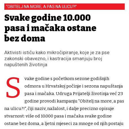
“OBITELJ NA MORE, A PAS NA ULICU?!”
Svake godine 10.000
pasa i mačaka ostane
bez doma
Aktivisti ističu kako mikročipiranje, koje je za pse
zakonski obavezno, i kastracija smanjuju broj
napuštenih životinja
S
vake godine s početkom sezone godišnjih
odmora u Hrvatskoj počinje i sezona napuštanja
pasa i mačaka. Udruga Prijatelji životinja već 23
godine provodi kampanju "Obitelj na more, a pas
na ulicu?!", čiji naziv, nažalost, i dalje precizno opisuje
stvarnost: više od 10.000 pasa i mačaka svake godine
ostane bez doma, a ljetni mjeseci za mnoge od njih postaju