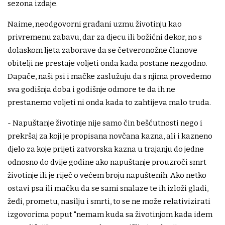
sezona izdaje.
Naime, neodgovorni građani uzmu životinju kao
privremenu zabavu, dar za djecu ili božićni dekor, no s
dolaskom ljeta zaborave da se četveronožne članove
obitelji ne prestaje voljeti onda kada postane nezgodno.
Dapače, naši psi i mačke zaslužuju da s njima provedemo
sva godišnja doba i godišnje odmore te da ih ne
prestanemo voljeti ni onda kada to zahtijeva malo truda.
- Napuštanje životinje nije samo čin bešćutnosti nego i
prekršaj za koji je propisana novčana kazna, ali i kazneno
djelo za koje prijeti zatvorska kazna u trajanju do jedne
odnosno do dvije godine ako napuštanje prouzroči smrt
životinje ili je riječ o većem broju napuštenih. Ako netko
ostavi psa ili mačku da se sami snalaze te ih izloži gladi,
žeđi, prometu, nasilju i smrti, to se ne može relativizirati
izgovorima poput "nemam kuda sa životinjom kada idem