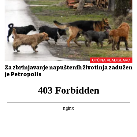
OPĆINA VLADISLAVCI
Za zbrinjavanje napuštenih životinja zadužen
je Petropolis