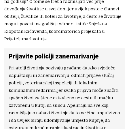
na godišnji". O tome se treba razmišljati već prije
dovođenja životinje u svoj dom, jer uvijek postoje članovi
obitelji, čuvalice ili hoteli za životinje, a često se životinje
mogu i povesti na godišnji odmor - ističe Snježana
Klopotan Kačavenda, koordinatorica projekata u
Prijateljima životinja.
Prijavite policiji zanemarivanje
Prijatelji životinja pozivaju građane da, ako svjedoče
napuštanju ili zanemarivanju, odmah prijave slučaj
policiji, veterinarskoj inspekciji ili lokalnim
komunalnim redarima, jer svaka prijava može značiti
spašen život za štene ostavljeno uz cestu ili mačku
zatvorenu u kutiji na suncu. Apeliraju na sve koji
razmišljaju o nabavi životinje da to ne čine impulzivno
i da uvijek biraju udomljivanje umjesto kupnje, da
osiguraju mikročipiranje i kastraciju životinja o