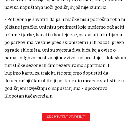
navika napuštanja uoči godišnjih još nije izumrla.
- Potrebno je shvatiti da psi i mačke nisu potrošna roba ni
plišane igračke. Oni nisu predmeti koje možemo odbaciti
u šume i jarke, bacati u kontejnere, ostavljati u kutijama
po parkovima, vezane pred skloništem ili ih bacati preko
ograde skloništa. Oni su svjesna živa bića koja ovise o
nama i odgovornost za njihov život ne prestaje s dolaskom
turističke sezone ili čim rezerviramo apartman ili
kupimo kartu za trajekt. Ne smijemo dopustiti da
dojučerašnji član obitelji postane dio mračne statistike u
godišnjem izvještaju o napuštanjima - upozorava
Klopotan Kačavenda. n
#NAPUŠTENE ŽIVOTINJE