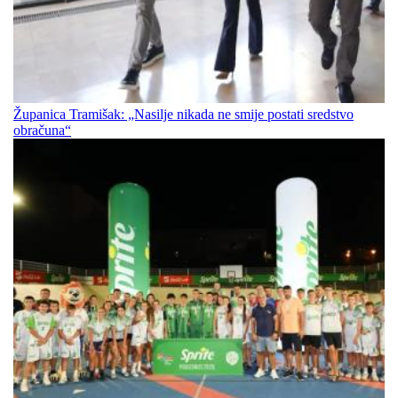
Županica Tramišak: „Nasilje nikada ne smije postati sredstvo
obračuna“