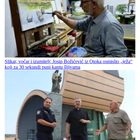
Slikar, voćar i izumitelj: Josip Božićević iz Otoka osmislio „ježa“
koji za 30 sekundi puni kantu šljivama