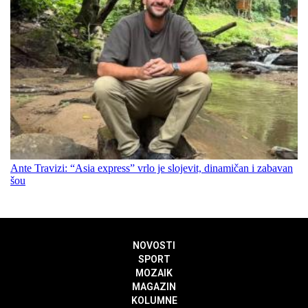
Ante Travizi: “Asia express” vrlo je slojevit, dinamičan i zabavan
šou
NOVOSTI
SPORT
MOZAIK
MAGAZIN
KOLUMNE