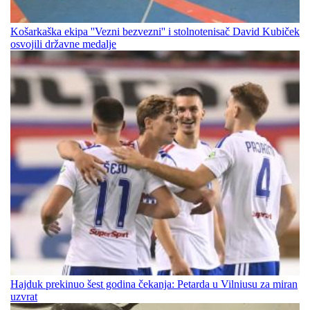
Košarkaška ekipa ''Vezni bezvezni'' i stolnotenisač David Kubiček
osvojili državne medalje
Hajduk prekinuo šest godina čekanja: Petarda u Vilniusu za miran
uzvrat