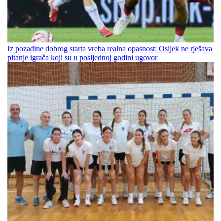
Iz pozadine dobrog starta vreba realna opasnost: Osijek ne rješava
pitanje igrača koji su u posljednoj godini ugovor