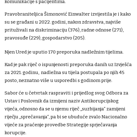
komunikacije s pacijentima.
Pravobraniteljica Šimonović Einwalter izvijestila je i kako
su se građani u 2022. godini, nakon zdravstva, najviše
prituživali na diskriminaciju (376), radne odnose (271),
pravosuđe (229), gospodarstvo (205).
Njen Ured je uputio 170 preporuka nadležnim tijelima.
Kad je pak riječ o ispunjenosti preporuka danih uz Izvješća
za 2021. godinu, nadležna su tijela postupala po njih 45
posto, neznatno više u usporedbi s godinom prije.
Sabor će u četvrtak raspraviti i prijedlog svog Odbora za
Ustav i Poslovnik da izmijeni naziv Antikorupcijskog
vijeća, odnosno da se u njemu riječ „suzbijanja“ zamijeni
riječju „sprečavanja“, pa bi se ubuduće zvalo Nacionalno
vijeće za praćenje provedbe Strategije sprječavanja
korupcije.