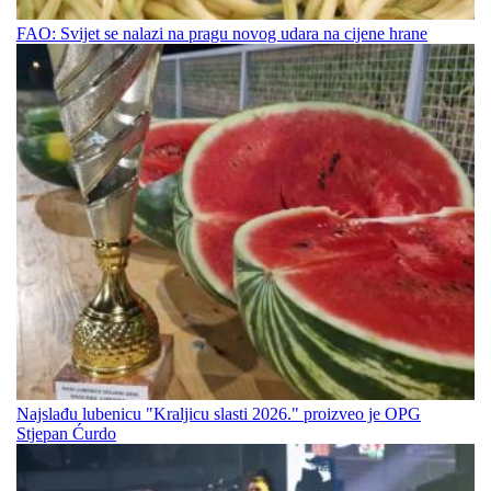
FAO: Svijet se nalazi na pragu novog udara na cijene hrane
Najslađu lubenicu "Kraljicu slasti 2026." proizveo je OPG
Stjepan Ćurdo