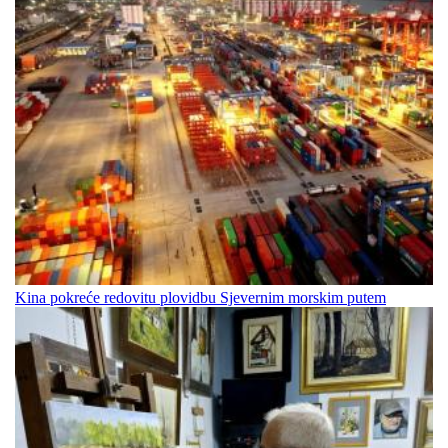
Kina pokreće redovitu plovidbu Sjevernim morskim putem