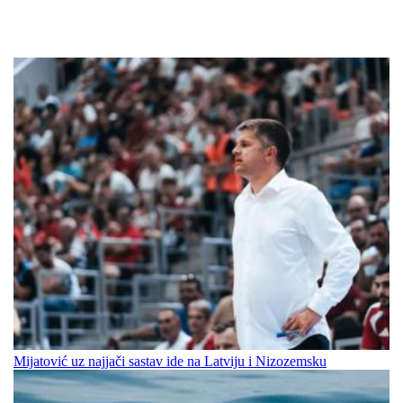
Mijatović uz najjači sastav ide na Latviju i Nizozemsku