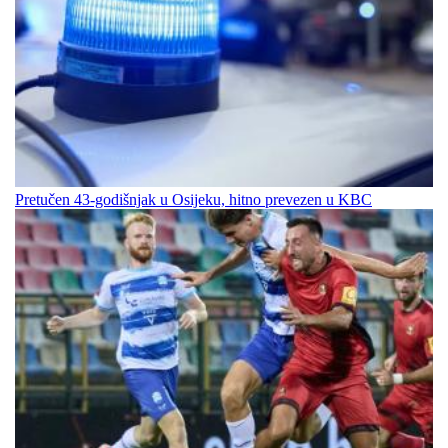
Pretučen 43-godišnjak u Osijeku, hitno prevezen u KBC