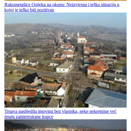
Rukometašice Osijeka na okupu: Neizvjesna i teška situacija u
kojoj je teško biti pozitivan
Trnava naslijedila imovinu bez vlasnika, neke nekretnine već
imaju zainteresirane kupce