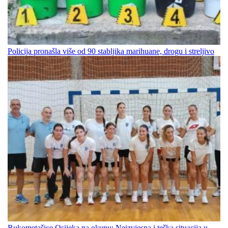
Policija pronašla više od 90 stabljika marihuane, drogu i streljivo
Rukometašice Osijeka na okupu: Neizvjesna i teška situacija u