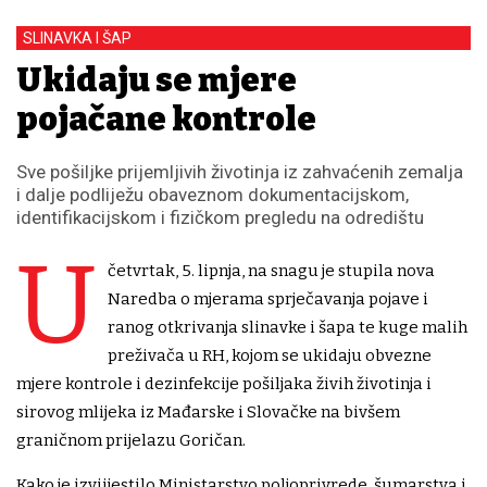
SLINAVKA I ŠAP
Ukidaju se ​mjere
pojačane kontrole
Sve pošiljke prijemljivih životinja iz zahvaćenih zemalja
i dalje podliježu obaveznom dokumentacijskom,
identifikacijskom i fizičkom pregledu na odredištu
U
četvrtak, 5. lipnja, na snagu je stupila nova
Naredba o mjerama sprječavanja pojave i
ranog otkrivanja slinavke i šapa te kuge malih
preživača u RH, kojom se ukidaju obvezne
mjere kontrole i dezinfekcije pošiljaka živih životinja i
sirovog mlijeka iz Mađarske i Slovačke na bivšem
graničnom prijelazu Goričan.
Kako je izviijestilo Ministarstvo poljoprivrede, šumarstva i