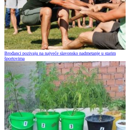
Brođanci pozivaju na najveće slavonsko nadmetanje u starim
športovima