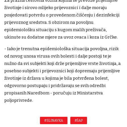
Za prazna cestovna vozila kojima se prevoze prijemljive
životinje i sirovo mlijeko prijevoznici i dalje moraju
posjedovati potvrdu o provedenom čišćenju i dezinfekciji
prijevoznog sredstva. S obzirom na povoljnu
epidemiološku situaciju s kugom malih preživača,
ukinute su dodatne mjere za uvoz ovaca i koza iz Grčke.
- Iako je trenutna epidemiološka situacija povoljna, rizik
od novog unosa virusa ovih bolesti i dalje postoji te je
nužno da svi subjekti koji drže prijemljive vrste životinja, a
posebno subjekti i prijevoznici koji dopremaju prijemljive
životinje iz država u kojima je bila potvrđena bolest,
odgovorno postupaju i pridržavaju se svih odredbi
propisanih Naredbom - poručuju iz Ministarstva
poljoprivrede.
#SLINAVKA
#ŠAP