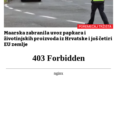
POREMEĆAJ TRŽIŠTA
Mađarska zabranila uvoz papkara i
životinjskih proizvoda iz Hrvatske i još četiri
EU zemlje