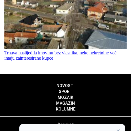
Trnava naslijedila imovinu bez vlasnika, neke nekretnine već
imaju zainteresirane kupce
NOVOSTI
SPORT
MOZAIK
MAGAZIN
KOLUMNE
Marketing
×
Politika privatnosti