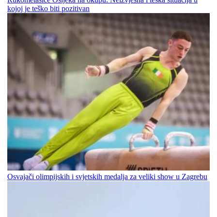
kojoj je teško biti pozitivan
Osvajači olimpijskih i svjetskih medalja za veliki show u Zagrebu