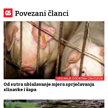
Povezani članci
UKIDANJE DODATNIH ZAHTJEVA
Od sutra ublažavanje mjera sprječavanja
slinavke i šapa