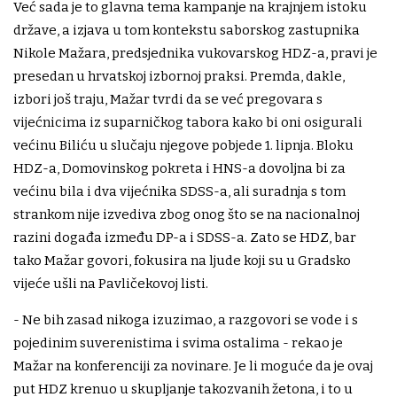
Već sada je to glavna tema kampanje na krajnjem istoku
države, a izjava u tom kontekstu saborskog zastupnika
Nikole Mažara, predsjednika vukovarskog HDZ-a, pravi je
presedan u hrvatskoj izbornoj praksi. Premda, dakle,
izbori još traju, Mažar tvrdi da se već pregovara s
vijećnicima iz suparničkog tabora kako bi oni osigurali
većinu Biliću u slučaju njegove pobjede 1. lipnja. Bloku
HDZ-a, Domovinskog pokreta i HNS-a dovoljna bi za
većinu bila i dva vijećnika SDSS-a, ali suradnja s tom
strankom nije izvediva zbog onog što se na nacionalnoj
razini događa između DP-a i SDSS-a. Zato se HDZ, bar
tako Mažar govori, fokusira na ljude koji su u Gradsko
vijeće ušli na Pavličekovoj listi.
- Ne bih zasad nikoga izuzimao, a razgovori se vode i s
pojedinim suverenistima i svima ostalima - rekao je
Mažar na konferenciji za novinare. Je li moguće da je ovaj
put HDZ krenuo u skupljanje takozvanih žetona, i to u