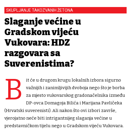
SKUPLJANJE TAKOZVANIH ŽETONA
Slaganje većine u
Gradskom vijeću
Vukovara: HDZ
razgovara sa
Suverenistima?
B
it će u drugom krugu lokalnih izbora sigurno
važnijih i zanimljivijih dvoboja nego što je borba
za mjesto vukovarskog gradonačelnika između
DP-ovca Domagoja Bilića i Marijana Pavličeka
(Hrvatski suverenisti). Ali nakon što ovi izbori završe,
vjerojatno neće biti intrigantnijeg slaganja većine u
predstavničkom tijelu nego u Gradskom vijeću Vukovara.