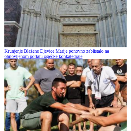
Krunjenje Blažene Djevice Marije ponovno zablistalo na
obnovljenom portalu osječke konkatedrale