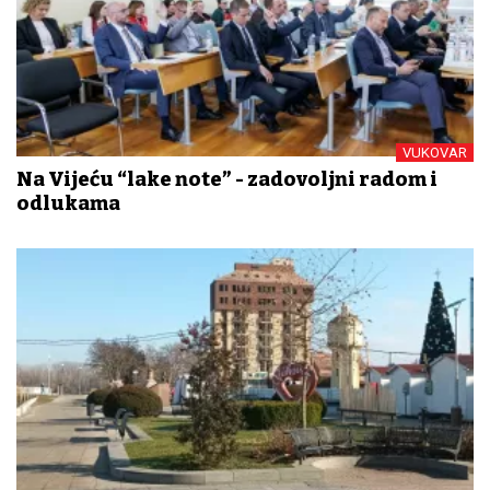
VUKOVAR
Na Vijeću “lake note” - zadovoljni radom i
odlukama