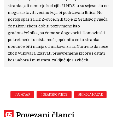
stranku, ali nemir je kod njih. U HDZ-u su svjesni da ne
mogu sastaviti većinu koja bi podržavala Bilića. No
postoji spas za HDZ-ovce, njih troje iz Gradskog vijeća
će nakon izbora dobiti poziv mene kao
gradonačelnika, pa ćemo se dogovoriti. Domovinski
pokret neće tu ništa moći, općenito će ta stranka
ubuduće biti manja od makova zrna. Naravno da neće
zbog Vukovara izazvati prijevremene izbore i ostati
bez Sabora i ministara, zaključuje Pavliček.
#VUKOVAR
#GRADSKO VIJEĆE
#NIKOLA MAŽAR
Povezani članci