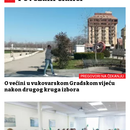
PREGOVORI NA ČEKANJU
O većini u vukovarskom Gradskom vijeću
nakon drugog kruga izbora