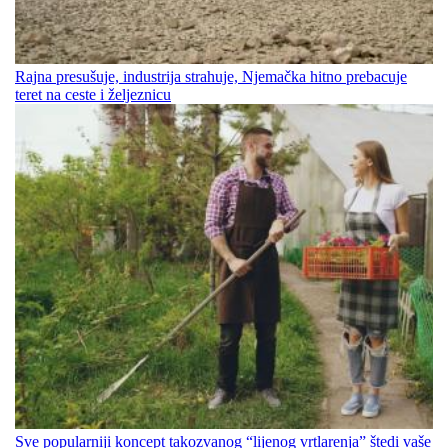
Rajna presušuje, industrija strahuje, Njemačka hitno prebacuje
teret na ceste i željeznicu
Sve popularniji koncept takozvanog “lijenog vrtlarenja” štedi vaše