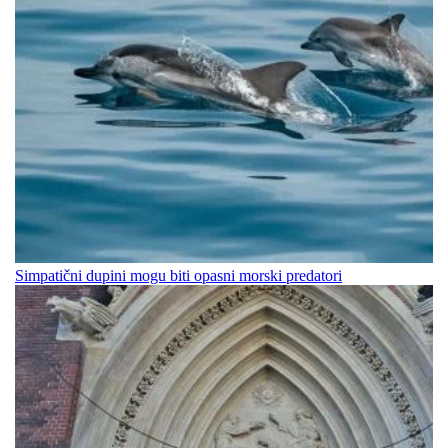
Simpatični dupini mogu biti opasni morski predatori