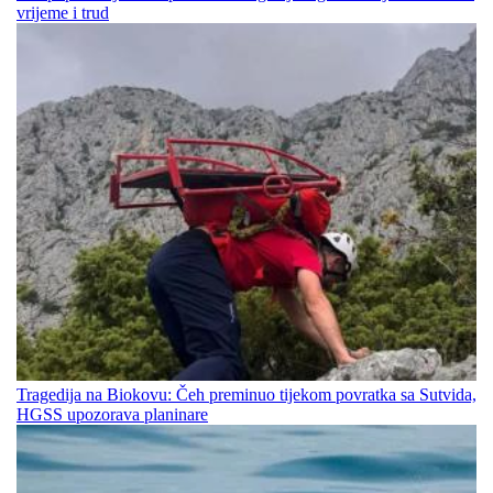
vrijeme i trud
Tragedija na Biokovu: Čeh preminuo tijekom povratka sa Sutvida,
HGSS upozorava planinare