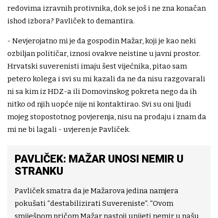
redovima izravnih protivnika, dok se još i ne zna konačan
ishod izbora? Pavliček to demantira.
- Nevjerojatno mi je da gospodin Mažar, koji je kao neki
ozbiljan političar, iznosi ovakve neistine u javni prostor.
Hrvatski suverenisti imaju šest vijećnika, pitao sam
petero kolega i svi su mi kazali da ne da nisu razgovarali
ni sa kim iz HDZ-a ili Domovinskog pokreta nego da ih
nitko od njih uopće nije ni kontaktirao. Svi su oni ljudi
mojeg stopostotnog povjerenja, nisu na prodaju i znam da
mi ne bi lagali - uvjeren je Pavliček.
PAVLIČEK: MAŽAR UNOSI NEMIR U
STRANKU
Pavliček smatra da je Mažarova jedina namjera
pokušati “destabilizirati Suvereniste”. “Ovom
smiješnom pričom Mažar nastoji unijeti nemir u našu