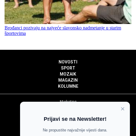
Brođanci pozivaju na najveće slavonsko nadmetanje u starim
športovima
NOVOSTI
SPORT
MOZAIK
MAGAZIN
KOLUMNE
Marketing
×
Politika privatnosti
Politika kolačića
Prijavi se na Newsletter!
Impressum
Pravila prenošenja sadržaja
Ne propustite najvažnije vijesti dana.
Pravila komentiranja