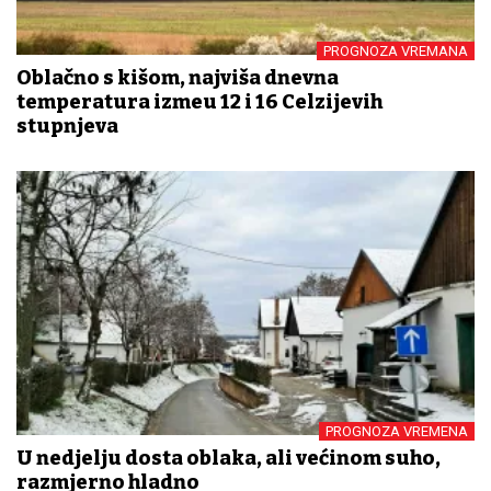
PROGNOZA VREMANA
Oblačno s kišom, najviša dnevna
temperatura između 12 i 16 Celzijevih
stupnjeva
PROGNOZA VREMENA
U nedjelju dosta oblaka, ali većinom suho,
razmjerno hladno