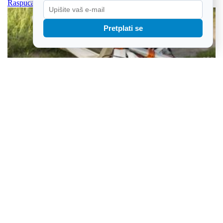
Raspucani i razigrani osječki cunami potopio Rudeš
Pretplati se
Motociklist izgubio život u sudaru s osobnim vozilom