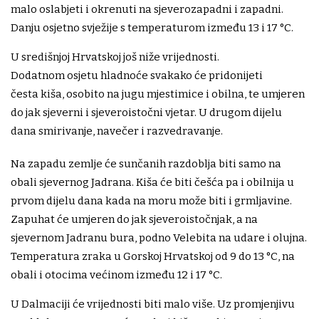
malo oslabjeti i okrenuti na sjeverozapadni i zapadni.
Danju osjetno svježije s temperaturom između 13 i 17 °C.
U središnjoj Hrvatskoj još niže vrijednosti.
Dodatnom osjetu hladnoće svakako će pridonijeti
česta kiša, osobito na jugu mjestimice i obilna, te umjeren
do jak sjeverni i sjeveroistočni vjetar. U drugom dijelu
dana smirivanje, navečer i razvedravanje.
Na zapadu zemlje će sunčanih razdoblja biti samo na
obali sjevernog Jadrana. Kiša će biti češća pa i obilnija u
prvom dijelu dana kada na moru može biti i grmljavine.
Zapuhat će umjeren do jak sjeveroistočnjak, a na
sjevernom Jadranu bura, podno Velebita na udare i olujna.
Temperatura zraka u Gorskoj Hrvatskoj od 9 do 13 °C, na
obali i otocima većinom između 12 i 17 °C.
U Dalmaciji će vrijednosti biti malo više. Uz promjenjivu