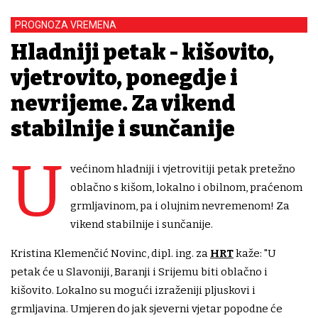
PROGNOZA VREMENA
Hladniji petak - kišovito,
vjetrovito, ponegdje i
nevrijeme. Za vikend
stabilnije i sunčanije
U
većinom hladniji i vjetrovitiji petak pretežno
oblačno s kišom, lokalno i obilnom, praćenom
grmljavinom, pa i olujnim nevremenom! Za
vikend stabilnije i sunčanije.
Kristina Klemenčić Novinc, dipl. ing. za
HRT
kaže: "U
petak će u Slavoniji, Baranji i Srijemu biti oblačno i
kišovito. Lokalno su mogući izraženiji pljuskovi i
grmljavina. Umjeren do jak sjeverni vjetar popodne će