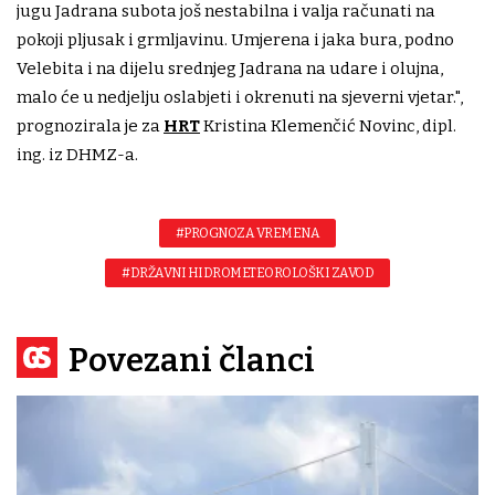
jugu Jadrana subota još nestabilna i valja računati na
pokoji pljusak i grmljavinu. Umjerena i jaka bura, podno
Velebita i na dijelu srednjeg Jadrana na udare i olujna,
malo će u nedjelju oslabjeti i okrenuti na sjeverni vjetar.",
prognozirala je za
HRT
Kristina Klemenčić Novinc, dipl.
ing. iz DHMZ-a.
#PROGNOZA VREMENA
#DRŽAVNI HIDROMETEOROLOŠKI ZAVOD
Povezani članci