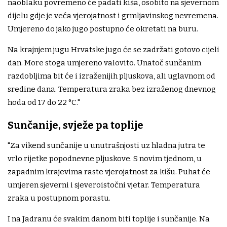
naoblaku povremeno će padati kiša, osobito na sjevernom
dijelu gdje je veća vjerojatnost i grmljavinskog nevremena.
Umjereno do jako jugo postupno će okretati na buru.
Na krajnjem jugu Hrvatske jugo će se zadržati gotovo cijeli
dan. More stoga umjereno valovito. Unatoč sunčanim
razdobljima bit će i izraženijih pljuskova, ali uglavnom od
sredine dana. Temperatura zraka bez izraženog dnevnog
hoda od 17 do 22 °C."
Sunčanije, svježe pa toplije
"Za vikend sunčanije u unutrašnjosti uz hladna jutra te
vrlo rijetke popodnevne pljuskove. S novim tjednom, u
zapadnim krajevima raste vjerojatnost za kišu. Puhat će
umjeren sjeverni i sjeveroistočni vjetar. Temperatura
zraka u postupnom porastu.
I na Jadranu će svakim danom biti toplije i sunčanije. Na