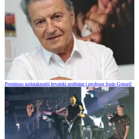
Preminuo najistaknutiji hrvatski pedijatar i profesor Josip Grgurić