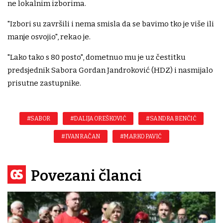
ne lokalnim izborima.
"Izbori su završili i nema smisla da se bavimo tko je više ili
manje osvojio", rekao je.
"Lako tako s 80 posto", dometnuo mu je uz čestitku
predsjednik Sabora Gordan Jandroković (HDZ) i nasmijalo
prisutne zastupnike.
#SABOR
#DALIJA OREŠKOVIĆ
#SANDRA BENČIĆ
#IVAN RAČAN
#MARKO PAVIĆ
Povezani članci