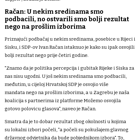
Račan: U nekim sredinama smo
podbacili, no ostvarili smo bolji rezultat
nego na prošlim izborima
Priznajući podbačaj u nekim sredinama, posebice u Rijeci i
Sisku, i SDP-ov Ivan Račan istaknuo je kako su ipak osvojili
bolji rezultat nego prije četiri godine.
"Znamo da je politika percepcija i gubitak Rijeke i Siska za
nas nisu ugodni. U još nekim sredinama smo podbacili,
međutim, u cijeloj Hrvatskoj SDP je osvojio više
mandata nego na prošlim izborima, a u Zagrebu je naša
koalicija s partnerima iz platforme Možemo osvojila
gotovo polovicu glasova", naveo je Račan.
Smatra da je to dobar rezultat zbog okolnosti u kojima
su lokalni izbori počeli, "a počeli su pokušajem glavnog
državnog odvjetnika da bude pobjednikom izbora". To,