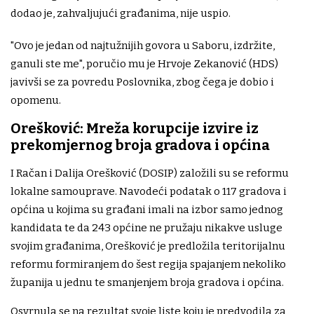
dodao je, zahvaljujući građanima, nije uspio.
"Ovo je jedan od najtužnijih govora u Saboru, izdržite,
ganuli ste me", poručio mu je Hrvoje Zekanović (HDS)
javivši se za povredu Poslovnika, zbog čega je dobio i
opomenu.
Orešković: Mreža korupcije izvire iz
prekomjernog broja gradova i općina
I Račan i Dalija Orešković (DOSIP) založili su se reformu
lokalne samouprave. Navodeći podatak o 117 gradova i
općina u kojima su građani imali na izbor samo jednog
kandidata te da 243 općine ne pružaju nikakve usluge
svojim građanima, Orešković je predložila teritorijalnu
reformu formiranjem do šest regija spajanjem nekoliko
županija u jednu te smanjenjem broja gradova i općina.
Osvrnula se na rezultat svoje liste koju je predvodila za