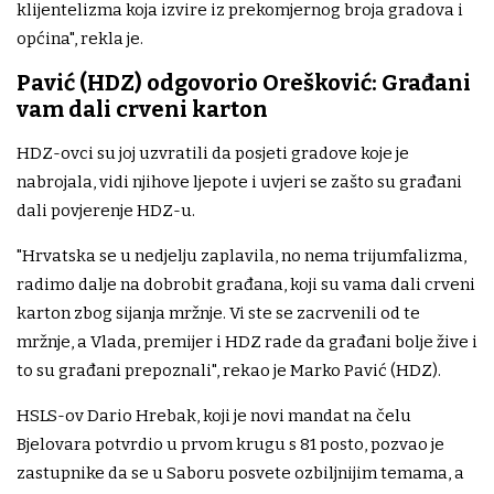
klijentelizma koja izvire iz prekomjernog broja gradova i
općina", rekla je.
Pavić (HDZ) odgovorio Orešković: Građani
vam dali crveni karton
HDZ-ovci su joj uzvratili da posjeti gradove koje je
nabrojala, vidi njihove ljepote i uvjeri se zašto su građani
dali povjerenje HDZ-u.
"Hrvatska se u nedjelju zaplavila, no nema trijumfalizma,
radimo dalje na dobrobit građana, koji su vama dali crveni
karton zbog sijanja mržnje. Vi ste se zacrvenili od te
mržnje, a Vlada, premijer i HDZ rade da građani bolje žive i
to su građani prepoznali", rekao je Marko Pavić (HDZ).
HSLS-ov Dario Hrebak, koji je novi mandat na čelu
Bjelovara potvrdio u prvom krugu s 81 posto, pozvao je
zastupnike da se u Saboru posvete ozbiljnijim temama, a