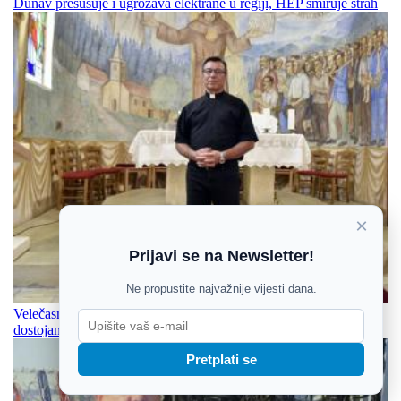
Dunav presušuje i ugrožava elektrane u regiji, HEP smiruje strah
×
Prijavi se na Newsletter!
Ne propustite najvažnije vijesti dana.
Velečasni Stjepan Zeba, sudionik ratnih vremena: Zadržati svoje
dostojanstvo i čuvati svoje, i po cijenu života
Pretplati se