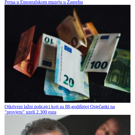
Perua u Etnografskom muzeju u Zagrebu
Otkriveni lažni policajci koji su 88-godišnjoj Osječanki na
"provjeru" uzeli 2.300 eura