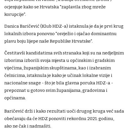
ocjenjuje kako se Hrvatska "zaplavila zbog mreže
korupcije".
Danica Baričević (Klub HDZ-a) istaknula je da je prvi krug
lokalnih izbora ponovno "osvježio i ojačao dominantnu
plavu boju lijepe naše Republike Hrvatske".
Čestitavši kandidatima svih stranaka koji su na nedjeljnim
izborima izborili svoja mjesta u općinskim i gradskim
vijećima, županijskim skupštinama, kao i izabranim
čelnicima, istaknula je kako je učinak lokalne vizije i
nacionalne snage - što je bila glavna poruka HDZ-a -
prepoznat u gotovo svim županijama, gradovima i
općinama.
Baričević drži i kako rezultati uoči drugog kruga već sada
obećavaju da će HDZ ponoviti rekordnu 2021. godinu,
ako ne čak i nadmašiti.