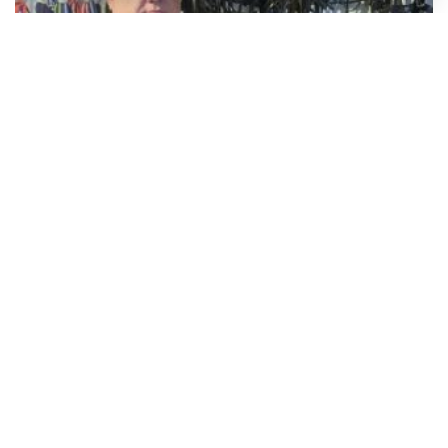
Bez konkurencije u Hrvatskoj: Remenar Velimir Pavlović
posljednji je vinkovački izrađivač ormi