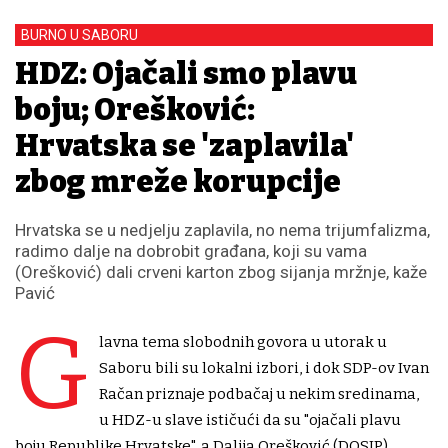
BURNO U SABORU
HDZ: Ojačali smo plavu
boju; Orešković:
Hrvatska se 'zaplavila'
zbog mreže korupcije
Hrvatska se u nedjelju zaplavila, no nema trijumfalizma,
radimo dalje na dobrobit građana, koji su vama
(Orešković) dali crveni karton zbog sijanja mržnje, kaže
Pavić
G
lavna tema slobodnih govora u utorak u
Saboru bili su lokalni izbori, i dok SDP-ov Ivan
Račan priznaje podbačaj u nekim sredinama,
u HDZ-u slave ističući da su "ojačali plavu
boju Republike Hrvatske", a Dalija Orešković (DOSIP)