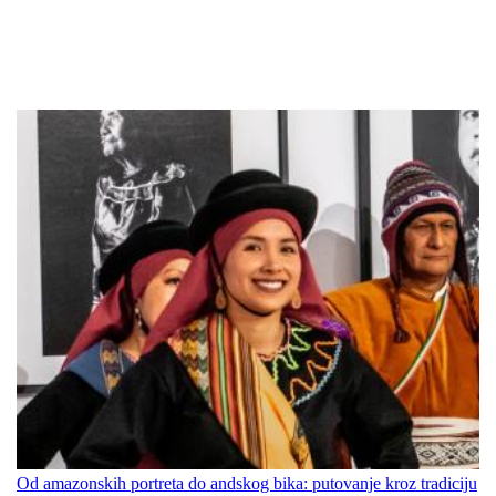
Od amazonskih portreta do andskog bika: putovanje kroz tradiciju