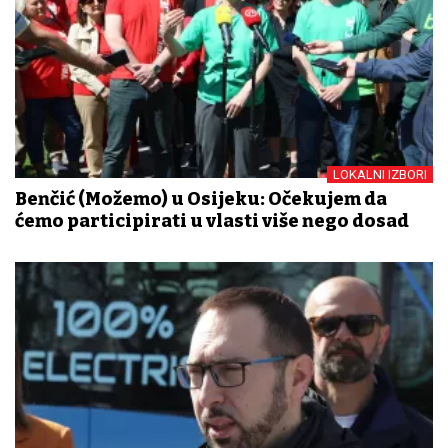
LOKALNI IZBORI
Benčić (Možemo) u Osijeku: Očekujem da
ćemo participirati u vlasti više nego dosad