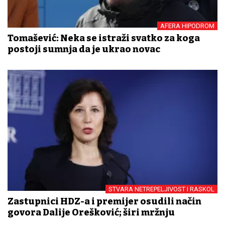
AFERA HIPODROM
Tomašević: Neka se istraži svatko za koga
postoji sumnja da je ukrao novac
STVARA NETREPELJIVOST I RASKOL
Zastupnici HDZ-a i premijer osudili način
govora Dalije Orešković; širi mržnju