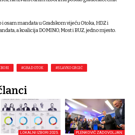
o i osam mandata u Gradskom vijeću Otoka, HDZ i
andata, a koalicija DOMINO, Most i BUZ, jedno mjesto.
ZBORI
#GRAD OTOK
#SLAVKO GRGIĆ
članci
LOKALNI IZBORI 2025.
PLENKOVIĆ ZADOVOLJAN: