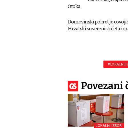
Otoka.
Domovinski pokret je osvoji
Hrvatski suverenisti četiri m
#LOKALNI I
Povezani 
LOKALNI IZBORI