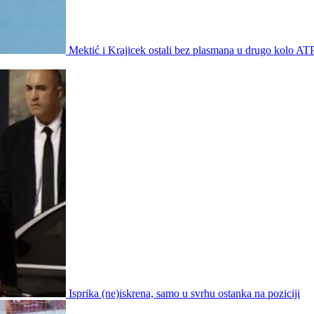
Mektić i Krajicek ostali bez plasmana u drugo kolo AT
Isprika (ne)iskrena, samo u svrhu ostanka na poziciji