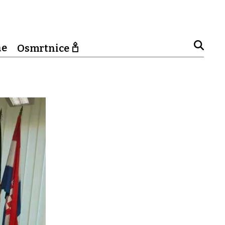
ne
Osmrtnice