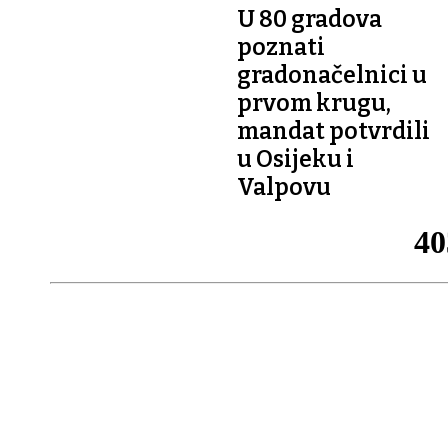
U 80 gradova
poznati
gradonačelnici u
prvom krugu,
mandat potvrdili
u Osijeku i
Valpovu