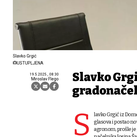
Slavko Grgić
USTUPLJENA
Slavko Grgi
19.5.2025., 08:30
Miroslav Flego
gradonačel
S
lavko Grgić iz Dom
glasova i postao no
agronom, prošle je
načelnika Josipa Š