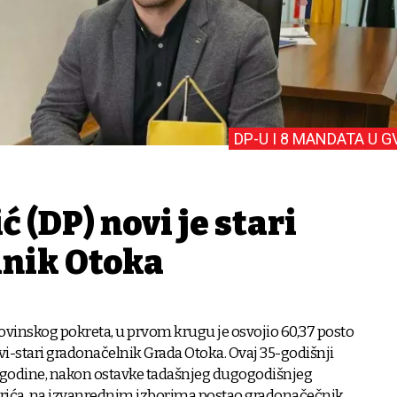
DP-U I 8 MANDATA U G
ć (DP) novi je stari
nik Otoka
ovinskog pokreta, u prvom krugu je osvojio 60,37 posto
vi-stari gradonačelnik Grada Otoka. Ovaj 35-godišnji
 godine, nakon ostavke tadašnjeg dugogodišnjeg
arića, na izvanrednim izborima postao gradonačečnik