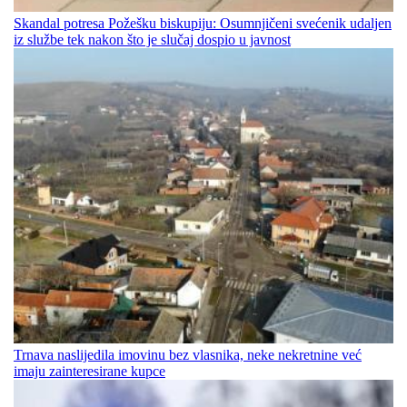
Skandal potresa Požešku biskupiju: Osumnjičeni svećenik udaljen
iz službe tek nakon što je slučaj dospio u javnost
Trnava naslijedila imovinu bez vlasnika, neke nekretnine već
imaju zainteresirane kupce