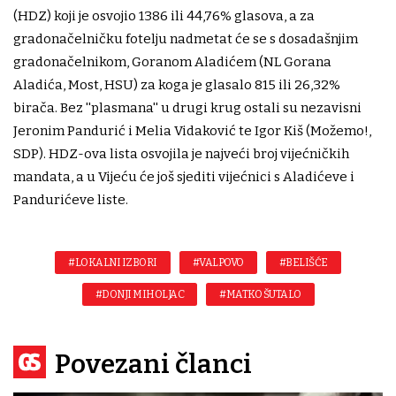
(HDZ) koji je osvojio 1386 ili 44,76% glasova, a za
gradonačelničku fotelju nadmetat će se s dosadašnjim
gradonačelnikom, Goranom Aladićem (NL Gorana
Aladića, Most, HSU) za koga je glasalo 815 ili 26,32%
birača. Bez ''plasmana'' u drugi krug ostali su nezavisni
Jeronim Pandurić i Melia Vidaković te Igor Kiš (Možemo!,
SDP). HDZ-ova lista osvojila je najveći broj vijećničkih
mandata, a u Vijeću će još sjediti vijećnici s Aladićeve i
Pandurićeve liste.
#LOKALNI IZBORI
#VALPOVO
#BELIŠĆE
#DONJI MIHOLJAC
#MATKO ŠUTALO
Povezani članci