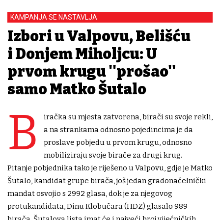
KAMPANJA SE NASTAVLJA
Izbori u Valpovu, Belišću
i Donjem Miholjcu: U
prvom krugu ''prošao''
samo Matko Šutalo
B
iračka su mjesta zatvorena, birači su svoje rekli,
a na strankama odnosno pojedincima je da
proslave pobjedu u prvom krugu, odnosno
mobiliziraju svoje birače za drugi krug.
Pitanje pobjednika tako je riješeno u Valpovu, gdje je Matko
Šutalo, kandidat grupe birača, još jedan gradonačelnički
mandat osvojio s 2992 glasa, dok je za njegovog
protukandidata, Dinu Klobučara (HDZ) glasalo 989
birača. Šutalova lista imat će i najveći broj vijećničkih