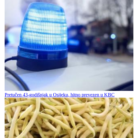
Pretučen 43-godišnjak u Osijeku, hitno prevezen u KBC