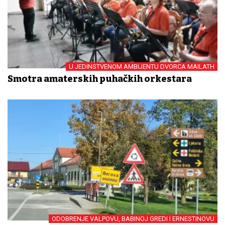
U JEDINSTVENOM AMBIJENTU DVORCA MAILATH
Smotra amaterskih puhačkih orkestara
ODOBRENJE VALPOVU, BABINOJ GREDI I ERNESTINOVU