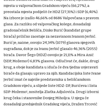
mjesta u valpovačkom Gradskom vijeću (66,27%), a
preostala mjesta podijelit će HDZ (27,31%) i SDP (6,40%).
Na izbore je izašlo 46,66% od 8686 Valpovčana s pravom
glasa. Za razliku od valpovačkog kolege, dosadašnji
gradonačelnik Belišća, Dinko Burić (kandidat grupe
birača) prilično zaostaje za nezavisnom Ivanom Jerbić.
Burić je, naime, osvojio 24,34% (1079) glasova njegovih
sugrađana, dok je za Ivanu Jerbić glasalo 46,36% (2055)
birača. Davor Šego (HDZ) osvojio je 21,11% a Mira Anić
(SDP, Možemo!) 6,83% glasova. Odlučivat će, dakle, drugi
krug, a oboje kandidata u iduća će dva tjedna uvjeravati
birače da glasaju upravo za njih. Kandidacijska liste Ivane
Jerbić imat će najviše predstavnika u belišćanskom
Gradskom vijeću, a slijede liste HDZ-DP, Burićeva i lista
SDP-Možemo!, nositelja Zlatka Adjulovića. Drugi izborni
krug čeka i stanovnike Donjeg Miholjca. U njega će
dosadašnji predsjednik Gradskog vijeća, Dražen Trcović