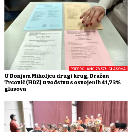
PREBROJANO 78,57% GLASOVA
U Donjem Miholjcu drugi krug, Dražen
Trcović (HDZ) u vodstvu s osvojenih 41,73%
glasova