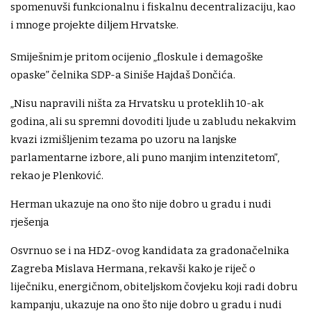
spomenuvši funkcionalnu i fiskalnu decentralizaciju, kao
i mnoge projekte diljem Hrvatske.
Smiješnim je pritom ocijenio „floskule i demagoške
opaske” čelnika SDP-a Siniše Hajdaš Dončića.
„Nisu napravili ništa za Hrvatsku u proteklih 10-ak
godina, ali su spremni dovoditi ljude u zabludu nekakvim
kvazi izmišljenim tezama po uzoru na lanjske
parlamentarne izbore, ali puno manjim intenzitetom”,
rekao je Plenković.
Herman ukazuje na ono što nije dobro u gradu i nudi
rješenja
Osvrnuo se i na HDZ-ovog kandidata za gradonačelnika
Zagreba Mislava Hermana, rekavši kako je riječ o
liječniku, energičnom, obiteljskom čovjeku koji radi dobru
kampanju, ukazuje na ono što nije dobro u gradu i nudi