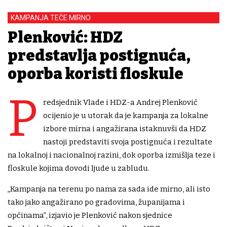
KAMPANJA TEČE MIRNO
Plenković: HDZ
predstavlja postignuća,
oporba koristi floskule
P
redsjednik Vlade i HDZ-a Andrej Plenković
ocijenio je u utorak da je kampanja za lokalne
izbore mirna i angažirana istaknuvši da HDZ
nastoji predstaviti svoja postignuća i rezultate
na lokalnoj i nacionalnoj razini, dok oporba izmišlja teze i
floskule kojima dovodi ljude u zabludu.
„Kampanja na terenu po nama za sada ide mirno, ali isto
tako jako angažirano po gradovima, županijama i
općinama”, izjavio je Plenković nakon sjednice