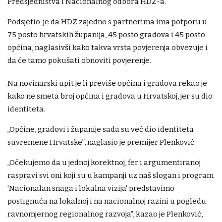
Predsjedništva i Nacionalnog odbora HDZ-a.
Podsjetio je da HDZ zajedno s partnerima ima potporu u
75 posto hrvatskih županija, 45 posto gradova i 45 posto
općina, naglasivši kako takva vrsta povjerenja obvezuje i
da će tamo pokušati obnoviti povjerenje.
Na novinarski upit je li previše općina i gradova rekao je
kako ne smeta broj općina i gradova u Hrvatskoj, jer su dio
identiteta.
„Općine, gradovi i županije sada su već dio identiteta
suvremene Hrvatske”, naglasio je premijer Plenković.
„Očekujemo da u jednoj korektnoj, fer i argumentiranoj
raspravi svi oni koji su u kampanji uz naš slogan i program
'Nacionalan snaga i lokalna vizija' predstavimo
postignuća na lokalnoj i na nacionalnoj razini u pogledu
ravnomjernog regionalnog razvoja”, kazao je Plenković,