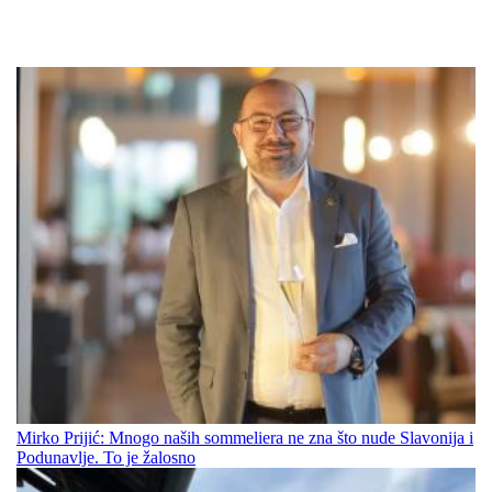
Mirko Prijić: Mnogo naših sommeliera ne zna što nude Slavonija i
Podunavlje. To je žalosno