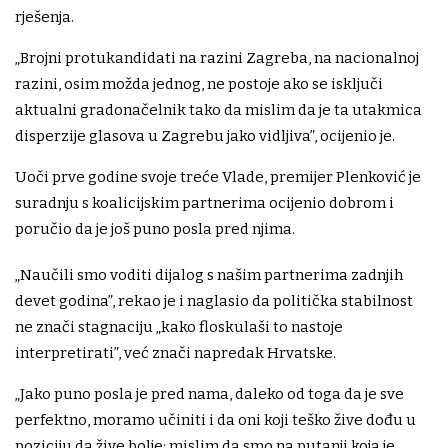
rješenja.
„Brojni protukandidati na razini Zagreba, na nacionalnoj
razini, osim možda jednog, ne postoje ako se isključi
aktualni gradonačelnik tako da mislim da je ta utakmica
disperzije glasova u Zagrebu jako vidljiva”, ocijenio je.
Uoči prve godine svoje treće Vlade, premijer Plenković je
suradnju s koalicijskim partnerima ocijenio dobrom i
poručio da je još puno posla pred njima.
„Naučili smo voditi dijalog s našim partnerima zadnjih
devet godina”, rekao je i naglasio da politička stabilnost
ne znači stagnaciju „kako floskulaši to nastoje
interpretirati”, već znači napredak Hrvatske.
„Jako puno posla je pred nama, daleko od toga da je sve
perfektno, moramo učiniti i da oni koji teško žive dođu u
poziciju da žive bolje; mislim da smo na putanji koja je