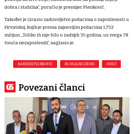
dobra i stabilna”, poručio je premijer Plenković.
Također je izrazio zadovoljstvo podacima o zaposlenosti u
Hrvatskoj, kojih je prema najnovijim podacima 1,752
milijun. „Toliko ih nije bilo u zadnjih 35 godina, uz svega 78
tisuća nezaposlenih”, naglasio je.
#ANDREJ PLENKOVIĆ
#LOKALNI IZBORI
#HDZ
Povezani članci