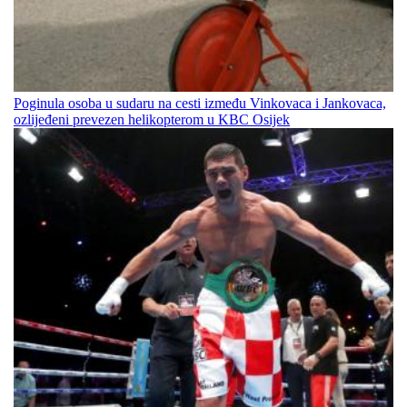
Poginula osoba u sudaru na cesti između Vinkovaca i Jankovaca,
ozlijeđeni prevezen helikopterom u KBC Osijek