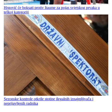
Hrgović će boksati protiv Itaume za pojas svjetskog prvaka u
teškoj kategoriji
Sezonske kontrole otkrile stotine ilegalnih iznajmljivača i
neprijavljenih radnika