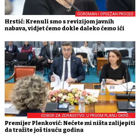
OGROMAN I OPSEŽAN PROCES
Hrstić: Krenuli smo s revizijom javnih
nabava, vidjet ćemo dokle daleko ćemo ići
ODBOR ZA ZDRAVSTVO: U PRVOM PLANU OKRŠAJ
PREMIJERA I OPORBE
Premijer Plenković: Nećete mi ništa zalijepiti
da tražite još tisuću godina