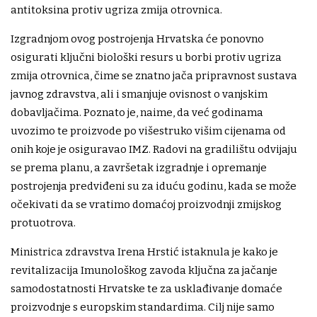
antitoksina protiv ugriza zmija otrovnica.
Izgradnjom ovog postrojenja Hrvatska će ponovno
osigurati ključni biološki resurs u borbi protiv ugriza
zmija otrovnica, čime se znatno jača pripravnost sustava
javnog zdravstva, ali i smanjuje ovisnost o vanjskim
dobavljačima. Poznato je, naime, da već godinama
uvozimo te proizvode po višestruko višim cijenama od
onih koje je osiguravao IMZ. Radovi na gradilištu odvijaju
se prema planu, a završetak izgradnje i opremanje
postrojenja predviđeni su za iduću godinu, kada se može
očekivati da se vratimo domaćoj proizvodnji zmijskog
protuotrova.
Ministrica zdravstva Irena Hrstić istaknula je kako je
revitalizacija Imunološkog zavoda ključna za jačanje
samodostatnosti Hrvatske te za usklađivanje domaće
proizvodnje s europskim standardima. Cilj nije samo