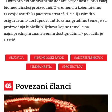
- Ovim projektom stvaramo dodanu vrijednost u hrvatskoj
biomedicinskoj proizvodnji. U vremenu u kojem živimo
razvoj vlastitih kapaciteta strateški je cilj. Osim što
osiguravamo dostupnost antitoksina, gradimo temelje za
proizvodnju bioloških lijekova koji se temelje na
najnaprednijim znanstvenim dostignućima - poručila je
Hrstić.
#RUGVICA
#IMUNOLOŠKI ZAVOD
#ANDREJ PLENKOVIĆ
#IRENA HRSTIĆ
#PROTUOTROV
Povezani članci