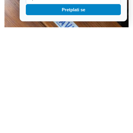
Pretplati se
Sezonske kontrole otkrile stotine ilegalnih iznajmljivača i
neprijavljenih radnika