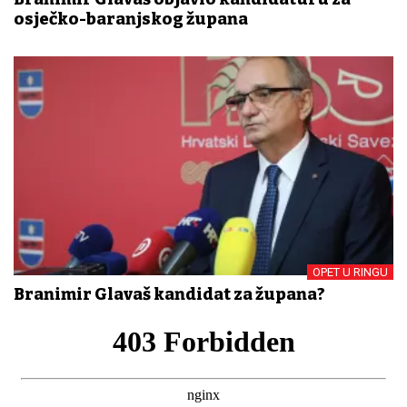
osječko-baranjskog župana
OPET U RINGU
Branimir Glavaš kandidat za župana?