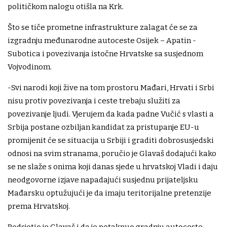
političkom nalogu otišla na Krk.
Što se tiče prometne infrastrukture zalagat će se za
izgradnju međunarodne autoceste Osijek – Apatin -
Subotica i povezivanja istočne Hrvatske sa susjednom
Vojvodinom.
-Svi narodi koji žive na tom prostoru Mađari, Hrvati i Srbi
nisu protiv povezivanja i ceste trebaju služiti za
povezivanje ljudi. Vjerujem da kada padne Vučić s vlasti a
Srbija postane ozbiljan kandidat za pristupanje EU-u
promijenit će se situacija u Srbiji i graditi dobrosusjedski
odnosi na svim stranama, poručio je Glavaš dodajući kako
se ne slaže s onima koji danas sjede u hrvatskoj Vladi i daju
neodgovorne izjave napadajući susjednu prijateljsku
Mađarsku optužujući je da imaju teritorijalne pretenzije
prema Hrvatskoj.