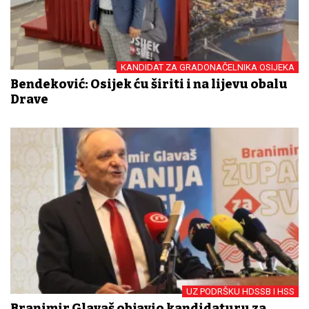
KANDIDAT ZA GRADONAČELNIKA OSIJEKA
Bendeković: Osijek ću širiti i na lijevu obalu
Drave
UZ PODRŠKU HDSSB I HSS
Branimir Glavaš objavio kandidaturu za