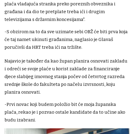
plaća vladajuća stranka preko poreznih obveznika i
građana i da dio te pretplate treba ići i drugim
televizijama s državnim koncesijama".
-S obzirom na to da sve uzimate sebi OBŽ će biti prva koja
će taj namet ukinuti građanima, naglasio je Glavaš
poručivši da HRT treba ići na tržište.
Najavio je također da kao župan planira osnovati zakladu
i odreći se svoje plaće u korist zaklade za financiranje
djece slabijeg imovnog stanja počev od četvrtog razreda
srednje škole do fakulteta po načelu izvrsnosti, koju
planira osnovati.
-Prvi novac koji budem položio bit će moja županska
plaća, rekao je i pozvao ostale kandidate da to učine ako
budu izabrani.