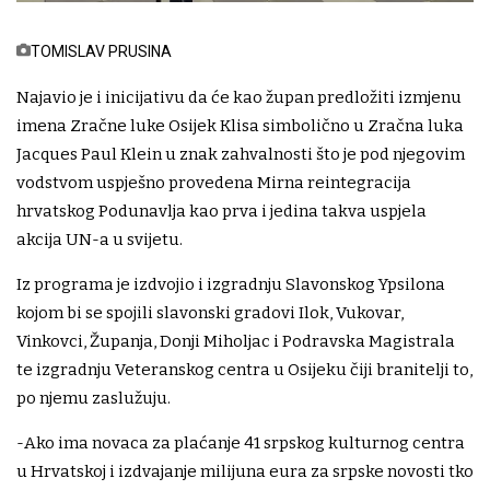
TOMISLAV PRUSINA
Najavio je i inicijativu da će kao župan predložiti izmjenu
imena Zračne luke Osijek Klisa simbolično u Zračna luka
Jacques Paul Klein u znak zahvalnosti što je pod njegovim
vodstvom uspješno provedena Mirna reintegracija
hrvatskog Podunavlja kao prva i jedina takva uspjela
akcija UN-a u svijetu.
Iz programa je izdvojio i izgradnju Slavonskog Ypsilona
kojom bi se spojili slavonski gradovi Ilok, Vukovar,
Vinkovci, Županja, Donji Miholjac i Podravska Magistrala
te izgradnju Veteranskog centra u Osijeku čiji branitelji to,
po njemu zaslužuju.
-Ako ima novaca za plaćanje 41 srpskog kulturnog centra
u Hrvatskoj i izdvajanje milijuna eura za srpske novosti tko