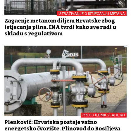
ISTRAŽIVANJE O ISTJECANJU METANA
Zagađenje metanom diljem Hrvatske zbog
istjecanja plina. INA tvrdi kako sve radi u
skladu s regulativom
PREDSJEDNIK VLADE RH
Plenković: Hrvatska postaje važno
energetsko čvorište. Plinovod do Bosiljeva