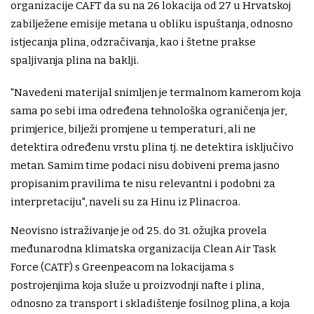
organizacije CAFT da su na 26 lokacija od 27 u Hrvatskoj
zabilježene emisije metana u obliku ispuštanja, odnosno
istjecanja plina, odzračivanja, kao i štetne prakse
spaljivanja plina na baklji.
"Navedeni materijal snimljen je termalnom kamerom koja
sama po sebi ima određena tehnološka ograničenja jer,
primjerice, bilježi promjene u temperaturi, ali ne
detektira određenu vrstu plina tj. ne detektira isključivo
metan. Samim time podaci nisu dobiveni prema jasno
propisanim pravilima te nisu relevantni i podobni za
interpretaciju", naveli su za Hinu iz Plinacroa.
Neovisno istraživanje je od 25. do 31. ožujka provela
međunarodna klimatska organizacija Clean Air Task
Force (CATF) s Greenpeacom na lokacijama s
postrojenjima koja služe u proizvodnji nafte i plina,
odnosno za transport i skladištenje fosilnog plina, a koja