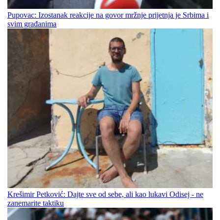
Pupovac: Izostanak reakcije na govor mržnje prijetnja je Srbima i
svim građanima
Krešimir Petković: Dajte sve od sebe, ali kao lukavi Odisej - ne
zanemarite taktiku