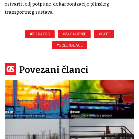
ostvariti cilj potpune dekarbonizacije plinskog
transportnog sustava.
#PLINACRO
#ZAGAĐENJE
#CATF
#GREENPEACE
Povezani članci