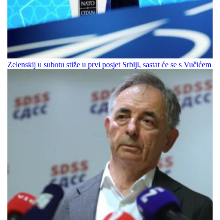
Zelenskij u subotu stiže u prvi posjet Srbiji, sastat će se s Vučićem