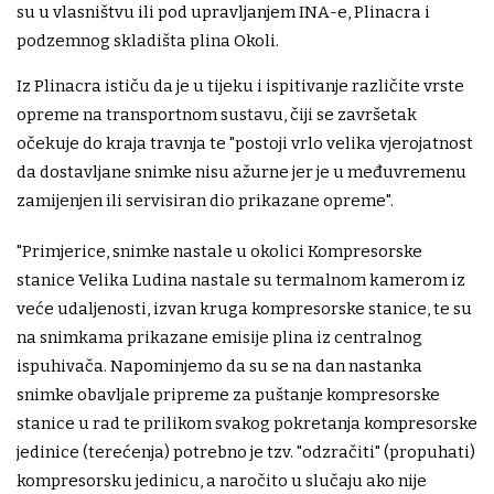
su u vlasništvu ili pod upravljanjem INA-e, Plinacra i
podzemnog skladišta plina Okoli.
Iz Plinacra ističu da je u tijeku i ispitivanje različite vrste
opreme na transportnom sustavu, čiji se završetak
očekuje do kraja travnja te "postoji vrlo velika vjerojatnost
da dostavljane snimke nisu ažurne jer je u međuvremenu
zamijenjen ili servisiran dio prikazane opreme".
"Primjerice, snimke nastale u okolici Kompresorske
stanice Velika Ludina nastale su termalnom kamerom iz
veće udaljenosti, izvan kruga kompresorske stanice, te su
na snimkama prikazane emisije plina iz centralnog
ispuhivača. Napominjemo da su se na dan nastanka
snimke obavljale pripreme za puštanje kompresorske
stanice u rad te prilikom svakog pokretanja kompresorske
jedinice (terećenja) potrebno je tzv. "odzračiti" (propuhati)
kompresorsku jedinicu, a naročito u slučaju ako nije