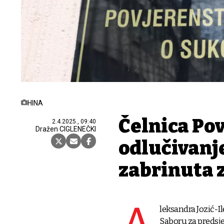
HINA
Čelnica Po
2.4.2025., 09:40
Dražen CIGLENEČKI
odlučivanj
zabrinuta 
leksandra Jozić-I
Saboru za predsje