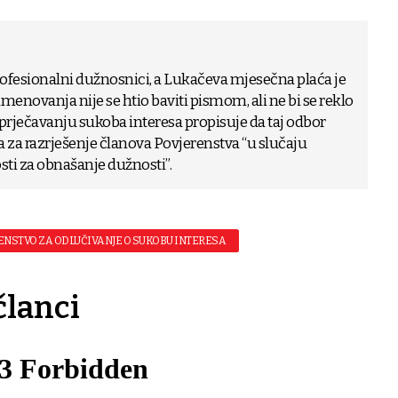
ofesionalni dužnosnici, a Lukačeva mjesečna plaća je
imenovanja nije se htio baviti pismom, ali ne bi se reklo
sprječavanju sukoba interesa propisuje da taj odbor
a za razrješenje članova Povjerenstva “u slučaju
ti za obnašanje dužnosti”.
ENSTVO ZA ODLUČIVANJE O SUKOBU INTERESA
članci