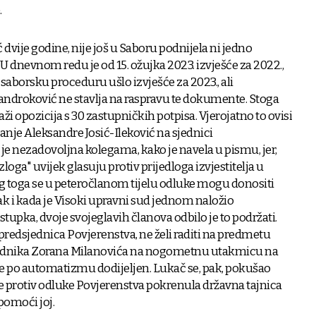
.
 dvije godine, nije još u Saboru podnijela ni jedno
 U dnevnom redu je od 15. ožujka 2023. izvješće za 2022.,
 saborsku proceduru ušlo izvješće za 2023., ali
androković ne stavlja na raspravu te dokumente. Stoga
ži opozicija s 30 zastupničkih potpisa. Vjerojatno to ovisi
anje Aleksandre Josić-Ileković na sjednici
je nezadovoljna kolegama, kako je navela u pismu, jer,
loga" uvijek glasuju protiv prijedloga izvjestitelja u
toga se u peteročlanom tijelu odluke mogu donositi
Čak i kada je Visoki upravni sud jednom naložio
upka, dvoje svojeglavih članova odbilo je to podržati.
predsjednica Povjerenstva, ne želi raditi na predmetu
ednika Zorana Milanovića na nogometnu utakmicu na
 je po automatizmu dodijeljen. Lukač se, pak, pokušao
 je protiv odluke Povjerenstva pokrenula državna tajnica
pomoći joj.