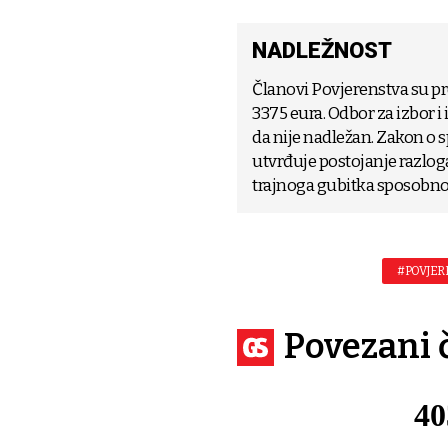
NADLEŽNOST
Članovi Povjerenstva su pr
3375 eura. Odbor za izbor i 
da nije nadležan. Zakon o 
utvrđuje postojanje razlog
trajnoga gubitka sposobnos
#POVJER
Povezani 