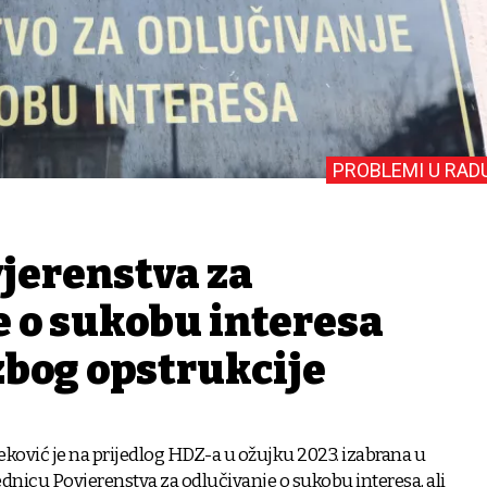
PROBLEMI U RAD
vjerenstva za
e o sukobu interesa
zbog opstrukcije
leković je na prijedlog HDZ-a u ožujku 2023. izabrana u
dnicu Povjerenstva za odlučivanje o sukobu interesa, ali