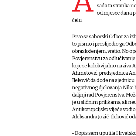
A
sada ta stranka n
od mjesec dana po
čelu.
Prvo se saborski Odbor za iz
to pismo i proslijedio ga Odbo
obrazloženjem, vratio. No op
Povjerenstvu za odlučivanje 
koje se kolokvijalno naziva 
Ahmetović, predsjednica Anti
Ileković da dođe na sjednicu 
negativnog djelovanja Nike N
daljnji rad Povjerenstva. Mo
je u sličnim prilikama, ali 
Antikorupcijsko vijeće vodio 
Aleksandra Jozić-Ileković odaz
- Dopis sam uputila Hrvatsko