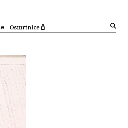
ne
Osmrtnice