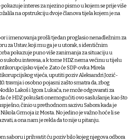
e pokazuje interes za njezino pismo u kojem se prije više
žalila na opstrukciju dvoje članova tijela kojem je na
bor i imenovanja prošli tjedan proglasio nenadležnim za
ru za Ustav, koji mu ga je u utorak, s identičnim
orba pokazuje puno više zanimanja za situaciju u
o sukobu interesa, a k tome HDZ nema većinu u tijelu
Antikorupcijsko vijeće. Zato će SDP-ovka Mirela
korupcijskog vijeća, uputiti poziv Aleksandri Jozić-
10. travnja i osobno pojasni zašto smatra da, zbog
odilo Lakoš i Igora Lukača, ne može odgovarati za
žda će HDZ pokušati onemogućiti ovo saslušanje, kao što
neuspješno, činio u prethodnom sazivu Sabora kada je
Nikola Grmoja iz Mosta. No jedino je važno hoće li se
vati, a ona nam je rekla da to nije u pitanju.
m saboru i prihvatit ću poziv bilo kojeg njegova odbora