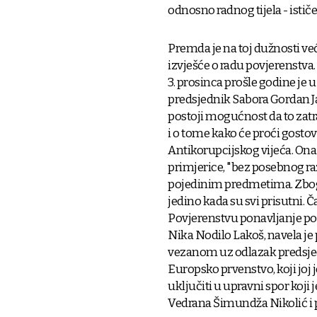
odnosno radnog tijela - ističe
Premda je na toj dužnosti već
izvješće o radu povjerenstva.
3. prosinca prošle godine je u
predsjednik Sabora Gordan J
postoji mogućnost da to zatra
i o tome kako će proći gostov
Antikorupcijskog vijeća. Ona 
primjerice, "bez posebnog raz
pojedinim predmetima. Zbog 
jedino kada su svi prisutni. 
Povjerenstvu ponavljanje post
Nika Nodilo Lakoš, navela je 
vezanom uz odlazak predsj
Europsko prvenstvo, koji joj
uključiti u upravni spor koji
Vedrana Šimundža Nikolić i 