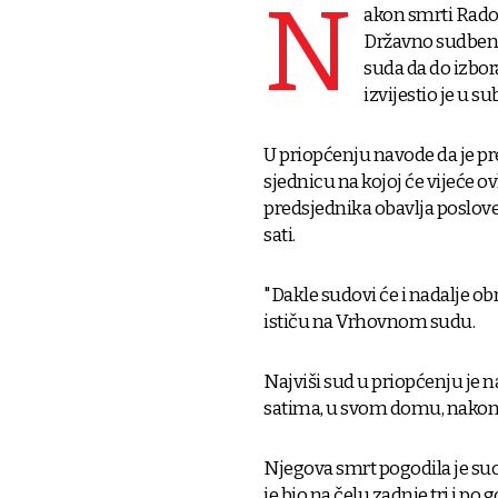
N
akon smrti Rado
Državno sudbeno 
suda da do izbor
izvijestio je u s
U priopćenju navode da je p
sjednicu na kojoj će vijeće 
predsjednika obavlja poslove
sati.
"Dakle sudovi će i nadalje o
ističu na Vrhovnom sudu.
Najviši sud u priopćenju je 
satima, u svom domu, nakon du
Njegova smrt pogodila je suc
je bio na čelu zadnje tri i po