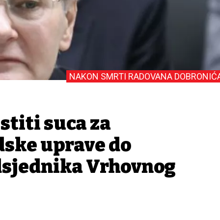
NAKON SMRTI RADOVANA DOBRONIĆ
stiti suca za
dske uprave do
dsjednika Vrhovnog