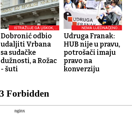
ISTRAŽUJE GA USKOK, A
NEMA UJEDNAČENOG
ON I DALJE MOŽE SUDITI
PRAVNOG SHVAĆANJA
Dobronić odbio
Udruga Franak:
DRUGIMA
udaljiti Vrbana
HUB nije u pravu,
sa sudačke
potrošači imaju
dužnosti, a Rožac
pravo na
- šuti
konverziju