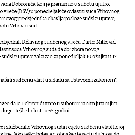
vana Dobronića, koji je preminuo u subotu ujutro,
vijeće (DSV) u ponedjeljak će ovlastiti suca Vrhovnog
a novog predsjednika obavlja poslove sudske uprave,
ubotu Vrhovni sud.
redsjednik Državnog sudbenog vijeća, Darko Milković,
ovlastit suca Vrhovnog suda da do izbora novog
 sudske uprave zakazao za ponedjeljak 10. ožujka u 12
bnašati sudbenu vlast u skladu sa Ustavom i zakonom",
naveo da je Dobronić umro u subotu u ranim jutarnjim
ge i teške bolesti, u 65. godini.
e i službenike Vrhovnog suda i cijelu sudbenu vlast kojoj
 godine. Iako teško bolestan, obnašao je svoju dužnost do