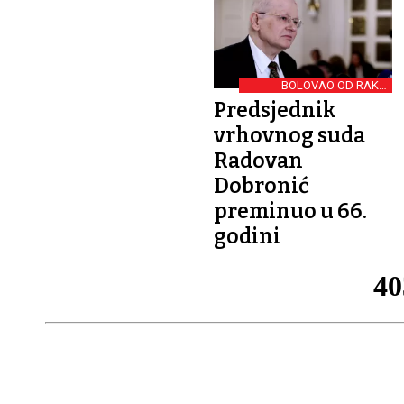
BOLOVAO OD RAKA
PROSTATE
Predsjednik
vrhovnog suda
Radovan
Dobronić
preminuo u 66.
godini