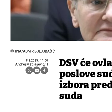
HINA/ADMIR BULJUBAŠIĆ
DSV će ovla
8.3.2025., 11:00
Andrej Matijašević/H
poslove su
izbora pre
suda