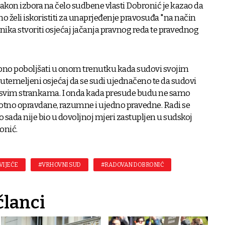
kon izbora na čelo sudbene vlasti Dobronić je kazao da
 želi iskoristiti za unaprjeđenje pravosuđa "na način
nika stvoriti osjećaj jačanja pravnog reda te pravednog
upno poboljšati u onom trenutku kada sudovi svojim
utemeljeni osjećaj da se sudi ujednačeno te da sudovi
 svim strankama. I onda kada presude budu ne samo
votno opravdane, razumne i ujedno pravedne. Radi se
o sada nije bio u dovoljnoj mjeri zastupljen u sudskoj
onić.
VIJEĆE
#VRHOVNI SUD
#RADOVAN DOBRONIĆ
članci