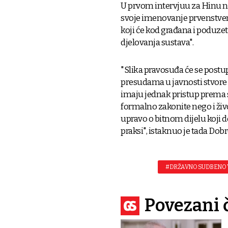
U prvom intervjuu za Hinu na
svoje imenovanje prvenstveno
koji će kod građana i poduzet
djelovanja sustava".
"Slika pravosuđa će se post
presudama u javnosti stvore 
imaju jednak pristup prema
formalno zakonite nego i ži
upravo o bitnom dijelu koji d
praksi", istaknuo je tada Dobr
#DRŽAVNO SUDBENO 
Povezani 