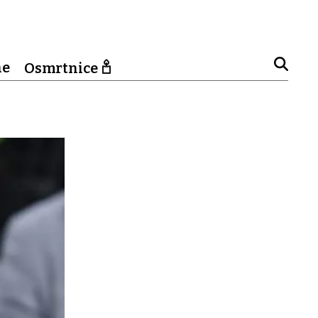
ne
Osmrtnice