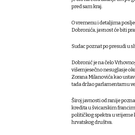
pred sam kraj.
O vremenu i detaljima poslje
Dobronića, javnost će biti 
Sudac poznat po presudi u s
Dobronić je na čelo Vrhovno
višemjesečno nesuglasje ok
Zorana Milanovića kao ustavn
tada držao parlamentarnu ve
Široj javnosti od ranije pozna
kredita u švicarskim franci
političkog spektra u vrijeme
hrvatskog društva.