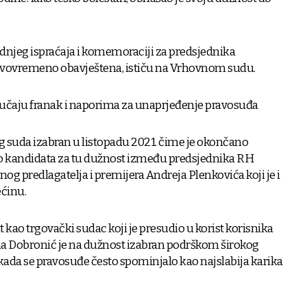
dnjeg ispraćaja i komemoraciji za predsjednika
pravovremeno obavještena, ističu na Vrhovnom sudu.
lučaju franak i naporima za unaprjeđenje pravosuđa
g suda izabran u listopadu 2021. čime je okončano
o kandidata za tu dužnost između predsjednika RH
og predlagatelja i premijera Andreja Plenkovića koji je i
ćinu.
t kao trgovački sudac koji je presudio u korist korisnika
ma Dobronić je na dužnost izabran podrškom širokog
 kada se pravosuđe često spominjalo kao najslabija karika