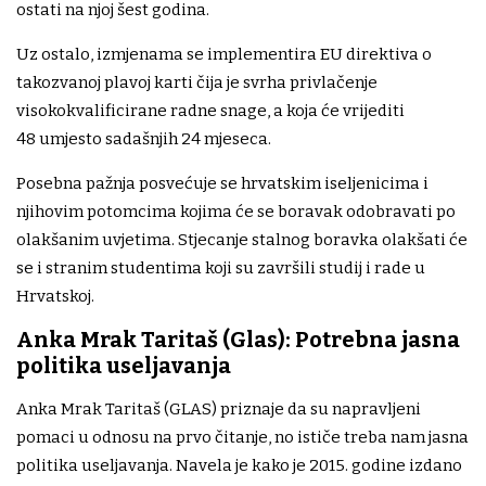
ostati na njoj šest godina.
Uz ostalo, izmjenama se implementira EU direktiva o
takozvanoj plavoj karti čija je svrha privlačenje
visokokvalificirane radne snage, a koja će vrijediti
48 umjesto sadašnjih 24 mjeseca.
Posebna pažnja posvećuje se hrvatskim iseljenicima i
njihovim potomcima kojima će se boravak odobravati po
olakšanim uvjetima. Stjecanje stalnog boravka olakšati će
se i stranim studentima koji su završili studij i rade u
Hrvatskoj.
Anka Mrak Taritaš (Glas): Potrebna jasna
politika useljavanja
Anka Mrak Taritaš (GLAS) priznaje da su napravljeni
pomaci u odnosu na prvo čitanje, no ističe treba nam jasna
politika useljavanja. Navela je kako je 2015. godine izdano