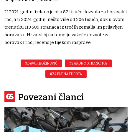
U 2021. godini izdano je oko 82 tisuće dozvola za boravak i
rad, a u 2024. godini nešto više od 206 tisuća, dok u ovom
trenutku 113.589 stranaca iz trećih zemalja im prijavljen
boravak u Hrvatskoj na temelju važeće dozvole za
boravak i rad, rečeno je tijekom rasprave.
#DAVOR BOŽINOVIĆ
#ZAKON O STRANCIMA
#ZAPADNA EUROPA
Povezani članci