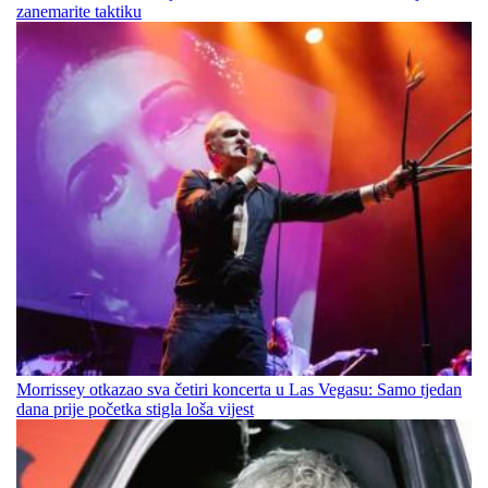
zanemarite taktiku
Morrissey otkazao sva četiri koncerta u Las Vegasu: Samo tjedan
dana prije početka stigla loša vijest