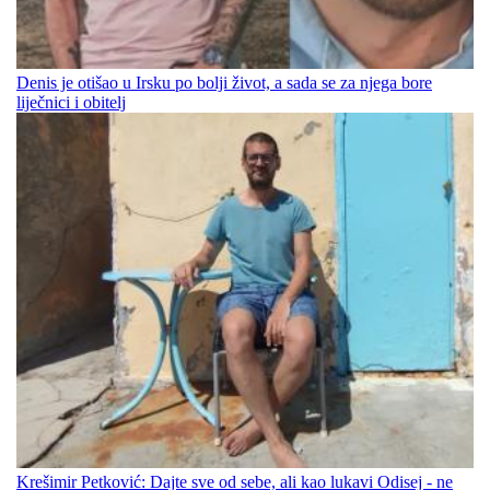
Denis je otišao u Irsku po bolji život, a sada se za njega bore
liječnici i obitelj
Krešimir Petković: Dajte sve od sebe, ali kao lukavi Odisej - ne