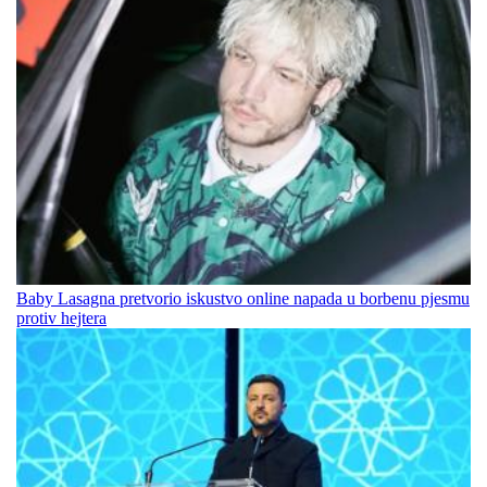
Baby Lasagna pretvorio iskustvo online napada u borbenu pjesmu
protiv hejtera