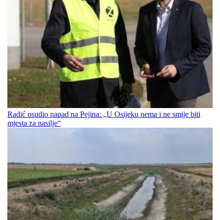
Radić osudio napad na Pejina: „U Osijeku nema i ne smije biti
mjesta za nasilje“