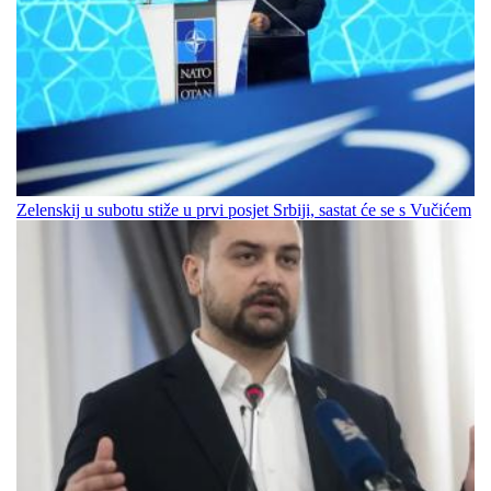
Zelenskij u subotu stiže u prvi posjet Srbiji, sastat će se s Vučićem