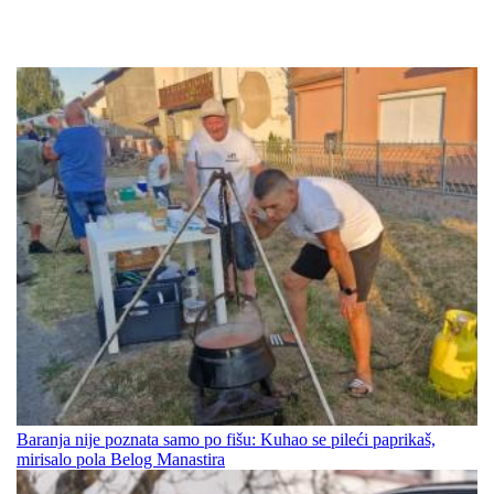
Baranja nije poznata samo po fišu: Kuhao se pileći paprikaš,
mirisalo pola Belog Manastira