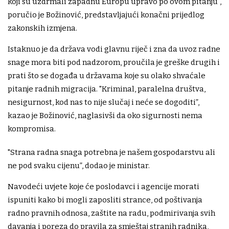
koji su uzdrmali zapadnu Europu upravo po ovom pitanju",
poručio je Božinović, predstavljajući konačni prijedlog
zakonskih izmjena.
Istaknuo je da država vodi glavnu riječ i zna da uvoz radne
snage mora biti pod nadzorom, proučila je greške drugih i
prati što se događa u državama koje su olako shvaćale
pitanje radnih migracija. "Kriminal, paralelna društva,
nesigurnost, kod nas to nije slučaj i neće se dogoditi”,
kazao je Božinović, naglasivši da oko sigurnosti nema
kompromisa.
"Strana radna snaga potrebna je našem gospodarstvu ali
ne pod svaku cijenu”, dodao je ministar.
Navodeći uvjete koje će poslodavci i agencije morati
ispuniti kako bi mogli zaposliti strance, od poštivanja
radno pravnih odnosa, zaštite na radu, podmirivanja svih
davanja i poreza do pravila za smještaj stranih radnika,