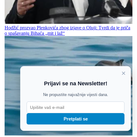
Hodžić prozvao Plenkovića zbog izjave o Oluji: Tvrdi da je priča
o spašavanju Bihaća „mit i laž“
×
Prijavi se na Newsletter!
Ne propustite najvažnije vijesti dana.
Pretplati se