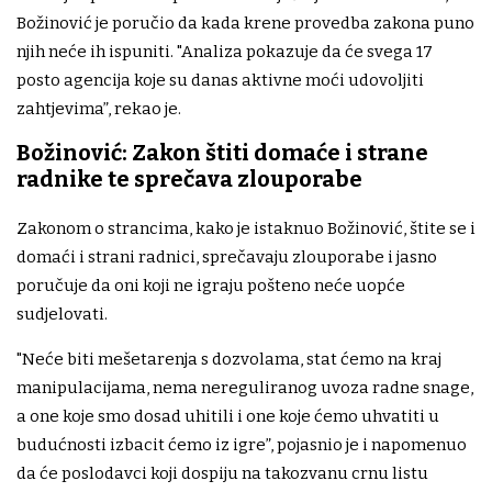
Božinović je poručio da kada krene provedba zakona puno
njih neće ih ispuniti. "Analiza pokazuje da će svega 17
posto agencija koje su danas aktivne moći udovoljiti
zahtjevima”, rekao je.
Božinović: Zakon štiti domaće i strane
radnike te sprečava zlouporabe
Zakonom o strancima, kako je istaknuo Božinović, štite se i
domaći i strani radnici, sprečavaju zlouporabe i jasno
poručuje da oni koji ne igraju pošteno neće uopće
sudjelovati.
"Neće biti mešetarenja s dozvolama, stat ćemo na kraj
manipulacijama, nema nereguliranog uvoza radne snage,
a one koje smo dosad uhitili i one koje ćemo uhvatiti u
budućnosti izbacit ćemo iz igre”, pojasnio je i napomenuo
da će poslodavci koji dospiju na takozvanu crnu listu