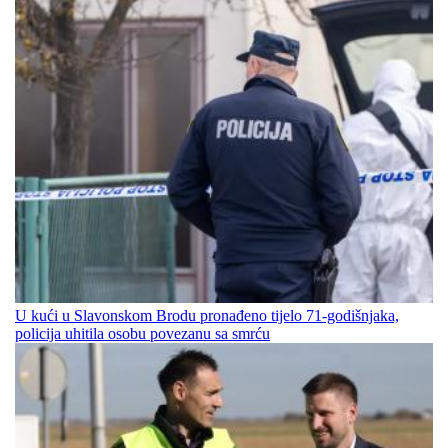
U kući u Slavonskom Brodu pronađeno tijelo 71-godišnjaka,
policija uhitila osobu povezanu sa smrću