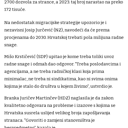
2700 dozvola za strance, a 2023. taj broj narastao na preko
172 tisuće.
Na nedostatak migracijske strategije upozorio je i
nezavisni Josip Jurčević (NZ), navodeći da će prema
procjenama do 2030. Hrvatskoj trebati pola milijuna radne
snage.
Mišo Krstičević (SDP) upitao je kome treba toliki uvoz
radne snage i odmah dao odgovor. "Treba poslodavcima i
agencijama, a ne treba radničkoj klasi koja prima
minimalac, ne treba ni sindikatima, kao ni svima onima
kojima je stalo do društva u kojem živimo”, ustvrdio je.
Branka Juričev Martinčev (HDZ) naglasila je da zakon
kvalitetno odgovara na probleme i izazove s kojima se
Hrvatska susrela uslijed velikog broja zapošljavanja
stranaca. "Govoriti o zamjeni stanovništva je
bespredmetno”, kazala je.