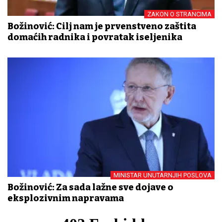
ZAKON O STRANCIMA
Božinović: Cilj nam je prvenstveno zaštita
domaćih radnika i povratak iseljenika
MINISTAR UNUTARNJIH POSLOVA
Božinović: Za sada lažne sve dojave o
eksplozivnim napravama