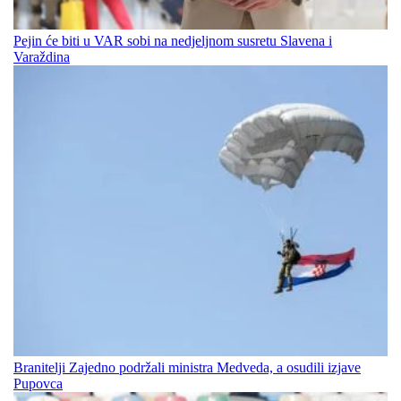
Pejin će biti u VAR sobi na nedjeljnom susretu Slavena i
Varaždina
Branitelji Zajedno podržali ministra Medveda, a osudili izjave
Pupovca