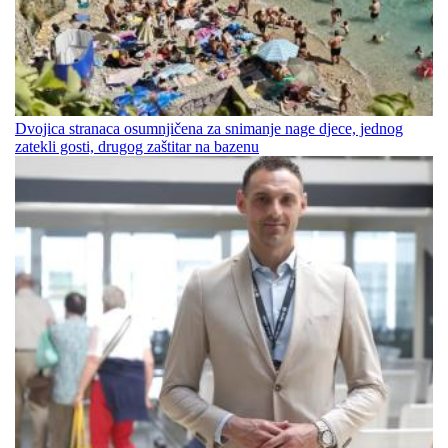
Dvojica stranaca osumnjičena za snimanje nage djece, jednog
zatekli gosti, drugog zaštitar na bazenu