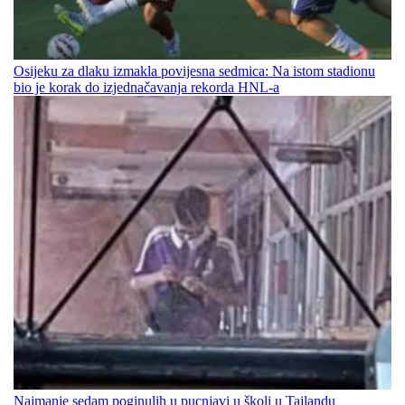
Osijeku za dlaku izmakla povijesna sedmica: Na istom stadionu
bio je korak do izjednačavanja rekorda HNL-a
Najmanje sedam poginulih u pucnjavi u školi u Tajlandu