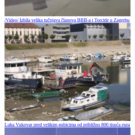
/Video/ Izbila velika tučnjava članova BBB-a i Torcide u Zagrebu
Luka Vukovar pred velikim gubicima od približno 800 tisuća eura