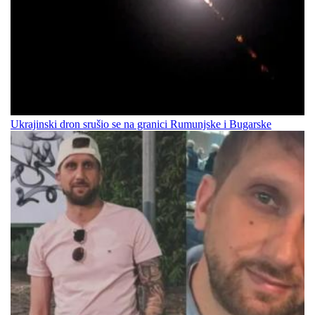
Ukrajinski dron srušio se na granici Rumunjske i Bugarske