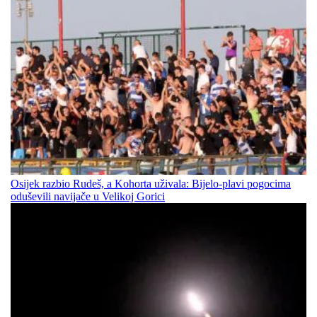
Osijek razbio Rudeš, a Kohorta uživala: Bijelo-plavi pogocima
oduševili navijače u Velikoj Gorici