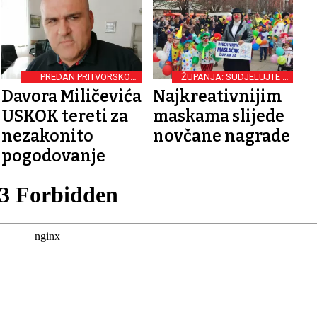
PREDAN PRITVORSKOM
ŽUPANJA: SUDJELUJTE U
NADZORNIKU
POKLADNOJ POVORCI
Davora Miličevića
Najkreativnijim
USKOK tereti za
maskama slijede
nezakonito
novčane nagrade
pogodovanje