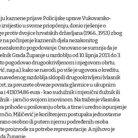
lju kaznene prijave Policijske uprave Vukovarsko-
e izvijestio u svome priopćenju, donio rješenje o
e protiv dvojice hrvatskih državljana (1966., 1953.) zbog
na počinjenje kaznenih djela nezakonitog
 nezakonito pogodovanje. Osnovano se sumnja da je
lnik Grada Županje u razdoblju od 10. lipnja 2013. do 3.
nito pogodovao drugookrivljenom i njegovom obrtu.
ć, nap.a.), kako se navodi, po više je ugovora o kreditu,
 navedenog razdoblja sklopili drugookrivljeni (vlasnik
 obrt, za preuzete obveze povrata glavnice u ukupnim
 i 413.034,86 eura - kao sudužnik i mjenični dužnik ili
užnik - jamčio svojom imovinom. Na traženje vlasnika
ra prihode u poslovanju obrta, a time i uredno ispunjenje
jamčio, Miličević je korištenjem postupaka jednostavne
irano osobno ili putem njemu podređenih osoba
 proizvode za potrebe reprezentacije. A njihovo je
ada Županje.