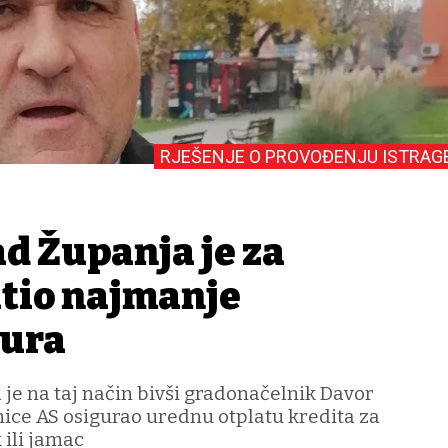
RJEŠENJE O PROVOĐENJU ISTRAG
d Županja je za
atio najmanje
eura
je na taj način bivši gradonačelnik Davor
nice AS osigurao urednu otplatu kredita za
 ili jamac