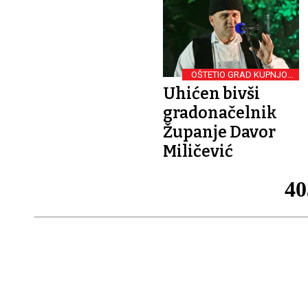
OŠTETIO GRAD KUPNJOM
KULENA?
Uhićen bivši
gradonačelnik
Županje Davor
Miličević