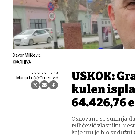
Davor Miličević
ARHIVA
USKOK: Gra
7.2.2025., 09:08
Marija Lešić Omerović
kulen ispl
64.426,76 
Osnovano se sumnja da 
Miličević vlasniku Mes
koje mu je bio sudužnik