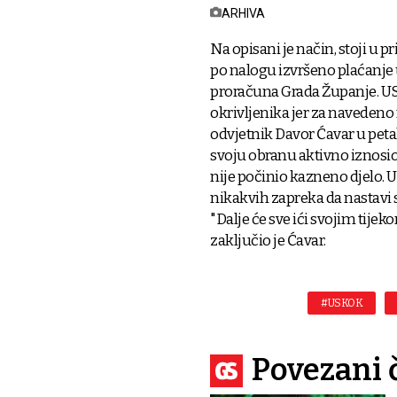
ARHIVA
Na opisani je način, stoji u
po nalogu izvršeno plaćanje
proračuna Grada Županje. USK
okrivljenika jer za navedeno
odvjetnik Davor Ćavar u peta
svoju obranu aktivno iznosio, 
nije počinio kazneno djelo. U
nikakvih zapreka da nastavi s
"Dalje će sve ići svojim tijek
zaključio je Ćavar.
#USKOK
Povezani 