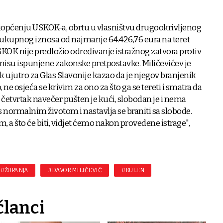
 priopćenju USKOK-a, obrtu u vlasništvu drugookrivljenog
 ukupnog iznosa od najmanje 64.426,76 eura na teret
OK nije predložio određivanje istražnog zatvora protiv
 nisu ispunjene zakonske pretpostavke. Miličevićev je
k ujutro za Glas Slavonije kazao da je njegov branjenik
ne osjeća se krivim za ono za što ga se tereti i smatra da
 četvrtak navečer pušten je kući, slobodan je i nema
 normalnim životom i nastavlja se braniti sa slobode.
om, a što će biti, vidjet ćemo nakon provedene istrage",
#ŽUPANJA
#DAVOR MILIČEVIĆ
#KULEN
članci