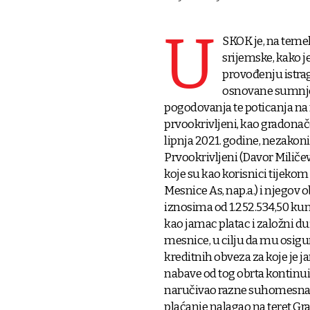
U
SKOK je, na teme
srijemske, kako j
provođenju istrag
osnovane sumnje 
pogodovanja te poticanja na
prvookrivljeni, kao gradonače
lipnja 2021. godine, nezako
Prvookrivljeni (Davor Miličevi
koje su kao korisnici tijekom
Mesnice As, nap.a.) i njegov
iznosima od 1.252.534,50 kuna
kao jamac platac i založni d
mesnice, u cilju da mu osigu
kreditnih obveza za koje je 
nabave od tog obrta kontinu
naručivao razne suhomesnate
plaćanje nalagao na teret Gr