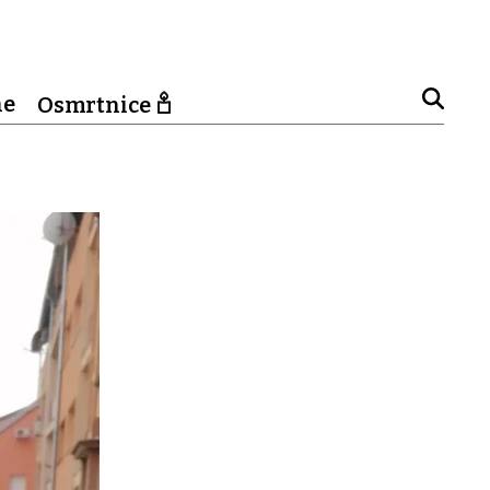
ne
Osmrtnice