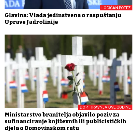
LOGIČAN POTEZ
Glavina: Vlada jedinstvena o raspuštanju
Uprave Jadrolinije
DO 4. TRAVNJA OVE GODINE
Ministarstvo branitelja objavilo poziv za
sufinanciranje književnih ili publicističkih
djela o Domovinskom ratu