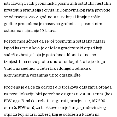
istraživanja radi pronalaska posmrtnih ostataka nestalih
hrvatskih branitelja i civila iz Domovinskog rata provode
se od travnja 2022. godine, a u svibnju i lipnju prošle
godine pronađena je masovna grobnica s posmrtnim
ostacima najmanje 10 žrtava.
Postoji mogućnost da se još posmrtnih ostataka nalazi
ispod kazete u kojoj je odložen građevinski otpad koji
sadrži azbest, a koju je potrebno ukloniti odnosno
izmjestiti na novu plohu unutar odlagališta te je stoga
Vlada na sjednici u četvrtak i donijela odluku o
aktivnostima vezanima uz to odlagalište.
Procjena je da će za odvoz i dio troškova odlaganja otpada
na novu lokaciju biti potrebno osigurati 290.000 eura (bez
PDV-a), a Fond će trebati osigurati, procjena je, 167.500
eura (s PDV-om), za troškove izmještanja građevinskog
otpada koji sadrži azbest, koji je odložen u kazeti na