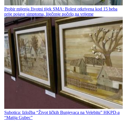
Probir mijenja životni tijek SMA: Bolest otkrivena kod 15 beba
prije pojave simptoma, liječenje počelo na vrijeme
Subotica: Izložba “Život ličkih Bunjevaca na Velebitu” HKPD-a
“Matija Gubec”