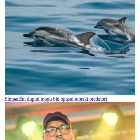
Simpatični dupini mogu biti opasni morski predatori