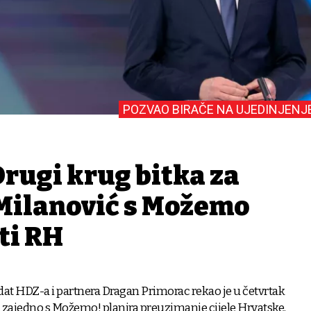
POZVAO BIRAČE NA UJEDINJENJ
rugi krug bitka za
Milanović s Možemo
ti RH
dat HDZ-a i partnera Dragan Primorac rekao je u četvrtak
 zajedno s Možemo! planira preuzimanje cijele Hrvatske,