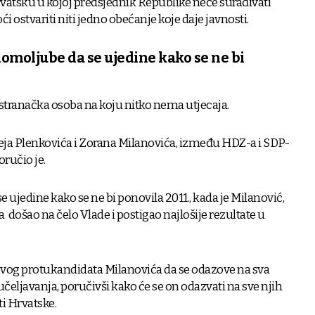
rvatsku u kojoj predsjednik Republike neće surađivati
 ostvariti niti jedno obećanje koje daje javnosti.
omoljube da se ujedine kako se ne bi
estranačka osoba na koju nitko nema utjecaja.
eja Plenkovića i Zorana Milanovića, između HDZ-a i SDP-
poručio je.
 ujedine kako se ne bi ponovila 2011., kada je Milanović,
došao na čelo Vlade i postigao najlošije rezultate u
svog protukandidata Milanovića da se odazove na sva
sučeljavanja, poručivši kako će se on odazvati na sve njih
i Hrvatske.