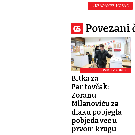
#DRAGAN PRIMORAC
Povezani 
OSMI IZBORI ZA
PREDSJEDNIKA REPUBLIKE
Bitka za
Pantovčak:
Zoranu
Milanoviću za
dlaku pobjegla
pobjeda već u
prvom krugu