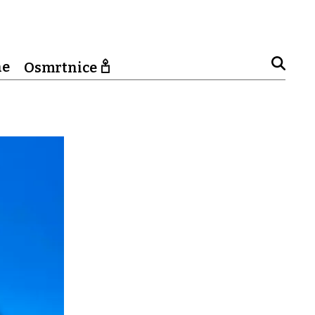
ne
Osmrtnice