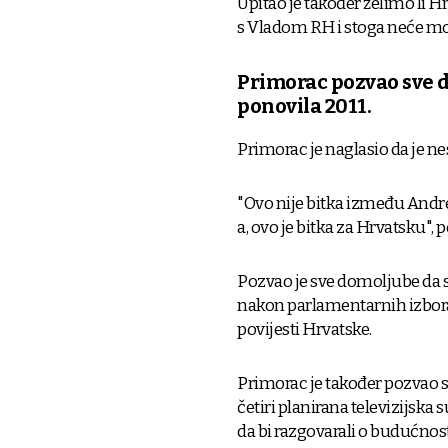
Upitao je također želimo li H
s Vladom RH i stoga neće moći
Primorac pozvao sve d
ponovila 2011.
Primorac je naglasio da je n
"Ovo nije bitka između Andr
a, ovo je bitka za Hrvatsku", 
Pozvao je sve domoljube da se
nakon parlamentarnih izbora 
povijesti Hrvatske.
Primorac je također pozvao 
četiri planirana televizijska 
da bi razgovarali o budućnost