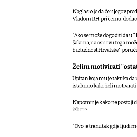
Naglasio je da će njegov pre
Vladom RH, pri čemu, dodao je
"Ako se može dogoditi da u Hr
šalama, na osnovu toga može 
budućnost Hrvatske", poruči
Želim motivirati "osta
Upitan koja mu je taktika da
istaknuo kako želi motivirati
Napominje kako ne postoji dr
izbore.
"Ovo je trenutak gdje ljudi mo