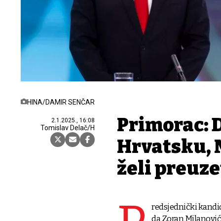
HINA/DAMIR SENČAR
Primorac: D
2.1.2025., 16:08
Tomislav Delač/H
Hrvatsku, 
želi preuze
redsjednički kandi
da Zoran Milanović