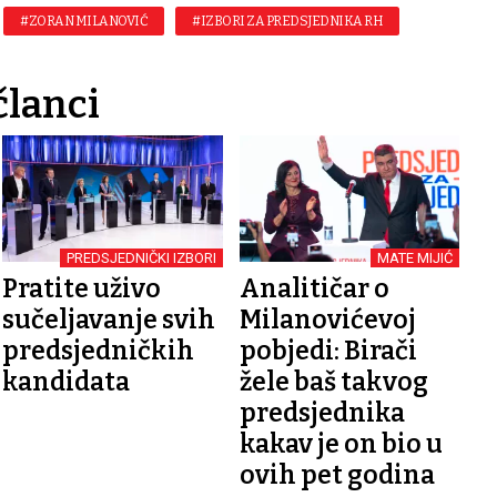
#ZORAN MILANOVIĆ
#IZBORI ZA PREDSJEDNIKA RH
članci
PREDSJEDNIČKI IZBORI
MATE MIJIĆ
Pratite uživo
Analitičar o
sučeljavanje svih
Milanovićevoj
predsjedničkih
pobjedi: Birači
kandidata
žele baš takvog
predsjednika
kakav je on bio u
ovih pet godina