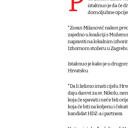
P
istaknuo je da će dr
domoljubne opcije d
"Zoran Milanović nakon prvog 
zajedno u koaliciji s Možemo!
napraviti na lokalnim izbori
Izbornom stožeru u Zagrebu
Istaknuo je kako je u drugom 
Hrvatsku.
"Da li želimo imati cijelu H
daju darovi za sv. Nikolu, nem
koja će spavati i neće biti o
koja će biti na koljenu i čeka
kandidat HDZ-a i partnera.