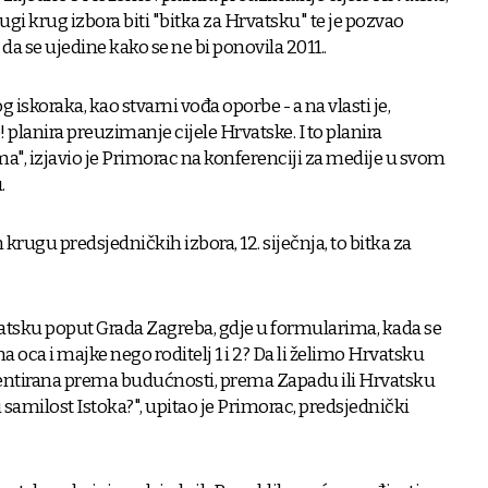
ugi krug izbora biti "bitka za Hrvatsku" te je pozvao
a se ujedine kako se ne bi ponovila 2011..
iskoraka, kao stvarni vođa oporbe - a na vlasti je,
 planira preuzimanje cijele Hrvatske. I to planira
ma", izjavio je Primorac na konferenciji za medije u svom
.
krugu predsjedničkih izbora, 12. siječnja, to bitka za
rvatsku poput Grada Zagreba, gdje u formularima, kada se
a oca i majke nego roditelj 1 i 2? Da li želimo Hrvatsku
rijentirana prema budućnosti, prema Zapadu ili Hrvatsku
ti samilost Istoka?", upitao je Primorac, predsjednički