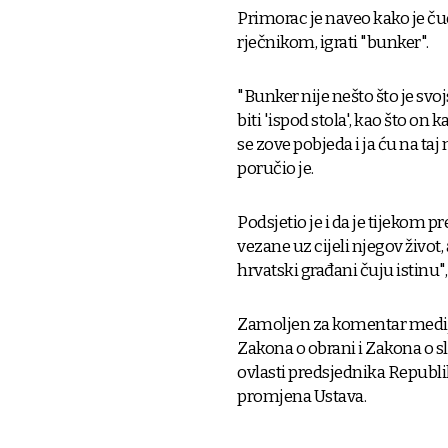
Primorac je naveo kako je 
rječnikom, igrati "bunker".
"Bunker nije nešto što je sv
biti 'ispod stola', kao što on
se zove pobjeda i ja ću na taj 
poručio je.
Podsjetio je i da je tijekom
vezane uz cijeli njegov život,
hrvatski građani čuju istinu"
Zamoljen za komentar medijs
Zakona o obrani i Zakona o s
ovlasti predsjednika Republi
promjena Ustava.