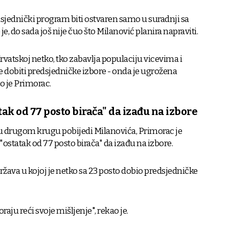
dsjednički program biti ostvaren samo u suradnji sa
, do sada još nije čuo što Milanović planira napraviti.
vatskoj netko, tko zabavlja populaciju vicevima i
dobiti predsjedničke izbore - onda je ugrožena
o je Primorac.
tak od 77 posto birača" da izađu na izbore
 u drugom krugu pobijedi Milanovića, Primorac je
 "ostatak od 77 posto birača" da izađu na izbore.
žava u kojoj je netko sa 23 posto dobio predsjedničke
raju reći svoje mišljenje", rekao je.