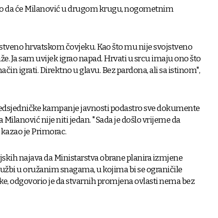
čuo da će Milanović u drugom krugu, nogometnim
ojstveno hrvatskom čovjeku. Kao što mu nije svojstveno
 kaže. Ja sam uvijek igrao napad. Hrvati u srcu imaju ono što
način igrati. Direktno u glavu. Bez pardona, ali sa istinom",
 predsjedničke kampanje javnosti podastro sve dokumente
 a Milanović nije niti jedan. "Sada je došlo vrijeme da
, kazao je Primorac.
kih najava da Ministarstva obrane planira izmjene
lužbi u oružanim snagama, u kojima bi se ograničile
ke, odgovorio je da stvarnih promjena ovlasti nema bez