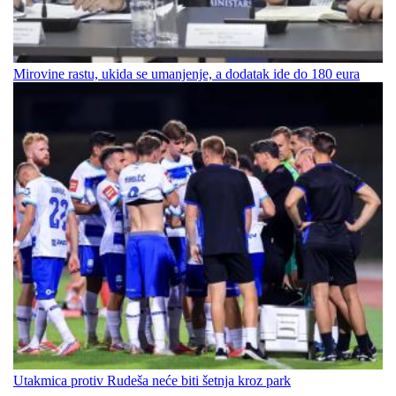
Mirovine rastu, ukida se umanjenje, a dodatak ide do 180 eura
Utakmica protiv Rudeša neće biti šetnja kroz park