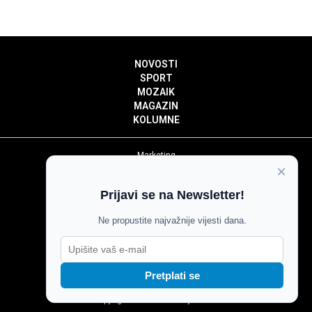
NOVOSTI
SPORT
MOZAIK
MAGAZIN
KOLUMNE
Marketing
×
Politika privatnosti
Politika kolačića
Prijavi se na Newsletter!
Impressum
Pravila prenošenja sadržaja
Ne propustite najvažnije vijesti dana.
Pravila komentiranja
Agroglas
Pretplati se
Copyright © Glas Slavonije 2024.