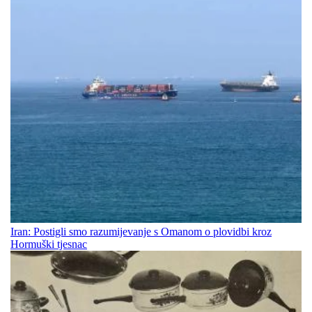
Iran: Postigli smo razumijevanje s Omanom o plovidbi kroz
Hormuški tjesnac