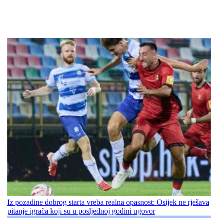
Iz pozadine dobrog starta vreba realna opasnost: Osijek ne rješava
pitanje igrača koji su u posljednoj godini ugovor