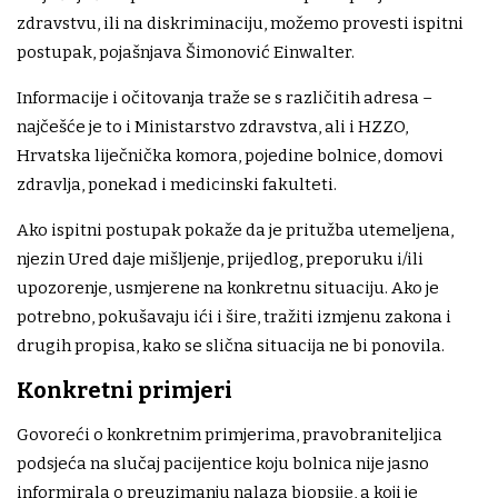
zdravstvu, ili na diskriminaciju, možemo provesti ispitni
postupak, pojašnjava Šimonović Einwalter.
Informacije i očitovanja traže se s različitih adresa –
najčešće je to i Ministarstvo zdravstva, ali i HZZO,
Hrvatska liječnička komora, pojedine bolnice, domovi
zdravlja, ponekad i medicinski fakulteti.
Ako ispitni postupak pokaže da je pritužba utemeljena,
njezin Ured daje mišljenje, prijedlog, preporuku i/ili
upozorenje, usmjerene na konkretnu situaciju. Ako je
potrebno, pokušavaju ići i šire, tražiti izmjenu zakona i
drugih propisa, kako se slična situacija ne bi ponovila.
Konkretni primjeri
Govoreći o konkretnim primjerima, pravobraniteljica
podsjeća na slučaj pacijentice koju bolnica nije jasno
informirala o preuzimanju nalaza biopsije, a koji je