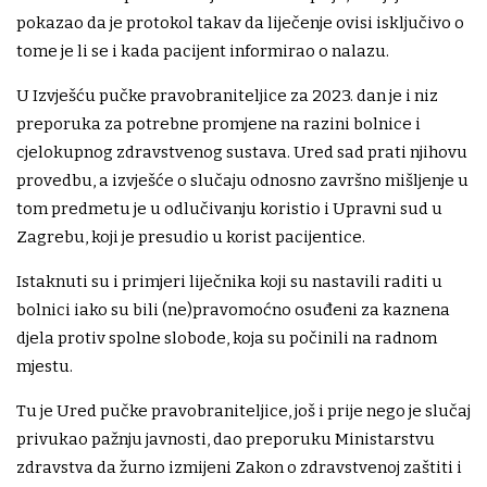
pokazao da je protokol takav da liječenje ovisi isključivo o
tome je li se i kada pacijent informirao o nalazu.
U Izvješću pučke pravobraniteljice za 2023. dan je i niz
preporuka za potrebne promjene na razini bolnice i
cjelokupnog zdravstvenog sustava. Ured sad prati njihovu
provedbu, a izvješće o slučaju odnosno završno mišljenje u
tom predmetu je u odlučivanju koristio i Upravni sud u
Zagrebu, koji je presudio u korist pacijentice.
Istaknuti su i primjeri liječnika koji su nastavili raditi u
bolnici iako su bili (ne)pravomoćno osuđeni za kaznena
djela protiv spolne slobode, koja su počinili na radnom
mjestu.
Tu je Ured pučke pravobraniteljice, još i prije nego je slučaj
privukao pažnju javnosti, dao preporuku Ministarstvu
zdravstva da žurno izmijeni Zakon o zdravstvenoj zaštiti i