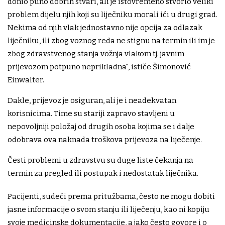
donio puno dobrih stvari, ali je istovremeno stvorio veliki
problem dijelu njih koji su liječniku morali ići u drugi grad.
Nekima od njih vlak jednostavno nije opcija za odlazak
liječniku, ili zbog voznog reda ne stignu na termin ili im je
zbog zdravstvenog stanja vožnja vlakom tj. javnim
prijevozom potpuno neprikladna", ističe Šimonović
Einwalter.
Dakle, prijevoz je osiguran, ali je i neadekvatan
korisnicima. Time su stariji zapravo stavljeni u
nepovoljniji položaj od drugih osoba kojima se i dalje
odobrava ova naknada troškova prijevoza na liječenje.
Česti problemi u zdravstvu su duge liste čekanja na
termin za pregled ili postupak i nedostatak liječnika.
Pacijenti, sudeći prema pritužbama, često ne mogu dobiti
jasne informacije o svom stanju ili liječenju, kao ni kopiju
svoje medicinske dokumentacije, a jako često govore i o