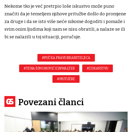
Nekome tko je već pretrpio loše iskustvo može puno
značiti da je temeljem njihove pritužbe došlo do promjene
za druge i da se isto više neće nikome dogoditi i pomaže i
svim onim ljudima koji nam se nisu obratili, a nalaze se ili
bi se nalazili u toj situaciji, poručuje.
#PUČKA PRAVOBRANITELJICA
#TENA ŠIMONOVIĆ EINWALTER
#ZDRAVSTVO
#PRITUŽBE
Povezani članci