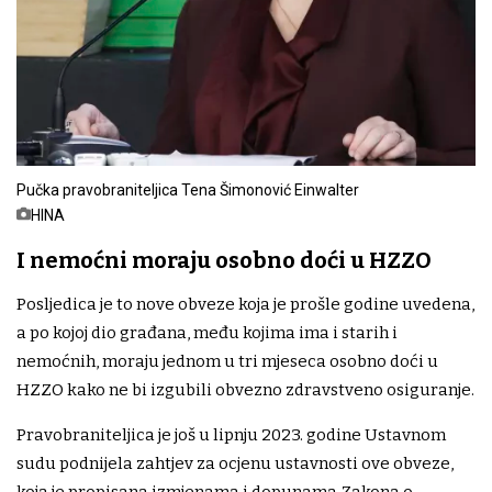
Pučka pravobraniteljica Tena Šimonović Einwalter
HINA
I nemoćni moraju osobno doći u HZZO
Posljedica je to nove obveze koja je prošle godine uvedena,
a po kojoj dio građana, među kojima ima i starih i
nemoćnih, moraju jednom u tri mjeseca osobno doći u
HZZO kako ne bi izgubili obvezno zdravstveno osiguranje.
Pravobraniteljica je još u lipnju 2023. godine Ustavnom
sudu podnijela zahtjev za ocjenu ustavnosti ove obveze,
koja je propisana izmjenama i dopunama Zakona o