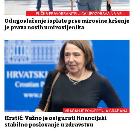
PUČKA PRAVOBRANITELJICA UPOZORAVA NA VELIKI
PROBLEM
Odugovlačenje isplate prve mirovine kršenje
je prava novih umirovljenika
VRAĆANJE POVJERENJA GRAĐANA
Hrstić: Važno je osigurati financijski
stabilno poslovanje u zdravstvu