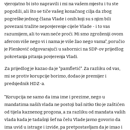
vjerojatno bi isto napravili i mi na vašem mjestu i tu ste
pogodili, ali što se tiče vašeg konačnog cilja da zbog
pogreške jednog člana Vlade i onih koji su s njim bili
povezani tražite nepovjerenje cijele Vlade - i to vas
razumijem, ali to vam neće proći. Mi smo zgroženiji ovom
aferom više nego vi i nama je više žao nego vama", poručio
je Plenković odgovarajući u sabornici na SDP-ov prijedlog
pokretanja pitanja povjerenja Vladi.
Za prijedlog je kazao da je "pamfletić". Za razliku od vas,
mi se protiv korupcije borimo, dodao je premijer i
predsjednik HDZ-a.
"Korupcija ne samo da ima ime i prezime, nego u
mandatima naših vlada ne postoji baš nitko tko je zaštićen
od tijela kaznenog progona, a za razliku od mandata vaših
vlada kada je tadašnji šef na čelu Vlade javno govorio da
ima uvid u istrage i izvide, pa pretpostavljam da je imao i