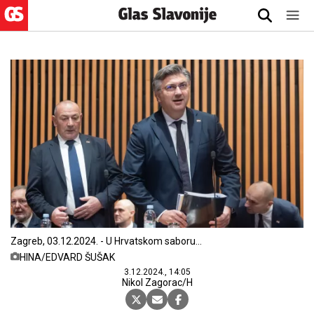
Zagreb, 03.12.2024. - U Hrvatskom saboru
nastavkom sjednice započeo je Zahtjev oporbe za
HINA/EDVARD ŠUŠAK
iskazivanjem povjerenja predsjedniku vlade
3.12.2024., 14:05
Andreju Plenkoviću.
Nikol Zagorac/H
Na fotografiji Tomo Medved, Andrej Plenković.
foto HINA/ Edvard ŠUŠAK/ es