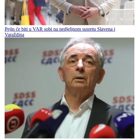
Pejin će biti u VAR sobi na nedjeljnom susretu Slavena i
Varaždina