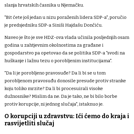
slanja hrvatskih časnika u Njemačku.
"Bit ćete još jedan u nizu poraženih lidera SDP-a", poručio
je predsjedniku SDP-a Siniši Hajdašu Dončiću.
Naveo je što je sve HDZ-ova vlada učinila posljednjih osam
godina u zahtjevnim okolnostima za građane i
gospodarstvo pa opetovao da se politika SDP-a "svodi na
huškanje i lažnu tezu o porobljenim institucijama".
"Da li je porobljeno pravosuđe? Da li bi se u tom
porobljenom pravosuđu donosile presude protiv stranke
koju toliko mrzite? Da li bi procesuirali visoke
dužnosnike? Mislim da ne. Da je tako, ne bi bilo borbe
protiv korupcije, ni jednog slučaja", istaknuo je.
O korupciji u zdravstvu: Ići ćemo do kraja i
rasvijetliti slučaj