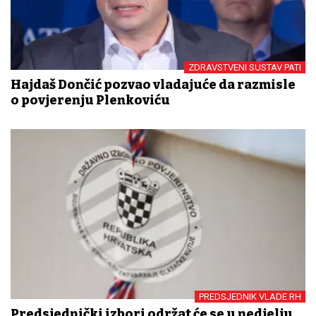
ZDRAVSTVENI SUSTAV PATI
Hajdaš Dončić pozvao vladajuće da razmisle
o povjerenju Plenkoviću
PREDSJEDNIK VLADE RH
Predsjednički izbori održat će se u nedjelju,