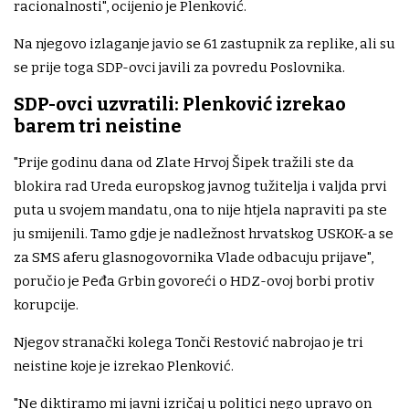
racionalnosti", ocijenio je Plenković.
Na njegovo izlaganje javio se 61 zastupnik za replike, ali su
se prije toga SDP-ovci javili za povredu Poslovnika.
SDP-ovci uzvratili: Plenković izrekao
barem tri neistine
"Prije godinu dana od Zlate Hrvoj Šipek tražili ste da
blokira rad Ureda europskog javnog tužitelja i valjda prvi
puta u svojem mandatu, ona to nije htjela napraviti pa ste
ju smijenili. Tamo gdje je nadležnost hrvatskog USKOK-a se
za SMS aferu glasnogovornika Vlade odbacuju prijave",
poručio je Peđa Grbin govoreći o HDZ-ovoj borbi protiv
korupcije.
Njegov stranački kolega Tonči Restović nabrojao je tri
neistine koje je izrekao Plenković.
"Ne diktiramo mi javni izričaj u politici nego upravo on