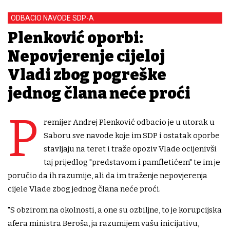
ODBACIO NAVODE SDP-A
Plenković oporbi:
Nepovjerenje cijeloj
Vladi zbog pogreške
jednog člana neće proći
P
remijer Andrej Plenković odbacio je u utorak u
Saboru sve navode koje im SDP i ostatak oporbe
stavljaju na teret i traže opoziv Vlade ocijenivši
taj prijedlog "predstavom i pamfletićem" te im je
poručio da ih razumije, ali da im traženje nepovjerenja
cijele Vlade zbog jednog člana neće proći.
"S obzirom na okolnosti, a one su ozbiljne, to je korupcijska
afera ministra Beroša, ja razumijem vašu inicijativu,