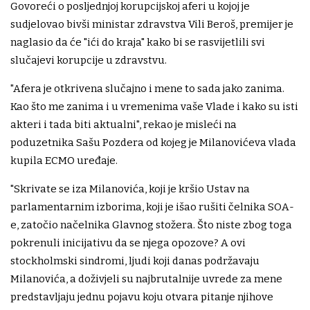
Govoreći o posljednjoj korupcijskoj aferi u kojoj je
sudjelovao bivši ministar zdravstva Vili Beroš, premijer je
naglasio da će "ići do kraja" kako bi se rasvijetlili svi
slučajevi korupcije u zdravstvu.
"Afera je otkrivena slučajno i mene to sada jako zanima.
Kao što me zanima i u vremenima vaše Vlade i kako su isti
akteri i tada biti aktualni", rekao je misleći na
poduzetnika Sašu Pozdera od kojeg je Milanovićeva vlada
kupila ECMO uređaje.
"Skrivate se iza Milanovića, koji je kršio Ustav na
parlamentarnim izborima, koji je išao rušiti čelnika SOA-
e, zatočio načelnika Glavnog stožera. Što niste zbog toga
pokrenuli inicijativu da se njega opozove? A ovi
stockholmski sindromi, ljudi koji danas podržavaju
Milanovića, a doživjeli su najbrutalnije uvrede za mene
predstavljaju jednu pojavu koju otvara pitanje njihove