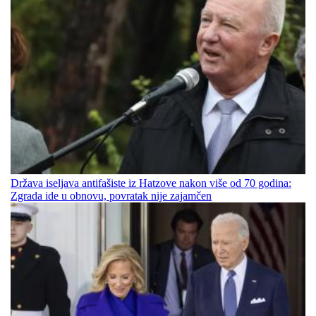
Država iseljava antifašiste iz Hatzove nakon više od 70 godina:
Zgrada ide u obnovu, povratak nije zajamčen