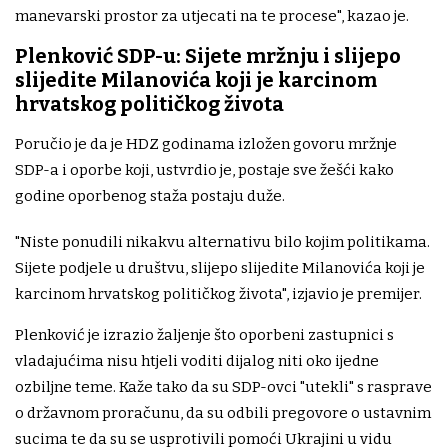
manevarski prostor za utjecati na te procese", kazao je.
Plenković SDP-u: Sijete mržnju i slijepo
slijedite Milanovića koji je karcinom
hrvatskog političkog života
Poručio je da je HDZ godinama izložen govoru mržnje
SDP-a i oporbe koji, ustvrdio je, postaje sve žešći kako
godine oporbenog staža postaju duže.
"Niste ponudili nikakvu alternativu bilo kojim politikama.
Sijete podjele u društvu, slijepo slijedite Milanovića koji je
karcinom hrvatskog političkog života", izjavio je premijer.
Plenković je izrazio žaljenje što oporbeni zastupnici s
vladajućima nisu htjeli voditi dijalog niti oko ijedne
ozbiljne teme. Kaže tako da su SDP-ovci "utekli" s rasprave
o državnom proračunu, da su odbili pregovore o ustavnim
sucima te da su se usprotivili pomoći Ukrajini u vidu