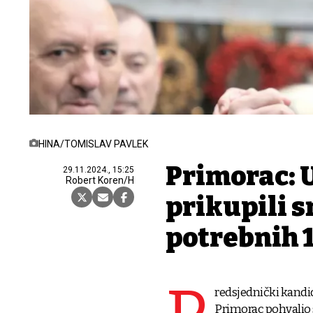
HINA/TOMISLAV PAVLEK
Primorac: U
29.11.2024., 15:25
Robert Koren/H
prikupili s
potrebnih 1
redsjednički kandi
Primorac pohvalio s