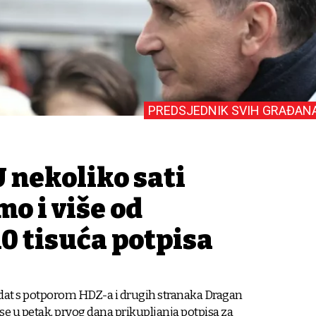
PREDSJEDNIK SVIH GRAĐAN
 nekoliko sati
mo i više od
0 tisuća potpisa
dat s potporom HDZ-a i drugih stranaka Dragan
e u petak, prvog dana prikupljanja potpisa za