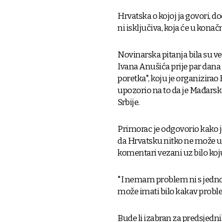
Hrvatska o kojoj ja govori, dod
ni isključiva, koja će u kona
Novinarska pitanja bila su v
Ivana Anušića prije par dana 
poretka", koju je organizira
upozorio na to da je Mađarsk
Srbije.
Primorac je odgovorio kako je
da Hrvatsku nitko ne može ugr
komentari vezani uz bilo koj
"I nemam problem ni s jedn
može imati bilo kakav proble
Bude li izabran za predsjedn