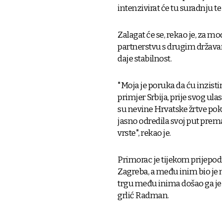
intenzivirat će tu suradnju t
Zalagat će se, rekao je, za m
partnerstvu s drugim državam
daje stabilnost.
"Moja je poruka da ću inzisti
primjer Srbija, prije svog ul
su nevine Hrvatske žrtve pokop
jasno odredila svoj put prem
vrste", rekao je.
Primorac je tijekom prijepod
Zagreba, a među inim bio je
trgu među inima došao ga je
grlić Radman.