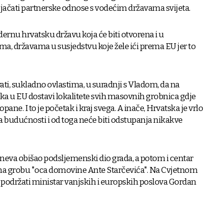
e jačati partnerske odnose s vodećim državama svijeta.
odernu hrvatsku državu koja će biti otvorena i u
a, državama u susjedstvu koje žele ići prema EU jer to
rati, sukladno ovlastima, u suradnji s Vladom, da na
aska u EU dostavi lokalitete svih masovnih grobnica gdje
ane. I to je početak i kraj svega. A inače, Hrvatska je vrlo
a budućnosti i od toga neće biti odstupanja nikakve
neva obišao podsljemenski dio grada, a potom i centar
 na grobu "oca domovine Ante Starčevića". Na Cvjetnom
 podržati ministar vanjskih i europskih poslova Gordan