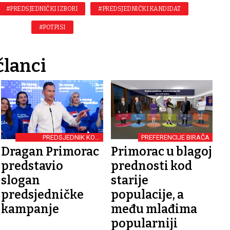
#PREDSJEDNIČKI IZBORI
#PREDSJEDNIČKI KANDIDAT
#POTPISI
članci
PREDSJEDNIK KOJI
PREFERENCIJE BIRAČA
UJEDINJUJE
Dragan Primorac
Primorac u blagoj
predstavio
prednosti kod
slogan
starije
predsjedničke
populacije, a
kampanje
među mlađima
popularniji