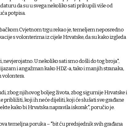
aturu da su u svega nekoliko sati prikupili više od
uća potpisa.
rebačkom Cvjetnom trgu rekao je, temeljem neposredno
cije s volonterima iz cijele Hrvatske, da su kako izgleda
či, nevjerojatno. U nekoliko sati smo došli do tog broja",
zijazam i angažman kako HDZ-a, tako i manjih stranaka,
 volontera.
udi, zbog njihovog boljeg života, zbog sigurnije Hrvatske i
 približiti, koji ih neće dijeliti, koji će slušati sve građane
ekte kako bi Hrvatska napravila iskorak", poručio je.
gova temeljna poruka – "bit ću predsjednik svih građana