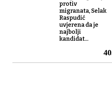
protiv
migranata, Selak
Raspudić
uvjerena da je
najbolji
kandidat...