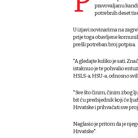
P
pravovaljanu kandid
potrebnih deset tis
U izjavi novinarima na zag
prije toga obavljene komunika
prešli potreban broj potpisa.
"A gledajte koliko je sati. Zna
istaknuo je te pohvalio entu
HSLS-a, HSU-a, odnosno svih
"Sve što činim, činim zbog lj
bit ću predsjednik koji će ljude
Hrvatske i prihvaćati sve proj
Naglasio je pritom da je nje
Hrvatske".