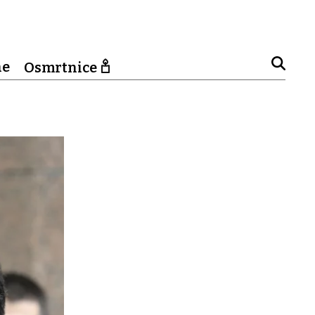
ne
Osmrtnice