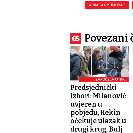
#DRAGAN PRIMORAC
Povezani 
ZAPOČELA UTRKA
PRIKUPLJANJA POTPISA
Predsjednički
izbori: Milanović
uvjeren u
pobjedu, Kekin
očekuje ulazak u
drugi krug, Bulj